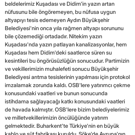
beldelerimiz Kuşadası ve Didim'in yazın artan
nüfusunu bile öngöremeyen, bu nüfusa uygun
altyapıyı tesis edemeyen Aydın Büyükşehir
Belediyesi'nin onca yıla rağmen altyapı sorununu
bile çözemediği ortadadır. Nitekim yazın
Kuşadası'nda yazın patlayan kanalizasyonlar, hem
Kuşadası hem Didim'deki saatlerce süren su
kesintileri bu öngörüsüzlüğün sonucudur. Partimizin
ve vekillerimizin muhalefeti sonucu Büyükşehir
Belediyesi arıtma tesislerinin yapılması için protokol
imzalamak zorunda kaldı. OSB'lere yatırımcı çekme
konusundaki vaatleri ve bunun sonucunda
istihdama sağlayacağı katkı konusundaki vaatleri
de havada kalmıştır. OSB'lere bizim belediyelerimiz
ve milletvekillerimizin öncülüğünde yatırım
gelmektedir. Buharkent'te Türkiye'nin en büyük
kablo ve süt fabrikası kuruldu, Söke'de Avrupa'nın