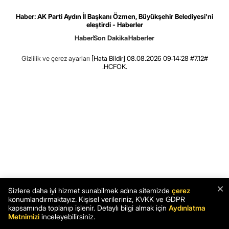
Haber: AK Parti Aydın İl Başkanı Özmen, Büyükşehir Belediyesi'ni
eleştirdi - Haberler
Haber
Son Dakika
Haberler
Gizlilik ve çerez ayarları
[Hata Bildir]
08.08.2026 09:14:28 #7.12#
.HCFOK.
×
Sizlere daha iyi hizmet sunabilmek adına sitemizde
çerez
konumlandırmaktayız. Kişisel verileriniz, KVKK ve GDPR
kapsamında toplanıp işlenir. Detaylı bilgi almak için
Aydınlatma
Metnimizi
inceleyebilirsiniz.