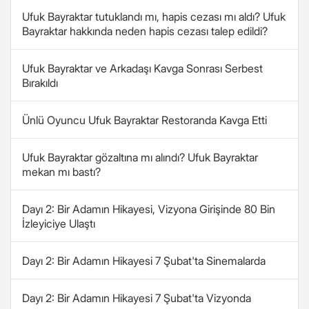
Ufuk Bayraktar tutuklandı mı, hapis cezası mı aldı? Ufuk
Bayraktar hakkında neden hapis cezası talep edildi?
Ufuk Bayraktar ve Arkadaşı Kavga Sonrası Serbest
Bırakıldı
Ünlü Oyuncu Ufuk Bayraktar Restoranda Kavga Etti
Ufuk Bayraktar gözaltına mı alındı? Ufuk Bayraktar
mekan mı bastı?
Dayı 2: Bir Adamın Hikayesi, Vizyona Girişinde 80 Bin
İzleyiciye Ulaştı
Dayı 2: Bir Adamın Hikayesi 7 Şubat'ta Sinemalarda
Dayı 2: Bir Adamın Hikayesi 7 Şubat'ta Vizyonda