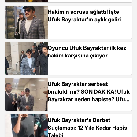
Hakimin sorusu ağlattı! İşte
Ufuk Bayraktar'ın aylık geliri
Oyuncu Ufuk Bayraktar ilk kez
hakim karşısına çıkıyor
Ufuk Bayraktar serbest
bırakıldı mı? SON DAKİKA! Ufuk
Bayraktar neden hapiste? Ufuk
Bayraktar olayı nedir?
Ufuk Bayraktar'a Darbet
Suçlaması: 12 Yıla Kadar Hapis
Talebi