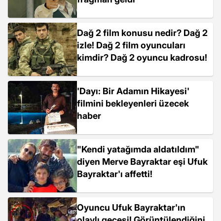
Dağ 2 film konusu nedir? Dağ 2
izle! Dağ 2 film oyuncuları
kimdir? Dağ 2 oyuncu kadrosu!
'Dayı: Bir Adamın Hikayesi'
filmini bekleyenleri üzecek
haber
"Kendi yatağımda aldatıldım"
diyen Merve Bayraktar eşi Ufuk
Bayraktar'ı affetti!
Oyuncu Ufuk Bayraktar'ın
olaylı gecesi! Görüntülendiğini