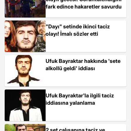
fark edince hakaretler savurdu
"Dayı" setinde ikinci taciz
olayı! İmalı sözler etti
Ufuk Bayraktar hakkında 'sete
alkollü geldi' iddiası
Ufuk Bayraktar'la ilgili taciz
iddiasına yalanlama
2 set çalışanına taciz ve