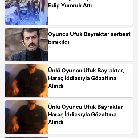
Edip Yumruk Attı
Oyuncu Ufuk Bayraktar serbest
bırakıldı
Ünlü Oyuncu Ufuk Bayraktar,
Haraç İddiasıyla Gözaltına
Alındı
Ünlü Oyuncu Ufuk Bayraktar
Haraç İddiasıyla Gözaltına
Alındı