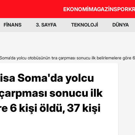
EKONOMİ
MAGAZİN
SPOR
KR
FİNANS
3. SAYFA
TEKNOLOJİ
DÜNYA
oma'da yolcu otobüsünün tıra çarpması sonucu ilk belirlemelere göre 6 ki
isa Soma'da yolcu
çarpması sonucu ilk
 6 kişi öldü, 37 kişi