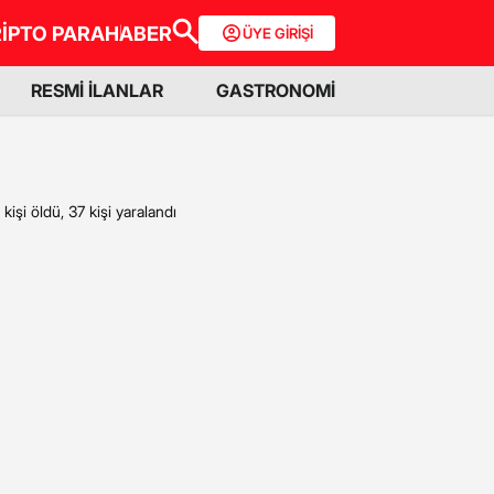
İPTO PARA
HABER
ÜYE GİRİŞİ
RESMİ İLANLAR
GASTRONOMİ
şi öldü, 37 kişi yaralandı