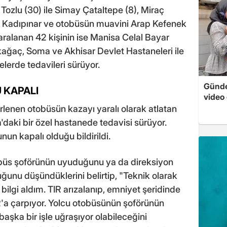
 Tozlu (30) ile Simay Çataltepe (8), Miraç
r Kadıpınar ve otobüsün muavini Arap Kefenek
aralanan 42 kişinin ise Manisa Celal Bayar
rkağaç, Soma ve Akhisar Devlet Hastaneleri ile
lerde tedavileri sürüyor.
Günde
 KAPALI
video 
irlenen otobüsün kazayı yaralı olarak atlatan
'daki bir özel hastanede tedavisi sürüyor.
un kapalı olduğu bildirildi.
obüs şoförünün uyuduğunu ya da direksiyon
ğunu düşündüklerini belirtip, "Teknik olarak
bilgi aldım. TIR arızalanıp, emniyet şeridinde
R'a çarpıyor. Yolcu otobüsünün şoförünün
aşka bir işle uğraşıyor olabileceğini