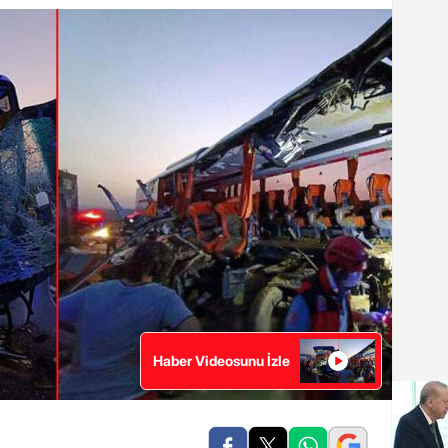
Haber Videosunu İzle