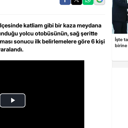
lçesinde katliam gibi bir kaza meydana
ulunduğu yolcu otobüsünün, sağ şeritte
İşte t
ası sonucu ilk belirlemelere göre 6 kişi
birine 
yaralandı.