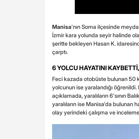
Manisa
'nın Soma ilçesinde meydana
İzmir kara yolunda seyir halinde o
şeritte bekleyen Hasan K. idaresind
çarptı.
6 YOLCU HAYATINI KAYBETTİ
Feci kazada otobüste bulunan 50 k
yolcunun ise yaralandığı öğrenildi. 
açıklamada, yaralıların 6'sının Bal
yaralıların ise Manisa'da bulunan has
olay yerindeki çalışma ve incelemel