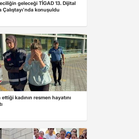
ciliğin geleceği TİGAD 13. Dijital
 Çalıştayı'nda konuşuldu
ettiği kadının resmen hayatını
tı