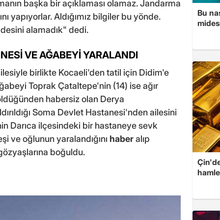
rpmanın başka bir açıklaması olamaz. Jandarma
Bu nas
arını yapıyorlar. Aldığımız bilgiler bu yönde.
mides
adesini alamadık" dedi.
NNESİ VE AĞABEYİ YARALANDI
siyle birlikte Kocaeli'den tatil için Didim'e
ağabeyi Toprak Çataltepe'nin (14) ise ağır
ın öldüğünden habersiz olan Derya
dırıldığı Soma Devlet Hastanesi'nden ailesini
nin Darıca ilçesindeki bir hastaneye sevk
, eşi ve oğlunun yaralandığını
haber
alıp
gözyaşlarına boğuldu.
Çin'de
hamle