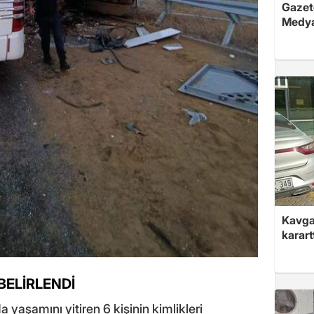
Gazete
Medya
Kavga 
karart
BELİRLENDİ
yaşamını yitiren 6 kişinin kimlikleri