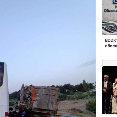
BDDK'
döne