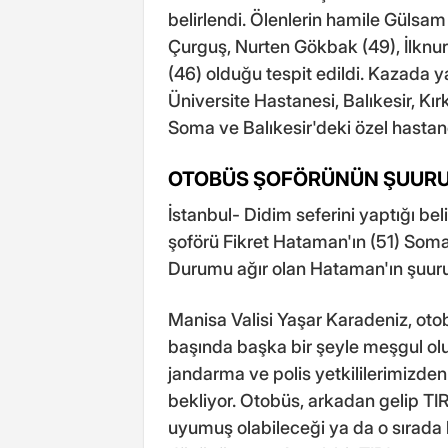
belirlendi. Ölenlerin hamile Gülsam
Çurguş, Nurten Gökbak (49), İlknu
(46) olduğu tespit edildi. Kazada y
Üniversite Hastanesi, Balıkesir, Kı
Soma ve Balıkesir'deki özel hastane
OTOBÜS ŞOFÖRÜNÜN ŞUURU
İstanbul- Didim seferini yaptığı bel
şoförü Fikret Hataman'ın (51) Soma
Durumu ağır olan Hataman'ın şuurun
Manisa Valisi Yaşar Karadeniz, ot
başında başka bir şeyle meşgul olu
jandarma ve polis yetkililerimizden 
bekliyor. Otobüs, arkadan gelip TI
uyumuş olabileceği ya da o sırada b