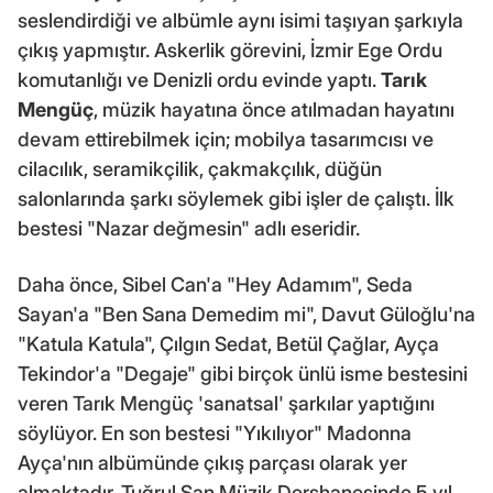
seslendirdiği ve albümle aynı isimi taşıyan şarkıyla
çıkış yapmıştır. Askerlik görevini, İzmir Ege Ordu
komutanlığı ve Denizli ordu evinde yaptı.
Tarık
Mengüç
, müzik hayatına önce atılmadan hayatını
devam ettirebilmek için; mobilya tasarımcısı ve
cilacılık, seramikçilik, çakmakçılık, düğün
salonlarında şarkı söylemek gibi işler de çalıştı. İlk
bestesi "Nazar değmesin" adlı eseridir.
Daha önce, Sibel Can'a "Hey Adamım", Seda
Sayan'a "Ben Sana Demedim mi", Davut Güloğlu'na
"Katula Katula", Çılgın Sedat, Betül Çağlar, Ayça
Tekindor'a "Degaje" gibi birçok ünlü isme bestesini
veren Tarık Mengüç 'sanatsal' şarkılar yaptığını
söylüyor. En son bestesi "Yıkılıyor" Madonna
Ayça'nın albümünde çıkış parçası olarak yer
almaktadır. Tuğrul Şan Müzik Dershanesinde 5 yıl