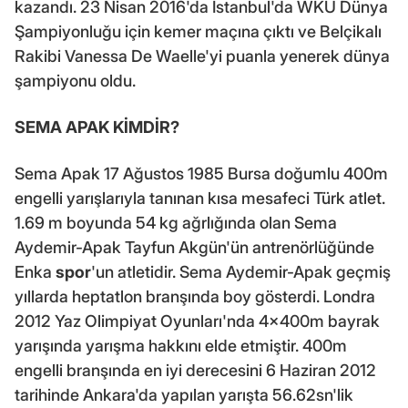
kazandı. 23 Nisan 2016'da İstanbul'da WKU Dünya
Şampiyonluğu için kemer maçına çıktı ve Belçikalı
Rakibi Vanessa De Waelle'yi puanla yenerek dünya
şampiyonu oldu.
SEMA APAK KİMDİR?
Sema Apak 17 Ağustos 1985 Bursa doğumlu 400m
engelli yarışlarıyla tanınan kısa mesafeci Türk atlet.
1.69 m boyunda 54 kg ağrlığında olan Sema
Aydemir-Apak Tayfun Akgün'ün antrenörlüğünde
Enka
spor
'un atletidir. Sema Aydemir-Apak geçmiş
yıllarda heptatlon branşında boy gösterdi. Londra
2012 Yaz Olimpiyat Oyunları'nda 4x400m bayrak
yarışında yarışma hakkını elde etmiştir. 400m
engelli branşında en iyi derecesini 6 Haziran 2012
tarihinde Ankara'da yapılan yarışta 56.62sn'lik