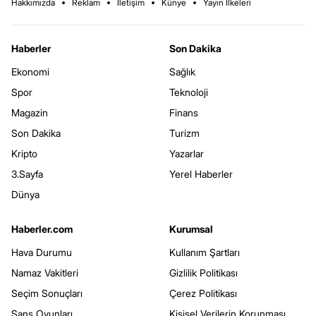
Hakkımızda
Reklam
İletişim
Künye
Yayın İlkeleri
Haberler
Son Dakika
Ekonomi
Sağlık
Spor
Teknoloji
Magazin
Finans
Son Dakika
Turizm
Kripto
Yazarlar
3.Sayfa
Yerel Haberler
Dünya
Haberler.com
Kurumsal
Hava Durumu
Kullanım Şartları
Namaz Vakitleri
Gizlilik Politikası
Seçim Sonuçları
Çerez Politikası
Şans Oyunları
Kişisel Verilerin Korunması