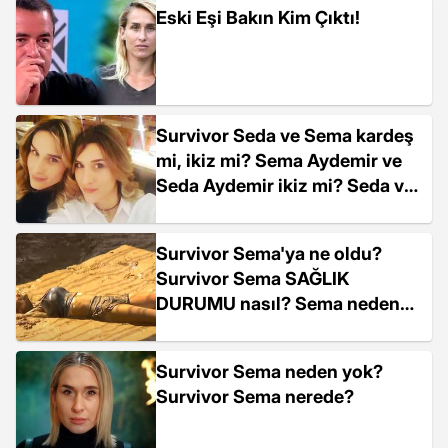
Eski Eşi Bakın Kim Çıktı!
Survivor Seda ve Sema kardeş
mi, ikiz mi? Sema Aydemir ve
Seda Aydemir ikiz mi? Seda ve
Sema tek yumurta ikizi mi? Kaç
yaşındalar?
Survivor Sema'ya ne oldu?
Survivor Sema SAĞLIK
DURUMU nasıl? Sema neden
yok?
Survivor Sema neden yok?
Survivor Sema nerede?