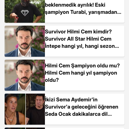
beklenmedik ayrılık! Eski
şampiyon Turabi, yarışmadan
çekildi
Survivor Hilmi Cem kimdir?
Survivor All Star Hilmi Cem
İntepe hangi yıl, hangi sezon
yarıştı? Hilmi Cem İntepe kaç
yaşında, evli mi?
Hilmi Cem Şampiyon oldu mu?
Hilmi Cem hangi yıl şampiyon
oldu?
İkizi Sema Aydemir'in
Survivor'a geleceğini öğrenen
Seda Ocak dakikalarca dil
döktü: Aynı takımda olalım