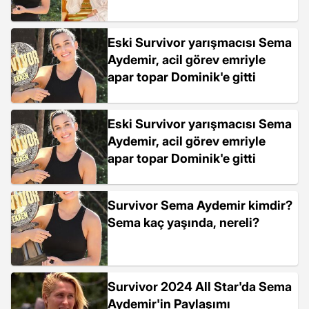
Eski Survivor yarışmacısı Sema
Aydemir, acil görev emriyle
apar topar Dominik'e gitti
Eski Survivor yarışmacısı Sema
Aydemir, acil görev emriyle
apar topar Dominik'e gitti
Survivor Sema Aydemir kimdir?
Sema kaç yaşında, nereli?
Survivor 2024 All Star'da Sema
Aydemir'in Paylaşımı