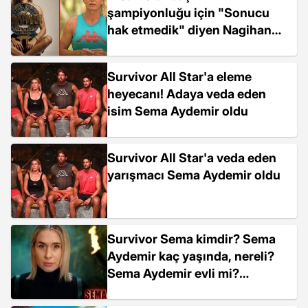
şampiyonluğu için "Sonucu
hak etmedik" diyen Nagihan
Karadere, Survivor defterini
kapattı
Survivor All Star'a eleme
heyecanı! Adaya veda eden
isim Sema Aydemir oldu
Survivor All Star'a veda eden
yarışmacı Sema Aydemir oldu
Survivor Sema kimdir? Sema
Aydemir kaç yaşında, nereli?
Sema Aydemir evli mi?
Survivor Sema eşi kim?