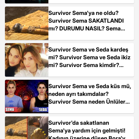
Survivor Sema'ya ne oldu?
Survivor Sema SAKATLANDI
mı? DURUMU NASIL? Sema
Aydemir iyileşti mi?
Survivor Sema ve Seda kardeş
mi? Survivor Sema ve Seda ikiz
mi? Survivor Sema kimdir?
Survivor Seda kimdir?
Survivor Sema ve Seda küs mü,
neden ayrı takımdalar?
Survivor Sema neden Ünlüler
takımında, Seda neden
Gönüllüler takımında? Neden
Survivor'da sakatlanan
aynı takımda değil?
Sema'ya yardım için gelmişti!
Kadının üzerine düşen Bora'ya