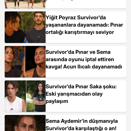
Yiğit Poyraz Survivor'da
yaşananlara dayanamadı: Pınar
ortalığı karıştırmayı seviyor
Survivor'da Pınar ve Sema
arasında oyunu iptal ettiren
kavga! Acun Ilıcalı dayanamadı
Survivor'da Pınar Saka şoku:
Eski yarışmacıdan olay
paylaşım
Sema Aydemir'in düşmanıyla
Survivor'da karşılaştığı o an!