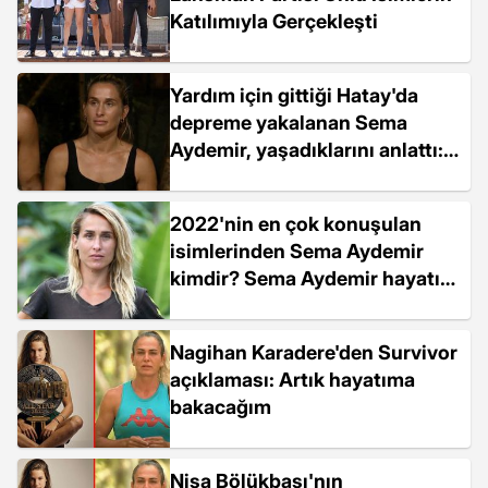
Katılımıyla Gerçekleşti
Yardım için gittiği Hatay'da
depreme yakalanan Sema
Aydemir, yaşadıklarını anlattı:
Herkes çığlık çığlığaydı
2022'nin en çok konuşulan
isimlerinden Sema Aydemir
kimdir? Sema Aydemir hayatı
ve biyografisi!
Nagihan Karadere'den Survivor
açıklaması: Artık hayatıma
bakacağım
Nisa Bölükbaşı'nın