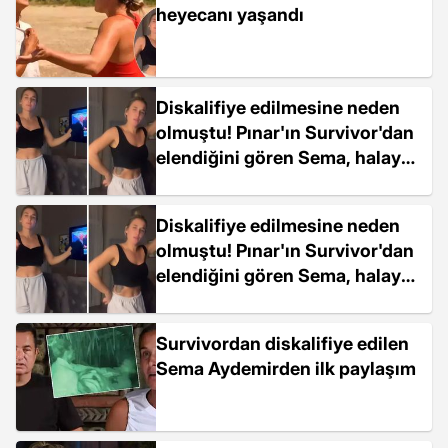
heyecanı yaşandı
Diskalifiye edilmesine neden
olmuştu! Pınar'ın Survivor'dan
elendiğini gören Sema, halay
çekti
Diskalifiye edilmesine neden
olmuştu! Pınar'ın Survivor'dan
elendiğini gören Sema, halay
çekti
Survivordan diskalifiye edilen
Sema Aydemirden ilk paylaşım