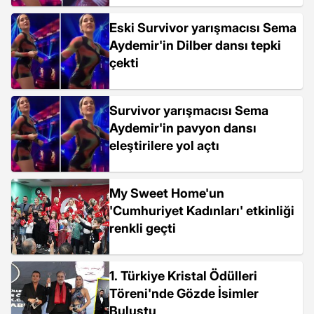
Eski Survivor yarışmacısı Sema
Aydemir'in Dilber dansı tepki
çekti
Survivor yarışmacısı Sema
Aydemir'in pavyon dansı
eleştirilere yol açtı
My Sweet Home'un
'Cumhuriyet Kadınları' etkinliği
renkli geçti
1. Türkiye Kristal Ödülleri
Töreni'nde Gözde İsimler
Buluştu