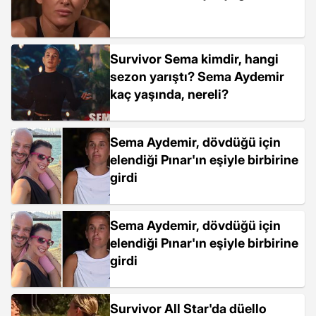
Survivor Sema kimdir, hangi
sezon yarıştı? Sema Aydemir
kaç yaşında, nereli?
Sema Aydemir, dövdüğü için
elendiği Pınar'ın eşiyle birbirine
girdi
Sema Aydemir, dövdüğü için
elendiği Pınar'ın eşiyle birbirine
girdi
Survivor All Star'da düello