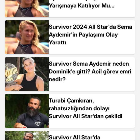
Yarışmaya Katılıyor Mu
Sorusunu Akıllara Getirdi
Survivor 2024 All Star'da Sema
Aydemir'in Paylaşımı Olay
Yarattı
Survivor Sema Aydemir neden
Dominik'e gitti? Acil görev emri
nedir?
Turabi Çamkıran,
rahatsızlığından dolayı
Survivor All Star'dan çekildi
Survivor All Star'da