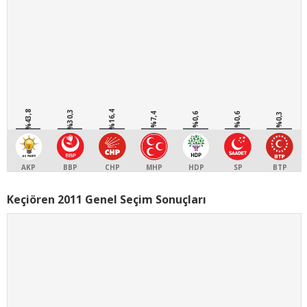
%43,8
%30,3
%16,4
%7,4
%0,6
%0,6
%0,3
AKP
BBP
CHP
MHP
HDP
SP
BTP
Keçiören 2011 Genel Seçim Sonuçları