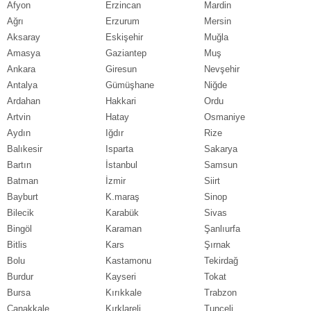
Afyon
Erzincan
Mardin
Ağrı
Erzurum
Mersin
Aksaray
Eskişehir
Muğla
Amasya
Gaziantep
Muş
Ankara
Giresun
Nevşehir
Antalya
Gümüşhane
Niğde
Ardahan
Hakkari
Ordu
Artvin
Hatay
Osmaniye
Aydın
Iğdır
Rize
Balıkesir
Isparta
Sakarya
Bartın
İstanbul
Samsun
Batman
İzmir
Siirt
Bayburt
K.maraş
Sinop
Bilecik
Karabük
Sivas
Bingöl
Karaman
Şanlıurfa
Bitlis
Kars
Şırnak
Bolu
Kastamonu
Tekirdağ
Burdur
Kayseri
Tokat
Bursa
Kırıkkale
Trabzon
Çanakkale
Kırklareli
Tunceli