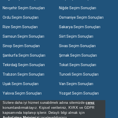
Nevşehir Seçim Sonuçları
Niğde Seçim Sonuçları
Ordu Seçim Sonuçları
Osmaniye Seçim Sonuçları
Rize Seçim Sonuçları
Sakarya Seçim Sonuçları
Samsun Seçim Sonuçları
Siirt Seçim Sonuçları
Sinop Seçim Sonuçları
Sivas Seçim Sonuçları
Şanlıurfa Seçim Sonuçları
Şırnak Seçim Sonuçları
Tekirdağ Seçim Sonuçları
Tokat Seçim Sonuçları
Trabzon Seçim Sonuçları
Tunceli Seçim Sonuçları
Uşak Seçim Sonuçları
Van Seçim Sonuçları
Yalova Seçim Sonuçları
Yozgat Seçim Sonuçları
Sizlere daha iyi hizmet sunabilmek adına sitemizde
çerez
Zonguldak Seçim Sonuçları
konumlandırmaktayız. Kişisel verileriniz, KVKK ve GDPR
kapsamında toplanıp işlenir. Detaylı bilgi almak için
[Hata Bildir] - 08:28:07 - 12
Aydınlatma Metnimizi
inceleyebilirsiniz.