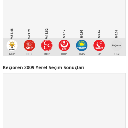
%55.48
%24.23
%15.52
%1.12
%0.95
%0.67
%0.52
AKP
CHP
MHP
BBP
HAS
SP
BGZ
Keçiören 2009 Yerel Seçim Sonuçları