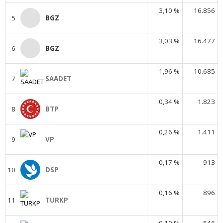
3,10 %
16.856
5
BGZ
3,03 %
16.477
6
BGZ
1,96 %
10.685
7
SAADET
0,34 %
1.823
8
BTP
0,26 %
1.411
9
VP
0,17 %
913
10
DSP
0,16 %
896
11
TURKP