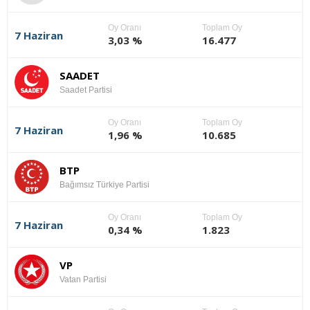
Oy Oranı
Toplam Oy
7 Haziran
3,03 %
16.477
SAADET
Saadet Partisi
Oy Oranı
Toplam Oy
7 Haziran
1,96 %
10.685
BTP
Bağımsız Türkiye Partisi
Oy Oranı
Toplam Oy
7 Haziran
0,34 %
1.823
VP
Vatan Partisi