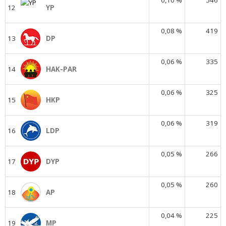
0,10 %
546
12
YP
0,08 %
419
13
DP
0,06 %
335
14
HAK-PAR
0,06 %
325
15
HKP
0,06 %
319
16
LDP
0,05 %
266
17
DYP
0,05 %
260
18
AP
0,04 %
225
19
MP