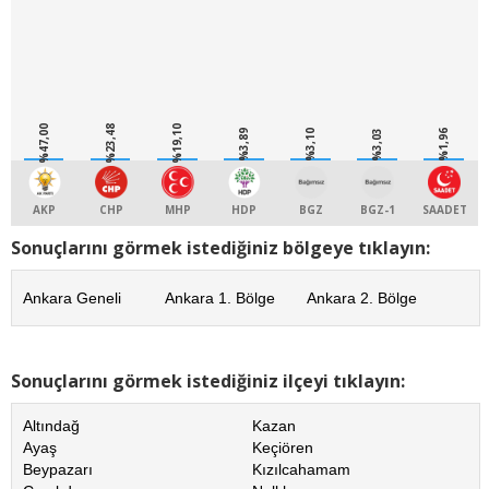
%47,00
%23,48
%19,10
%3,89
%3,10
%3,03
%1,96
AKP
CHP
MHP
HDP
BGZ
BGZ-1
SAADET
Sonuçlarını görmek istediğiniz bölgeye tıklayın:
Ankara Geneli
Ankara 1. Bölge
Ankara 2. Bölge
Sonuçlarını görmek istediğiniz ilçeyi tıklayın:
Altındağ
Kazan
Ayaş
Keçiören
Beypazarı
Kızılcahamam