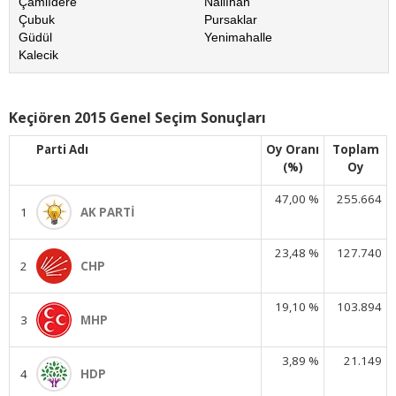
Çamlıdere
Nallıhan
Çubuk
Pursaklar
Güdül
Yenimahalle
Kalecik
Keçiören 2015 Genel Seçim Sonuçları
Parti Adı
Oy Oranı
Toplam
(%)
Oy
47,00 %
255.664
1
AK PARTİ
23,48 %
127.740
2
CHP
19,10 %
103.894
3
MHP
3,89 %
21.149
4
HDP