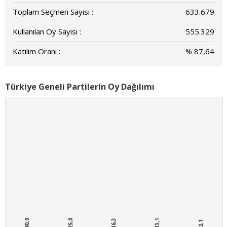
Toplam Seçmen Sayısı :
633.679
Kullanılan Oy Sayısı :
555.329
Katılım Oranı :
% 87,64
Türkiye Geneli Partilerin Oy Dağılımı
% 40,9
% 25,0
% 16,3
% 13,1
% 2,1