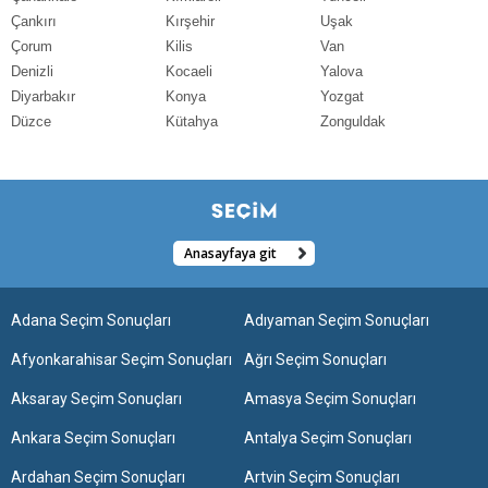
Çankırı
Kırşehir
Uşak
Çorum
Kilis
Van
Denizli
Kocaeli
Yalova
Diyarbakır
Konya
Yozgat
Düzce
Kütahya
Zonguldak
Anasayfaya git
Adana Seçim Sonuçları
Adıyaman Seçim Sonuçları
Afyonkarahisar Seçim Sonuçları
Ağrı Seçim Sonuçları
Aksaray Seçim Sonuçları
Amasya Seçim Sonuçları
Ankara Seçim Sonuçları
Antalya Seçim Sonuçları
Ardahan Seçim Sonuçları
Artvin Seçim Sonuçları