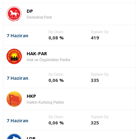
DP
Demokrat Parti
Oy Oranı
Toplam Oy
7 Haziran
0,08 %
419
HAK-PAR
Hak ve Özgürlükler Partisi
Oy Oranı
Toplam Oy
7 Haziran
0,06 %
335
HKP
Halkın Kurtuluş Partisi
Oy Oranı
Toplam Oy
7 Haziran
0,06 %
325
LDP