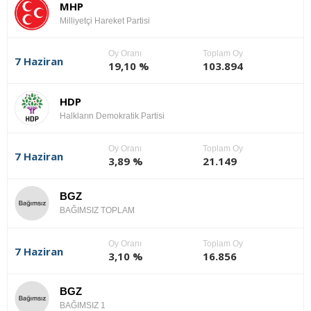
MHP
Milliyetçi Hareket Partisi
Oy Oranı
Toplam Oy
7 Haziran
19,10 %
103.894
HDP
Halkların Demokratik Partisi
Oy Oranı
Toplam Oy
7 Haziran
3,89 %
21.149
BGZ
BAĞIMSIZ TOPLAM
Oy Oranı
Toplam Oy
7 Haziran
3,10 %
16.856
BGZ
BAĞIMSIZ 1