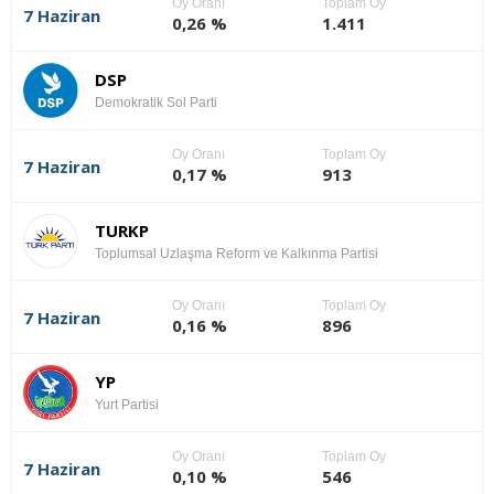
Oy Oranı
Toplam Oy
7 Haziran
0,26 %
1.411
DSP
Demokratik Sol Parti
Oy Oranı
Toplam Oy
7 Haziran
0,17 %
913
TURKP
Toplumsal Uzlaşma Reform ve Kalkınma Partisi
Oy Oranı
Toplam Oy
7 Haziran
0,16 %
896
YP
Yurt Partisi
Oy Oranı
Toplam Oy
7 Haziran
0,10 %
546