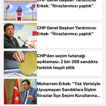
Erkek: "İtirazlarımızı yaptık"
CHP Genel Başkan Yardımcısı
Erkek: "İtirazlarımızı yaptık"
CHP'den seçim tutanağı
açıklaması: 2 bin 269 sandıkta
farklılık tespit ettik
Muharrem Erkek: "Ysk Verisiyle
Uyuşmayan Sandıklara İlişkin
İtirazlar İlçe Seçim Kurullarına
Yapıldı"