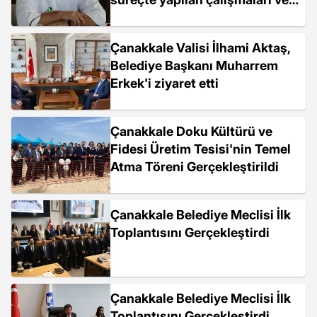
projeleri anlattı
Çanakkale Valisi İlhami Aktaş,
Belediye Başkanı Muharrem
Erkek'i ziyaret etti
Çanakkale Doku Kültürü ve
Fidesi Üretim Tesisi'nin Temel
Atma Töreni Gerçekleştirildi
Çanakkale Belediye Meclisi İlk
Toplantısını Gerçekleştirdi
Çanakkale Belediye Meclisi İlk
Toplantısını Gerçekleştirdi