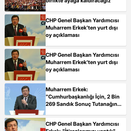
birlikte ayağa kaldıracağız
CHP Genel Başkan Yardımcısı
Muharrem Erkek'ten yurt dışı
oy açıklaması
CHP Genel Başkan Yardımcısı
Muharrem Erkek'ten yurt dışı
oy açıklaması
Muharrem Erkek:
"Cumhurbaşkanlığı İçin, 2 Bin
269 Sandık Sonuç Tutanağında
Farklılık Tespit Ettik Bunların
Hepsinin İtirazları Pazartesi
CHP Genel Başkan Yardımcısı
17.00...