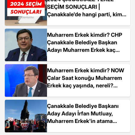
SEÇİM SONUÇLARI |
Çanakkale'de hangi parti, kim
önde? AK Parti mi CHP mi
kazanıyor?
Muharrem Erkek kimdir? CHP
Çanakkale Belediye Başkan
Adayı Muharrem Erkek kaç
yaşında, nereli?
Muharrem Erkek kimdir? NOW
Çalar Saat konuğu Muharrem
Erkek kaç yaşında, nereli?
Muharrem Erkek biyografisi!
Çanakkale Belediye Başkanı
Aday Adayı İrfan Mutluay,
Muharrem Erkek'in atama
olarak aday gösterilmesine