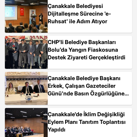
Çanakkale Belediyesi
Dijitalleşme Sürecine 'e-
Ruhsat' ile Adım Atıyor
CHP'li Belediye Başkanları
Bolu'da Yangın Fiaskosuna
Destek Ziyareti Gerçekleştirdi
Çanakkale Belediye Başkanı
Erkek, Çalışan Gazeteciler
Günü'nde Basın Özgürlüğüne
Vurgu Yaptı
Çanakkale'de İklim Değişikliği
Eylem Planı Tanıtım Toplantısı
Yapıldı