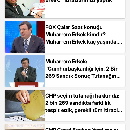
Erkek: "İtirazlarımızı yaptık"
FOX Çalar Saat konuğu
Muharrem Erkek kimdir?
Muharrem Erkek kaç yaşında,
nereli? Muharrem Erkek
biyografisi!
Muharrem Erkek:
"Cumhurbaşkanlığı İçin, 2 Bin
269 Sandık Sonuç Tutanağında
Farklılık Tespit Ettik Bunların
Hepsinin İtirazları Pazartesi
CHP seçim tutanağı hakkında:
17.00...
2 bin 269 sandıkta farklılık
tespit ettik, gerekli tüm itirazlar
yapıldı
CHP Genel Başkan Yardımcısı