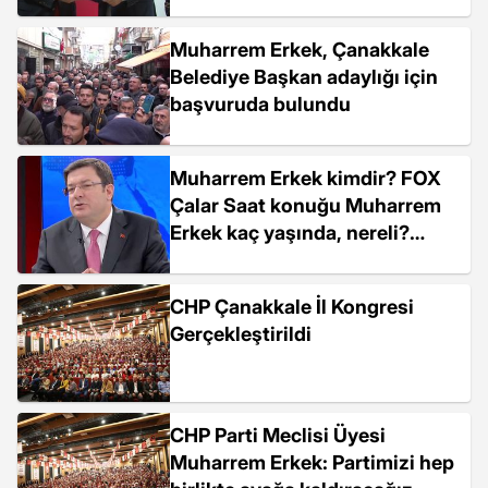
Muharrem Erkek, Çanakkale
Belediye Başkan adaylığı için
başvuruda bulundu
Muharrem Erkek kimdir? FOX
Çalar Saat konuğu Muharrem
Erkek kaç yaşında, nereli?
Muharrem Erkek biyografisi!
CHP Çanakkale İl Kongresi
Gerçekleştirildi
CHP Parti Meclisi Üyesi
Muharrem Erkek: Partimizi hep