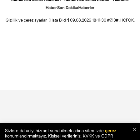
Haber
Son Dakika
Haberler
Gizlilik ve çerez ayarları
[Hata Bildir]
09.08.2026 18:11:30 #7.13# .HCFOK.
×
Sizlere daha iyi hizmet sunabilmek adına sitemizde
çerez
konumlandırmaktayız. Kişisel verileriniz, KVKK ve GDPR