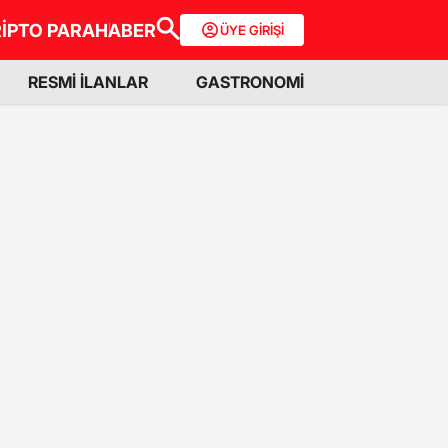
İPTO PARA
HABER
ÜYE GİRİŞİ
RESMİ İLANLAR
GASTRONOMİ