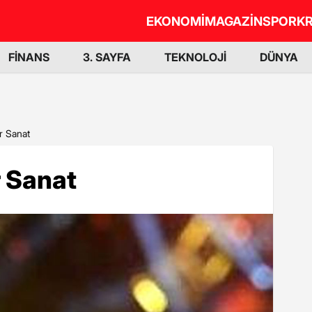
EKONOMİ
MAGAZİN
SPOR
KR
FİNANS
3. SAYFA
TEKNOLOJİ
DÜNYA
r Sanat
r Sanat