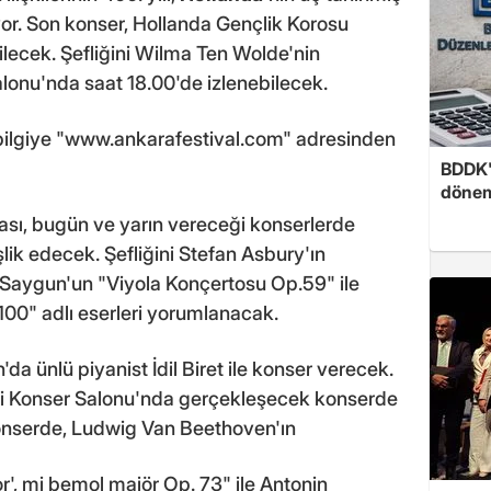
yor. Son konser, Hollanda Gençlik Korosu
ilecek. Şefliğini Wilma Ten Wolde'nin
lonu'nda saat 18.00'de izlenebilecek.
ı bilgiye "www.ankarafestival.com" adresinden
BDDK'
döne
sı, bugün ve yarın vereceği konserlerde
lik edecek. Şefliğini Stefan Asbury'ın
aygun'un "Viyola Konçertosu Op.59" ile
 100" adlı eserleri yorumlanacak.
'da ünlü piyanist İdil Biret ile konser verecek.
eji Konser Salonu'nda gerçekleşecek konserde
Konserde, Ludwig Van Beethoven'ın
', mi bemol majör Op. 73" ile Antonin