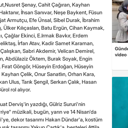
ut,Nusret Şenay, Cahit Çağıran, Kayhan
Haktanır, İhsan Sanıvar, Neşe Baykent, Füsun
ejat Armutçu, Efe Ünsal, Sibel Durak, İbrahim
ş, Ülker Kılıçaslan, Batu Ergün, Cihan Kaymak,
 Çağlar Ekinci, E.Irmak Bavkır, Erdem
eliktaş, İrfan Atav, Kadir Samet Karaman,
Günde
alışkan, Sabri Akdemir, Velican Demirel,
video 
in, Abdülaziz Öktem, Burak Soyak, Engin
ı, Fırat Göngör, Hüseyin Erdoğan, Hüseyin
 Kayhan Çelik, Onur Sanatlın, Orhan Kara,
kan Ulus, Tarık Şengil, Serkan Çalık, Hasan
ol rol alıyor.
t Derviş'in yazdığı, Gülriz Sururi'nin
vriye" müzikali, bugün, yarın ve 14 Nisan'da
ururi'ye, dekor tasarımı Hakan Dündar'a, kostüm
ışık tasarımı Yakup Çartık'a, besteleri Attila