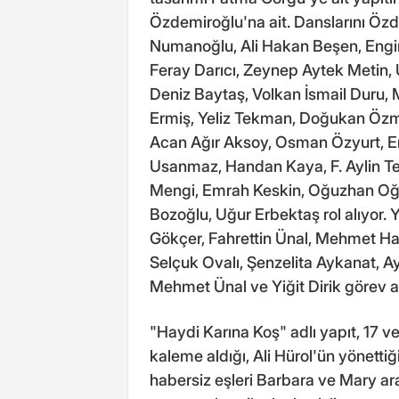
Özdemiroğlu'na ait. Danslarını Özd
Numanoğlu, Ali Hakan Beşen, Engin
Feray Darıcı, Zeynep Aytek Metin,
Deniz Baytaş, Volkan İsmail Duru,
Ermiş, Yeliz Tekman, Doğukan Özma
Acan Ağır Aksoy, Osman Özyurt, 
Usanmaz, Handan Kaya, F. Aylin T
Mengi, Emrah Keskin, Oğuzhan Oğ
Bozoğlu, Uğur Erbektaş rol alıyor. 
Gökçer, Fahrettin Ünal, Mehmet Hal
Selçuk Ovalı, Şenzelita Aykanat, A
Mehmet Ünal ve Yiğit Dirik görev al
"Haydi Karına Koş" adlı yapıt, 17 
kaleme aldığı, Ali Hürol'ün yönettiğ
habersiz eşleri Barbara ve Mary a