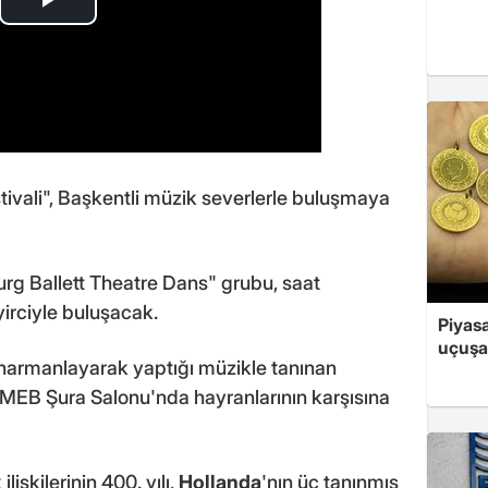
tivali", Başkentli müzik severlerle buluşmaya
rg Ballett Theatre Dans" grubu, saat
irciyle buluşacak.
Piyasa
uçuşa
 harmanlayarak yaptığı müzikle tanınan
a MEB Şura Salonu'nda hayranlarının karşısına
ilişkilerinin 400. yılı,
Hollanda
'nın üç tanınmış