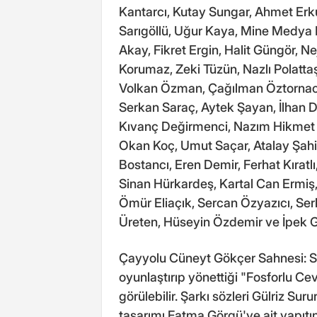
Kantarcı, Kutay Sungar, Ahmet Erk
Sarıgöllü, Uğur Kaya, Mine Medya 
Akay, Fikret Ergin, Halit Güngör, N
Korumaz, Zeki Tüzün, Nazlı Polatta
Volkan Özman, Çağılman Öztornacı,
Serkan Saraç, Aytek Şayan, İlhan D
Kıvanç Değirmenci, Nazım Hikmet Ç
Okan Koç, Umut Saçar, Atalay Şah
Bostancı, Eren Demir, Ferhat Kıratl
Sinan Hürkardeş, Kartal Can Ermiş,
Ömür Eliaçık, Sercan Özyazıcı, Ser
Üreten, Hüseyin Özdemir ve İpek Gür
Çayyolu Cüneyt Gökçer Sahnesi: Sua
oyunlaştırıp yönettiği "Fosforlu Ce
görülebilir. Şarkı sözleri Gülriz S
tasarımı Fatma Görgü'ye ait yapıtın 