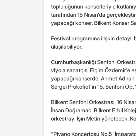
topluluğunun konserleriyle kutlanı
tarafından 15 Nisan'da gerçekleştir
yapacağı konser, Bilkent Konser Sa
Festival programına ilişkin detayl
ulaşılabiliyor.
Cumhurbaşkanlığı Senfoni Orkestra
viyola sanatçısı Elçim Özdemir'e eş
yapacağı konserde, Ahmet Adnan S
Sergei Prokofief'in "5. Senfoni Op.
Bilkent Senfoni Orkestrası, 16 Nisan
İhsan Doğramacı Bilkent Erbil Kol
orkestrayı Işın Metin yönetecek. 
"Piyano Konçertosu No.5 'İmparator