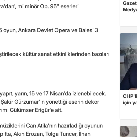
Gazete
a'dan', mi minör Op. 95" eserleri
Medya
6 oyun, Ankara Devlet Opera ve Balesi 3
rilecek kültür sanat etkinliklerinden bazıları
pıt, yarın, 15 ve 17 Nisan'da izlenebilecek.
CHP'l
 Şakir Gürzumar'ın yönettiği eserin dekor
için 
rımı Gülümser Erigür'e ait.
müziklerini Can Atila'nın hazırladığı oyunun
ıtta, Akın Erozan, Tolga Tuncer, İlhan