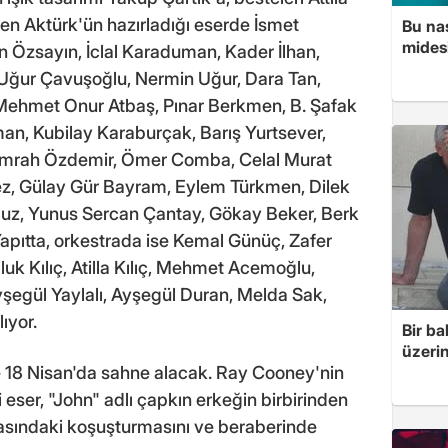
en Aktürk'ün hazırladığı eserde İsmet
Bu nas
mides
 Özsayın, İclal Karaduman, Kader İlhan,
 Uğur Çavuşoğlu, Nermin Uğur, Dara Tan,
 Mehmet Onur Atbaş, Pınar Berkmen, B. Şafak
n, Kubilay Karaburçak, Barış Yurtsever,
Emrah Özdemir, Ömer Comba, Celal Murat
ez, Gülay Gür Bayram, Eylem Türkmen, Dilek
uz, Yunus Sercan Çantay, Gökay Beker, Berk
Yapıtta, orkestrada ise Kemal Günüç, Zafer
uk Kılıç, Atilla Kılıç, Mehmet Acemoğlu,
yşegül Yaylalı, Ayşegül Duran, Melda Sak,
ıyor.
Bir ba
üzerin
ve 18 Nisan'da sahne alacak. Ray Cooney'nin
i eser, "John" adlı çapkın erkeğin birbirinden
rasındaki koşuşturmasını ve beraberinde