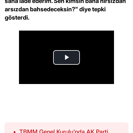
sana iade ederim. Sen kimsin bana hırsızdan
arsızdan bahsedeceksin?" diye tepki
gösterdi.
TBMM Genel Kurulu'nda AK Parti