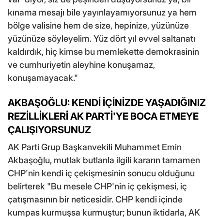
kınama mesajı bile yayınlayamıyorsunuz ya hem
bölge valisine hem de size, hepinize, yüzünüze
yüzünüze söyleyelim. Yüz dört yıl evvel saltanatı
kaldırdık, hiç kimse bu memlekette demokrasinin
ve cumhuriyetin aleyhine konuşamaz,
konuşamayacak."
AKBAŞOĞLU: KENDİ İÇİNİZDE YAŞADIĞINIZ
REZİLLİKLERİ AK PARTİ'YE BOCA ETMEYE
ÇALIŞIYORSUNUZ
AK Parti Grup Başkanvekili Muhammet Emin
Akbaşoğlu, mutlak butlanla ilgili kararın tamamen
CHP'nin kendi iç çekişmesinin sonucu olduğunu
belirterek "Bu mesele CHP'nin iç çekişmesi, iç
çatışmasının bir neticesidir. CHP kendi içinde
kumpas kurmuşsa kurmuştur; bunun iktidarla, AK