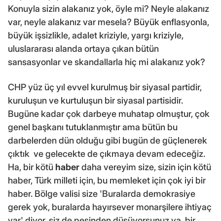
Konuyla sizin alakanız yok, öyle mi? Neyle alakanız
var, neyle alakanız var mesela? Büyük enflasyonla,
büyük işsizlikle, adalet kriziyle, yargı kriziyle,
uluslararası alanda ortaya çıkan bütün
sansasyonlar ve skandallarla hiç mi alakanız yok?
CHP yüz üç yıl evvel kurulmuş bir siyasal partidir,
kuruluşun ve kurtuluşun bir siyasal partisidir.
Bugüne kadar çok darbeye muhatap olmuştur, çok
genel başkanı tutuklanmıştır ama bütün bu
darbelerden dün olduğu gibi bugün de güçlenerek
çıktık ve gelecekte de çıkmaya devam edeceğiz.
Ha, bir kötü
haber
daha vereyim size, sizin için kötü
haber, Türk milleti için, bu memleket için çok iyi bir
haber. Bölge valisi size 'Buralarda demokrasiye
gerek yok, buralarda hayırsever monarşilere ihtiyaç
var' diyor, siz de peşinden düşüyorsunuz ya, bir