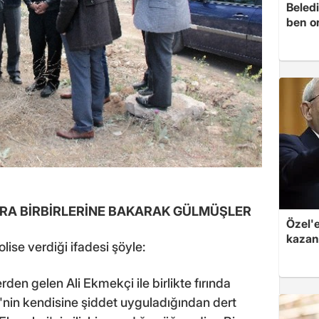
Beledi
ben o
RA BİRBİRLERİNE BAKARAK GÜLMÜŞLER
Özel'
kazand
lise verdiği ifadesi şöyle:
den gelen Ali Ekmekçi ile birlikte fırında
nin kendisine şiddet uyguladığından dert