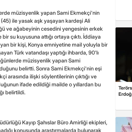
lerde müzisyenlik yapan Sami Ekmekçi'nin
i (45) ile yasak aşk yaşayan kardeşi Ali
ğü ve ağabeyinin cesedini yengesinin erkek
e bir su kuyusuna attığı ortaya çıktı. İddiaya
an bir kişi, Konya emniyetine mail yoluyla bir
ayan Türk vatandaşı yaptığı ihbarda, 90'lı
düğünlerde müzisyenlik yapan Sami
duğunu belirtti. Sonra Sami Ekmekçi'nin eşi
i arasında ilişki söylentilerinin çıktığı ve
ğunun ifade edildiği mailde o yıllardan bu
Terörs
 belirtildi.
Erdoğ
dürlüğü Kayıp Şahıslar Büro Amirliği ekipleri,
madığı konusunda araştırmalarda bulunarak