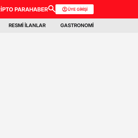
İPTO PARA
HABER
ÜYE GİRİŞİ
RESMİ İLANLAR
GASTRONOMİ