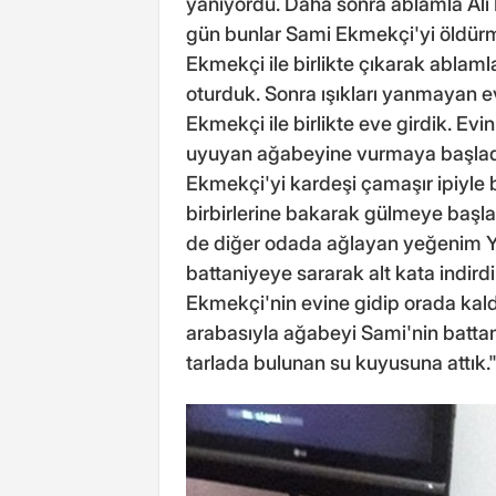
yanıyordu. Daha sonra ablamla Ali E
gün bunlar Sami Ekmekçi'yi öldürme
Ekmekçi ile birlikte çıkarak ablamla
oturduk. Sonra ışıkları yanmayan e
Ekmekçi ile birlikte eve girdik. Ev
uyuyan ağabeyine vurmaya başladı
Ekmekçi'yi kardeşi çamaşır ipiyle 
birbirlerine bakarak gülmeye başla
de diğer odada ağlayan yeğenim Y
battaniyeye sararak alt kata indird
Ekmekçi'nin evine gidip orada kald
arabasıyla ağabeyi Sami'nin battani
tarlada bulunan su kuyusuna attık.