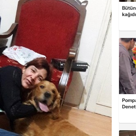
Bütün
kağıdı
Pompad
Denet