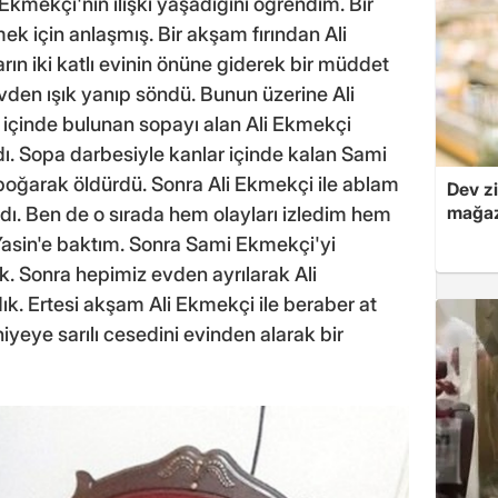
kmekçi'nin ilişki yaşadığını öğrendim. Bir
k için anlaşmış. Bir akşam fırından Ali
rın iki katlı evinin önüne giderek bir müddet
vden ışık yanıp söndü. Bunun üzerine Ali
in içinde bulunan sopayı alan Ali Ekmekçi
. Sopa darbesiyle kanlar içinde kalan Sami
boğarak öldürdü. Sonra Ali Ekmekçi ile ablam
Dev zi
mağaz
dı. Ben de o sırada hem olayları izledim hem
asin'e baktım. Sonra Sami Ekmekçi'yi
ik. Sonra hepimiz evden ayrılarak Ali
ık. Ertesi akşam Ali Ekmekçi ile beraber at
yeye sarılı cesedini evinden alarak bir
"