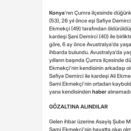
Konya
'nın Çumra ilçesinde düğün
(53), 26 yıl önce eşi Safiye Demirc
Ekmekçi (49) tarafından öldürüldü
kardeşi Şani Demirci (40) ile birlikt
göre, 6 ay önce Avustralya'da yaşay
ihbarda bulundu. Avustralya'da yaş
yılların başında Çumra ilçesinde 
Ekmekçi'nin kendisinin arkadaşı ol
Safiye Demirci ile kardeşi Ali Ekmekç
Sami Ekmekçi'nin ortadan kayboldu
yana kendisinden
haber
alınamadığı
GÖZALTINA ALINDILAR
Gelen ihbar üzerine Asayiş Şube Mü
Sami Ekmekçi'nin hayatta olup ol