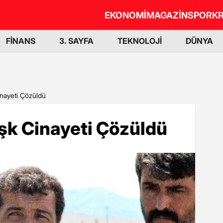
EKONOMİ
MAGAZİN
SPOR
KR
FİNANS
3. SAYFA
TEKNOLOJİ
DÜNYA
inayeti Çözüldü
Aşk Cinayeti Çözüldü