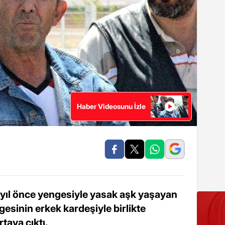
Haber Videosunu İzle
yıl önce yengesiyle yasak aşk yaşayan
gesinin erkek kardeşiyle birlikte
taya çıktı.