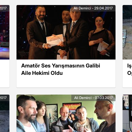
2017
Ali Demirci - 29.04.2017
Amatör Ses Yarışmasının Galibi
I
Aile Hekimi Oldu
O
.2017
Ali Demirci - 07.03.2017