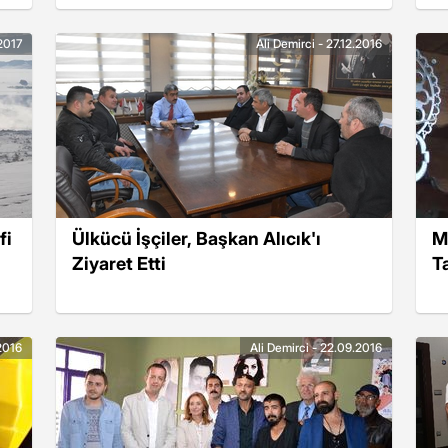
.2017
Ali Demirci - 27.12.2016
fi
Ülkücü İşçiler, Başkan Alıcık'ı
M
Ziyaret Etti
T
.2016
Ali Demirci - 22.09.2016