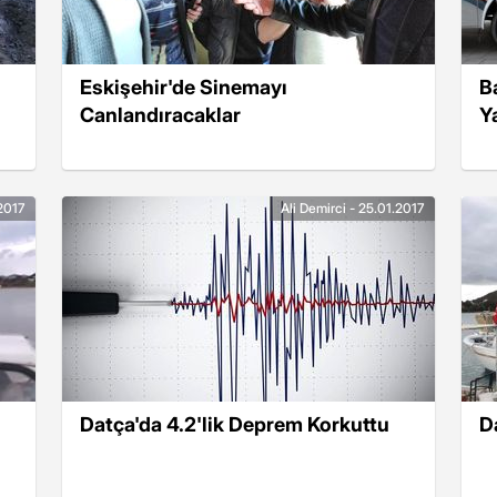
Eskişehir'de Sinemayı
B
Canlandıracaklar
Y
.2017
Ali Demirci - 25.01.2017
Datça'da 4.2'lik Deprem Korkuttu
D