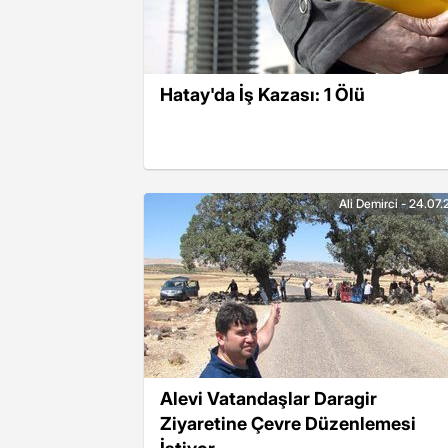
Hatay'da İş Kazası: 1 Ölü
Ali Demirci - 24.07
Alevi Vatandaşlar Daragir
Ziyaretine Çevre Düzenlemesi