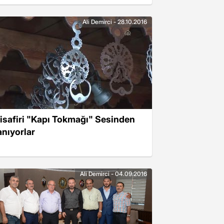
Ali Demirci - 28.10.2016
isafiri "Kapı Tokmağı" Sesinden
anıyorlar
Ali Demirci - 04.09.2016