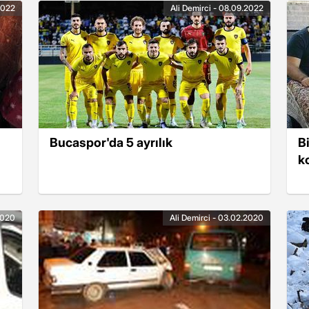
.2022
Ali Demirci - 08.09.2022
Bucaspor'da 5 ayrılık
B
k
2020
Ali Demirci - 03.02.2020