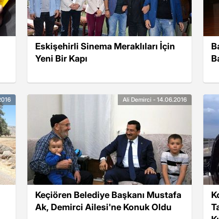
Eskişehirli Sinema Meraklıları İçin
B
Yeni Bir Kapı
B
.2016
Ali Demirci - 14.06.2016
Keçiören Belediye Başkanı Mustafa
K
Ak, Demirci Ailesi'ne Konuk Oldu
T