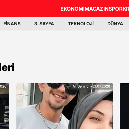
EKONOMİ
MAGAZİN
SPOR
KR
FİNANS
3. SAYFA
TEKNOLOJİ
DÜNYA
leri
2026
Ali Demirci - 21.07.2026