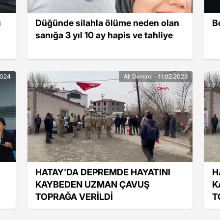
ı
Düğünde silahla ölüme neden olan
B
sanığa 3 yıl 10 ay hapis ve tahliye
2024
Ali Demirci - 11.02.2023
HATAY'DA DEPREMDE HAYATINI
H
KAYBEDEN UZMAN ÇAVUŞ
K
TOPRAĞA VERİLDİ
T