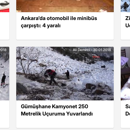
Ankara'da otomobil ile minibüs
Z
çarpıştı: 4 yaralı
U
.2018
Ali Demirci - 30.01.2018
Gümüşhane Kamyonet 250
S
Metrelik Uçuruma Yuvarlandı
D