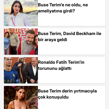
Buse Terim'e ne oldu, ne
ameliyatına girdi?
Buse Terim, David Beckham ile
bir araya geldi
Ronaldo Fatih Terim'in
torununu ağlattı
Buse Terim derin yırtmacıyla
çok konuşuldu