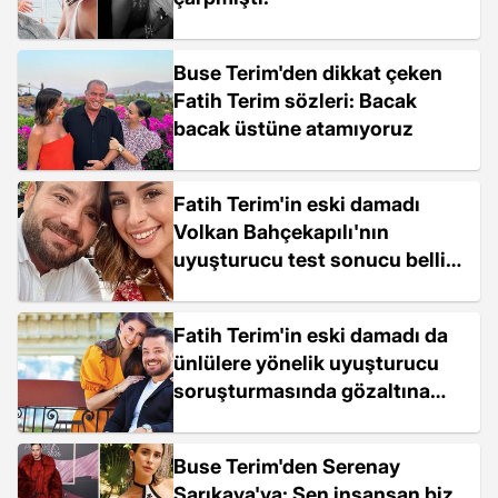
Buse Terim'den dikkat çeken
Fatih Terim sözleri: Bacak
bacak üstüne atamıyoruz
Fatih Terim'in eski damadı
Volkan Bahçekapılı'nın
uyuşturucu test sonucu belli
oldu
Fatih Terim'in eski damadı da
ünlülere yönelik uyuşturucu
soruşturmasında gözaltına
alındı
Buse Terim'den Serenay
Sarıkaya'ya: Sen insansan biz