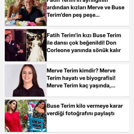
ardından kızları Merve ve Buse
Terim'den peş peşe
paylaşımlar: Yüzündeki
çizgilerin, saçındaki
Fatih Terim'in kızı Buse Terim
beyazlarla...
ile dansı çok beğenildi! Don
Corleone yanında sönük kalır
Merve Terim kimdir? Merve
Terim hayatı ve biyografisi!
Merve Terim kaç yaşında,
nereli?
Buse Terim kilo vermeye karar
verdiği fotoğrafını paylaştı