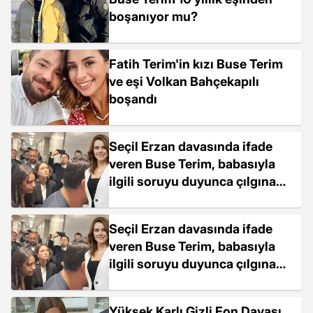
boşanıyor mu?
Fatih Terim'in kızı Buse Terim
ve eşi Volkan Bahçekapılı
boşandı
Seçil Erzan davasında ifade
veren Buse Terim, babasıyla
ilgili soruyu duyunca çılgına
döndü
Seçil Erzan davasında ifade
veren Buse Terim, babasıyla
ilgili soruyu duyunca çılgına
döndü
Yüksek Karlı Gizli Fon Davası