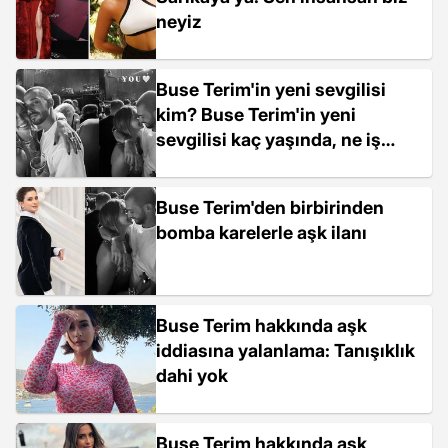
neyiz
Buse Terim'in yeni sevgilisi
kim? Buse Terim'in yeni
sevgilisi kaç yaşında, ne iş
yapıyor?
Buse Terim'den birbirinden
bomba karelerle aşk ilanı
Buse Terim hakkında aşk
iddiasına yalanlama: Tanışıklık
dahi yok
Buse Terim hakkında aşk