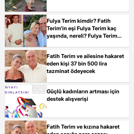
Fulya Terim kimdir? Fatih
Terim'in eşi Fulya Terim kaç
yaşında, nereli? Fulya Terim
hayatı!
Fatih Terim ve ailesine hakaret
eden kişi 37 bin 500 lira
tazminat ödeyecek
Güçlü kadınların artması için
destek alışverişi
Fatih Terim ve kızına hakaret