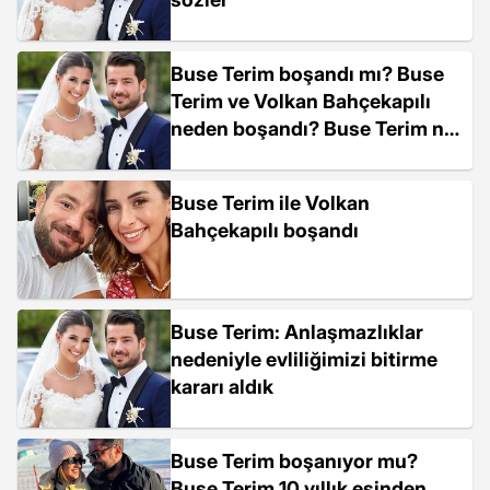
Buse Terim boşandı mı? Buse
Terim ve Volkan Bahçekapılı
neden boşandı? Buse Terim ne
dedi?
Buse Terim ile Volkan
Bahçekapılı boşandı
Buse Terim: Anlaşmazlıklar
nedeniyle evliliğimizi bitirme
kararı aldık
Buse Terim boşanıyor mu?
Buse Terim 10 yıllık eşinden