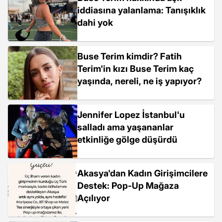
iddiasına yalanlama: Tanışıklık
dahi yok
Buse Terim kimdir? Fatih
Terim'in kızı Buse Terim kaç
yaşında, nereli, ne iş yapıyor?
Jennifer Lopez İstanbul'u
salladı ama yaşananlar
etkinliğe gölge düşürdü
Akasya'dan Kadın Girişimcilere
Destek: Pop-Up Mağaza
Açılıyor