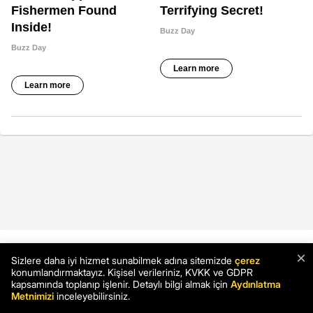
×
© Copyright 2026 Tüm Hakları Gizlidir.
Sizlere daha iyi hizmet sunabilmek adına sitemizde
çerez
konumlandırmaktayız. Kişisel verileriniz, KVKK ve GDPR
kapsamında toplanıp işlenir. Detaylı bilgi almak için
Aydınlatma
Metnimizi
inceleyebilirsiniz.
Hakkımızda
Reklam
İletişim
Künye
Yayın İlkeleri