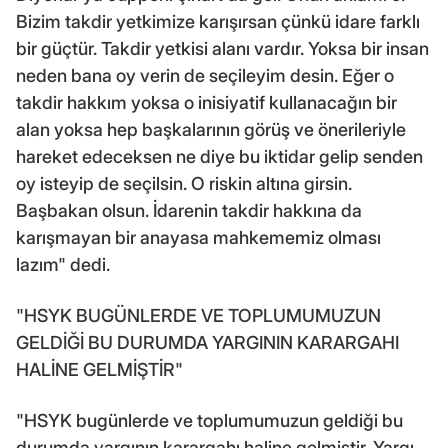
Bizim takdir yetkimize karışırsan çünkü idare farklı
bir güçtür. Takdir yetkisi alanı vardır. Yoksa bir insan
neden bana oy verin de seçileyim desin. Eğer o
takdir hakkım yoksa o inisiyatif kullanacağın bir
alan yoksa hep başkalarının görüş ve önerileriyle
hareket edeceksen ne diye bu iktidar gelip senden
oy isteyip de seçilsin. O riskin altına girsin.
Başbakan olsun. İdarenin takdir hakkına da
karışmayan bir anayasa mahkememiz olması
lazım" dedi.
"HSYK BUGÜNLERDE VE TOPLUMUMUZUN
GELDİĞİ BU DURUMDA YARGININ KARARGAHI
HALİNE GELMİŞTİR"
"HSYK bugünlerde ve toplumumuzun geldiği bu
durumda yargının karargahı haline gelmiştir. Yargı