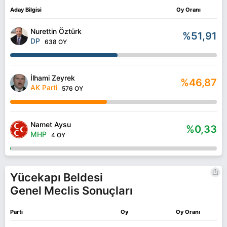
Aday Bilgisi
Oy Oranı
Nurettin Öztürk
%51,91
DP
638 OY
İlhami Zeyrek
%46,87
AK Parti
576 OY
Namet Aysu
%0,33
MHP
4 OY
Yücekapı Beldesi
Genel Meclis Sonuçları
Parti
Oy
Oy Oranı