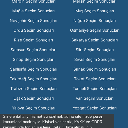
Mardin Seçim Sonuçları
Mersin Seçim Sonuçları
Muğla Seçim Sonuçları
Muş Seçim Sonuçları
Nevşehir Seçim Sonuçları
Niğde Seçim Sonuçları
Ordu Seçim Sonuçları
Osmaniye Seçim Sonuçları
Rize Seçim Sonuçları
Sakarya Seçim Sonuçları
Samsun Seçim Sonuçları
Siirt Seçim Sonuçları
Sinop Seçim Sonuçları
Sivas Seçim Sonuçları
Şanlıurfa Seçim Sonuçları
Şırnak Seçim Sonuçları
Tekirdağ Seçim Sonuçları
Tokat Seçim Sonuçları
Trabzon Seçim Sonuçları
Tunceli Seçim Sonuçları
Uşak Seçim Sonuçları
Van Seçim Sonuçları
Yalova Seçim Sonuçları
Yozgat Seçim Sonuçları
Sizlere daha iyi hizmet sunabilmek adına sitemizde
çerez
Zonguldak Seçim Sonuçları
konumlandırmaktayız. Kişisel verileriniz, KVKK ve GDPR
kapsamında toplanıp işlenir. Detaylı bilgi almak için