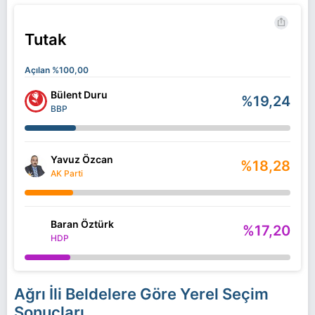
Tutak
Açılan %100,00
Bülent Duru
%19,24
BBP
Yavuz Özcan
%18,28
AK Parti
Baran Öztürk
%17,20
HDP
Ağrı İli Beldelere Göre Yerel Seçim
Sonuçları