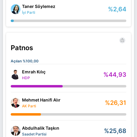
Taner Söylemez
%2,64
İyi Parti
Patnos
Açılan %100,00
Emrah Kılıç
%44,93
HDP
Mehmet Hanifi Alır
%26,31
AK Parti
Abdulhalik Taşkın
%25,68
Saadet Partisi