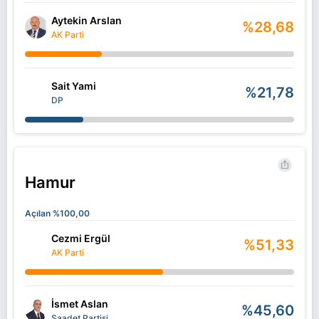
Aytekin Arslan
%28,68
AK Parti
Sait Yami
%21,78
DP
Hamur
Açılan %100,00
Cezmi Ergül
%51,33
AK Parti
İsmet Aslan
%45,60
Saadet Partisi