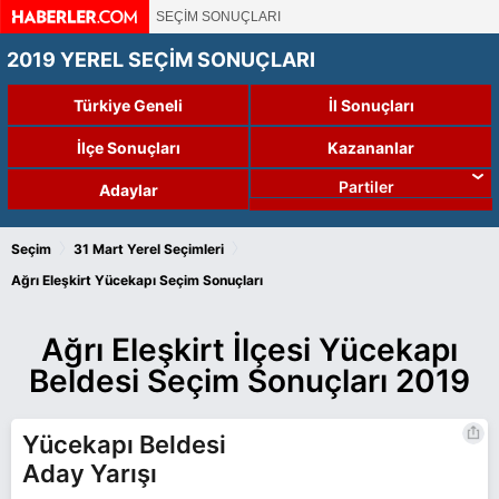
SEÇİM SONUÇLARI
2019 YEREL SEÇİM SONUÇLARI
Türkiye Geneli
İl Sonuçları
İlçe Sonuçları
Kazananlar
Partiler
Adaylar
›
›
Seçim
31 Mart Yerel Seçimleri
Ağrı Eleşkirt Yücekapı Seçim Sonuçları
Ağrı Eleşkirt İlçesi Yücekapı
Beldesi Seçim Sonuçları 2019
Yücekapı Beldesi
Aday Yarışı