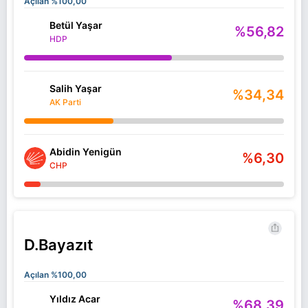
Açılan %100,00
Betül Yaşar
%56,82
HDP
Salih Yaşar
%34,34
AK Parti
Abidin Yenigün
%6,30
CHP
D.Bayazıt
Açılan %100,00
Yıldız Acar
%68,39