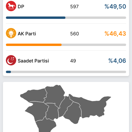
%49,50
DP
597
%46,43
AK Parti
560
%4,06
Saadet Partisi
49