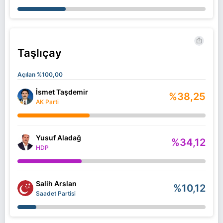
Taşlıçay
Açılan %100,00
İsmet Taşdemir
%38,25
AK Parti
Yusuf Aladağ
%34,12
HDP
Salih Arslan
%10,12
Saadet Partisi