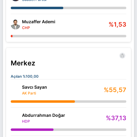
Muzaffer Ademi
%1,53
CHP
Merkez
Açılan %100,00
Savcı Sayan
%55,57
AK Parti
Abdurrahman Doğar
%37,13
HDP