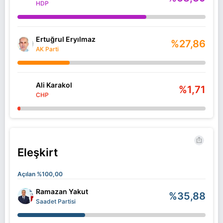
HDP
Ertuğrul Eryılmaz
%27,86
AK Parti
Ali Karakol
%1,71
CHP
Eleşkirt
Açılan %100,00
Ramazan Yakut
%35,88
Saadet Partisi