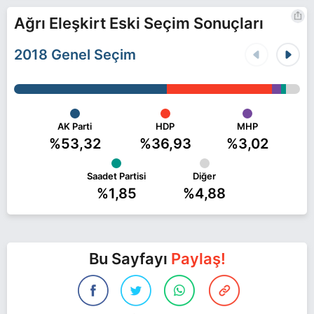
Ağrı Eleşkirt Eski Seçim Sonuçları
2018 Genel Seçim
AK Parti
HDP
MHP
%53,32
%36,93
%3,02
Saadet Partisi
Diğer
%1,85
%4,88
Bu Sayfayı
Paylaş!