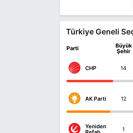
Türkiye Geneli Se
Büyük
Parti
Şehir
CHP
14
AK Parti
12
Yeniden
1
Refah