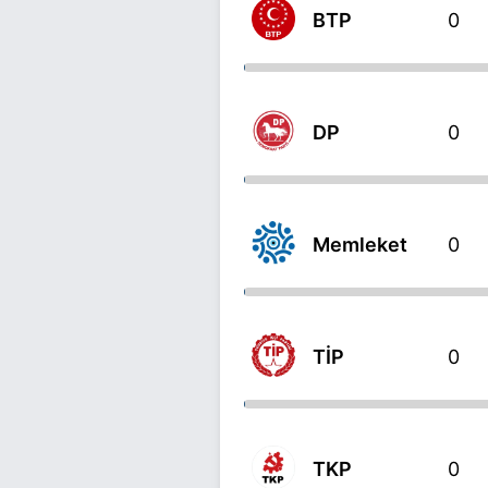
BTP
0
DP
0
Memleket
0
TİP
0
TKP
0