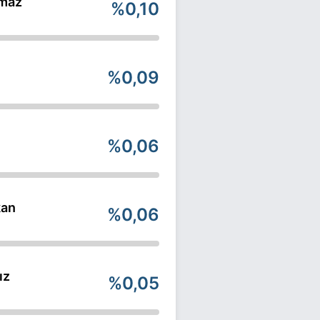
lmaz
%0,10
%0,09
%0,06
kan
%0,06
ız
%0,05