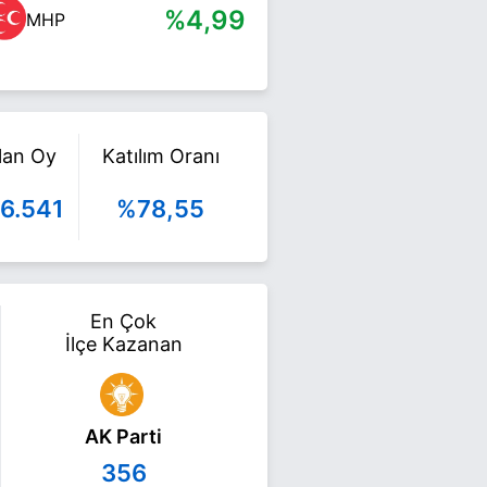
%4,99
MHP
ılan Oy
Katılım Oranı
6.541
%78,55
En Çok
İlçe Kazanan
AK Parti
356