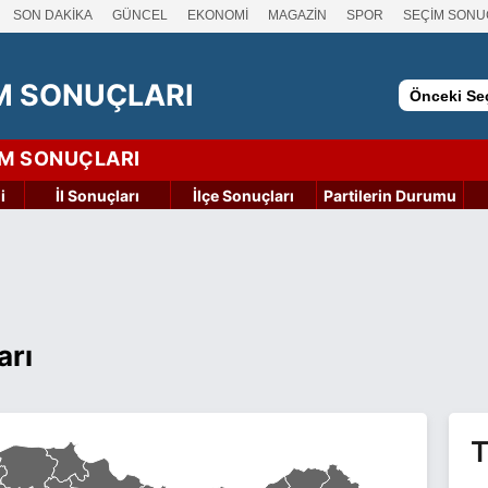
SON DAKİKA
GÜNCEL
EKONOMİ
MAGAZİN
SPOR
SEÇİM SONU
M SONUÇLARI
Önceki Seç
İM SONUÇLARI
i
İl Sonuçları
İlçe Sonuçları
Partilerin Durumu
arı
T