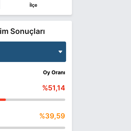
İlçe
im Sonuçları
Oy Oranı
%51,14
%39,59