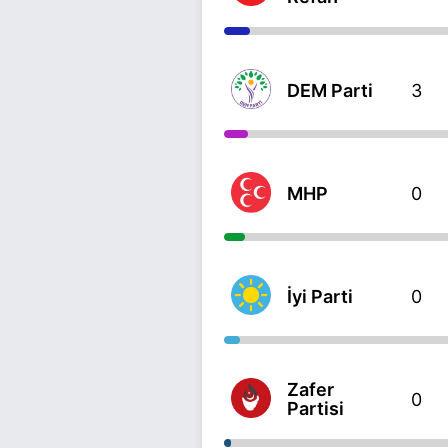
DEM Parti
3
MHP
0
İyi Parti
0
Zafer
0
Partisi