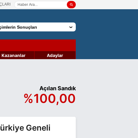
ÇLARI
imlerin Sonuçları
Kazananlar
Adaylar
Açılan Sandık
%100,00
ürkiye Geneli