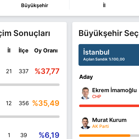
Büyükşehir
İl
çim Sonuçları
Büyükşehir Seç
İl
İlçe
Oy Oranı
İstanbul
Açılan Sandık
%100,00
%37,77
21
337
Aday
Ekrem İmamoğlu
CHP
%35,49
12
356
Murat Kurum
AK Parti
%6,19
1
39