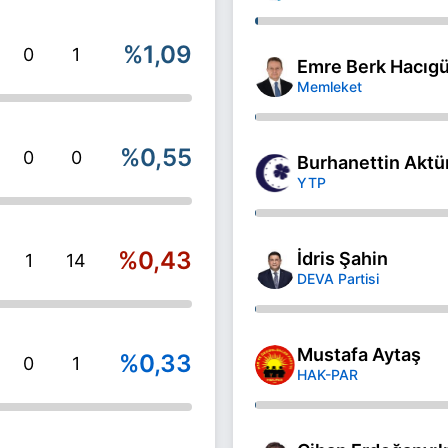
%1,09
0
1
Emre Berk Hacıgü
Memleket
%0,55
0
0
Burhanettin Aktü
YTP
%0,43
İdris Şahin
1
14
DEVA Partisi
Mustafa Aytaş
%0,33
0
1
HAK-PAR