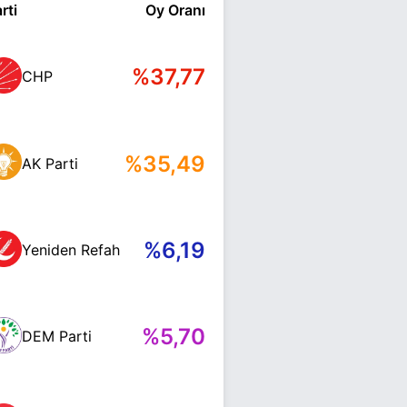
rti
Oy Oranı
%37,77
CHP
%35,49
AK Parti
%6,19
Yeniden Refah
%5,70
DEM Parti