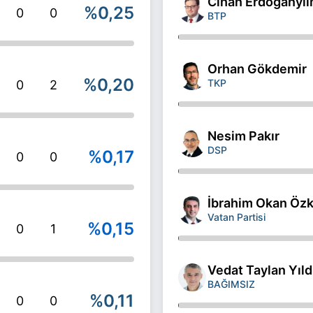
Cihan Erdoğanyı
%0,25
0
0
BTP
Orhan Gökdemir
%0,20
TKP
0
2
Nesim Pakır
DSP
%0,17
0
0
İbrahim Okan Öz
Vatan Partisi
%0,15
0
1
Vedat Taylan Yıld
BAĞIMSIZ
%0,11
0
0