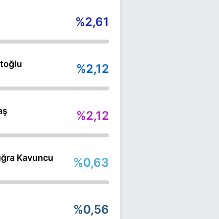
%2,61
toğlu
%2,12
aş
%2,12
ğra Kavuncu
%0,63
%0,56