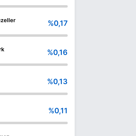
zeller
%0,17
rk
%0,16
%0,13
%0,11