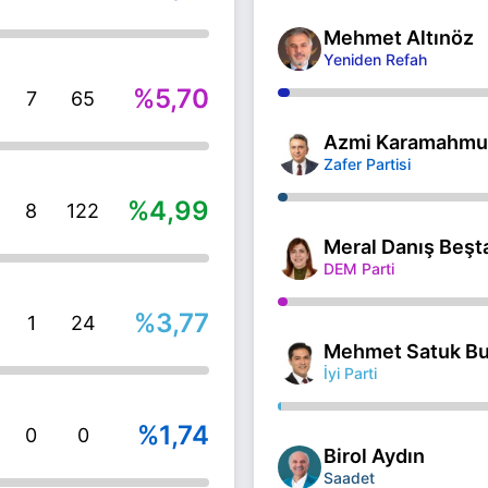
Mehmet Altınöz
Yeniden Refah
%5,70
7
65
Azmi Karamahmu
Zafer Partisi
%4,99
8
122
Meral Danış Beşt
DEM Parti
%3,77
1
24
Mehmet Satuk Bu
İyi Parti
%1,74
0
0
Birol Aydın
Saadet