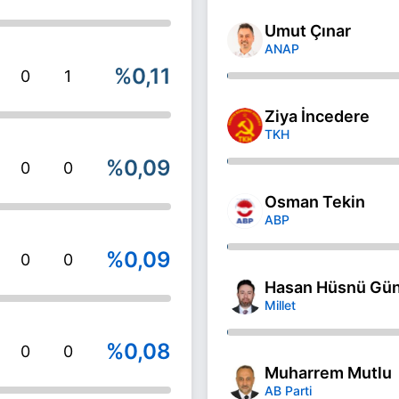
Umut Çınar
ANAP
%0,11
0
1
Ziya İncedere
TKH
%0,09
0
0
Osman Tekin
ABP
%0,09
0
0
Hasan Hüsnü Gü
Millet
%0,08
0
0
Muharrem Mutlu
AB Parti