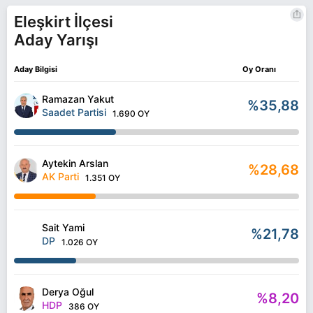
Eleşkirt İlçesi
Aday Yarışı
Aday Bilgisi
Oy Oranı
Ramazan Yakut
%35,88
Saadet Partisi
1.690 OY
Aytekin Arslan
%28,68
AK Parti
1.351 OY
Sait Yami
%21,78
DP
1.026 OY
Derya Oğul
%8,20
HDP
386 OY