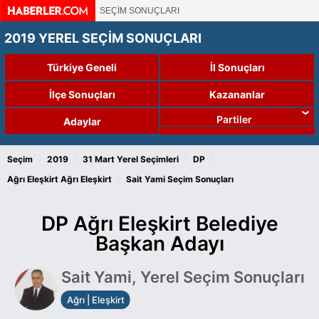
SEÇİM SONUÇLARI
2019 YEREL SEÇİM SONUÇLARI
Türkiye Geneli
İl Sonuçları
İlçe Sonuçları
Kazananlar
Partiler
Adaylar
›
›
›
›
Seçim
2019
31 Mart Yerel Seçimleri
DP
›
Ağrı Eleşkirt
Ağrı Eleşkirt
Sait Yami Seçim Sonuçları
DP Ağrı Eleşkirt Belediye
Başkan Adayı
Sait Yami, Yerel Seçim Sonuçları
Ağrı | Eleşkirt