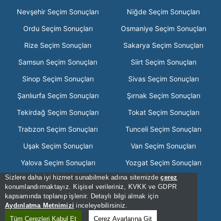
Nevşehir Seçim Sonuçları
Niğde Seçim Sonuçları
Ordu Seçim Sonuçları
Osmaniye Seçim Sonuçları
Rize Seçim Sonuçları
Sakarya Seçim Sonuçları
Samsun Seçim Sonuçları
Siirt Seçim Sonuçları
Sinop Seçim Sonuçları
Sivas Seçim Sonuçları
Şanlıurfa Seçim Sonuçları
Şırnak Seçim Sonuçları
Tekirdağ Seçim Sonuçları
Tokat Seçim Sonuçları
Trabzon Seçim Sonuçları
Tunceli Seçim Sonuçları
Uşak Seçim Sonuçları
Van Seçim Sonuçları
Yalova Seçim Sonuçları
Yozgat Seçim Sonuçları
Sizlere daha iyi hizmet sunabilmek adına sitemizde
çerez
Zonguldak Seçim Sonuçları
konumlandırmaktayız. Kişisel verileriniz, KVKK ve GDPR
kapsamında toplanıp işlenir. Detaylı bilgi almak için
[Hata Bildir] - 22:06:06 - .3
Aydınlatma Metnimizi
inceleyebilirsiniz.
[Kullanım Şartları]
Tüm Çerezleri Kabul Et
Çerez Ayarlarına Git