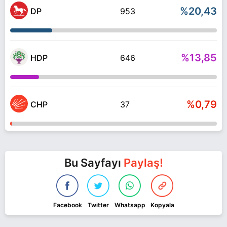
%20,43
DP
953
%13,85
HDP
646
%0,79
CHP
37
Bu Sayfayı
Paylaş!
Facebook
Twitter
Whatsapp
Kopyala