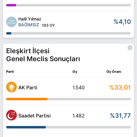
Halil Yılmaz
%4,10
BAĞIMSIZ
193 OY
Eleşkirt İlçesi
Genel Meclis Sonuçları
Parti
Oy
Oy Oranı
%33,01
AK Parti
1.540
%31,77
Saadet Partisi
1.482