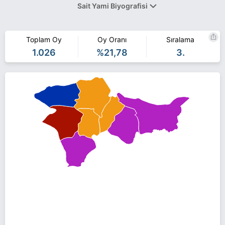
Sait Yami Biyografisi
Yami, 1959 yılında Ağrı'nın Eleşkirt ilçesinde dünyaya geldi. Ağrı
Ticaret Odası yönetim kurulu üyeliği yapan Yami, 1994 yılında
Toplam Oy
Oy Oranı
Sıralama
Refah Partisi Eleşkirt Belediye Başkan adayı oldu. Refah Partisi İl
1.026
%21,78
3.
Başkan Yardımcılığı görevini de yürüten Yami, 1999 yılında Refah
Partisinden aday olduğu Eleşkirt Belediye Başkanlığına seçildi.
2004 yılında AK Parti'den tekrar belediye başkanlığına seçilen
Yami, görevinin 2009 yılında sona ermesiyle iş hayatına kaldığı
yerden devam etti. Yami evli ve 4 çocuk babasıdır.
Sait Yami Ağrı Eleşkirt belediye başkan adayı olarak DP ile 31
Mart 2019 yerel seçimlerinde yarışıyor. Sait Yami ile ilgili daha
fazla bilgi için
Sait Yami Haberleri
sayfamızı ziyaret edin.