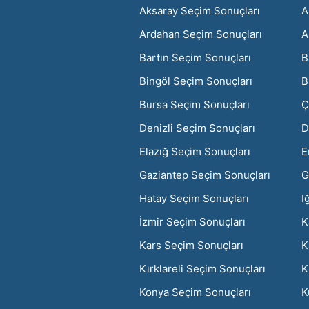
Aksaray Seçim Sonuçları
A
Ardahan Seçim Sonuçları
A
Bartın Seçim Sonuçları
B
Bingöl Seçim Sonuçları
B
Bursa Seçim Sonuçları
Ç
Denizli Seçim Sonuçları
D
Elazığ Seçim Sonuçları
E
Gaziantep Seçim Sonuçları
G
Hatay Seçim Sonuçları
I
İzmir Seçim Sonuçları
K
Kars Seçim Sonuçları
K
Kırklareli Seçim Sonuçları
K
Konya Seçim Sonuçları
K