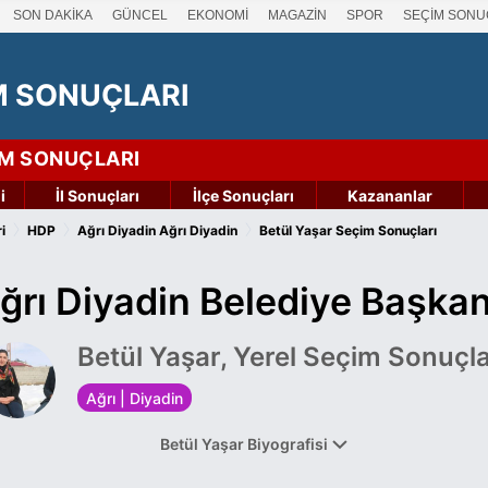
SON DAKİKA
GÜNCEL
EKONOMİ
MAGAZİN
SPOR
SEÇİM SONU
M SONUÇLARI
İM SONUÇLARI
i
İl Sonuçları
İlçe Sonuçları
Kazananlar
›
›
›
i
HDP
Ağrı Diyadin
Ağrı Diyadin
Betül Yaşar Seçim Sonuçları
rı Diyadin Belediye Başka
Betül Yaşar, Yerel Seçim Sonuçla
Ağrı | Diyadin
Betül Yaşar Biyografisi
gelen Betül Yaşar, ilk, orta ve lise öğrenimini Diyadin ilçesinde 