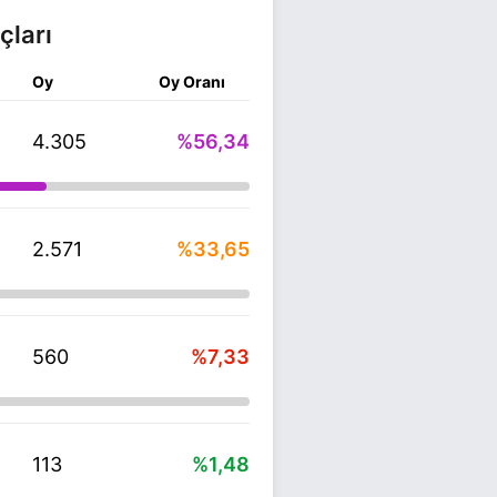
çları
Oy
Oy Oranı
4.305
%56,34
2.571
%33,65
560
%7,33
113
%1,48