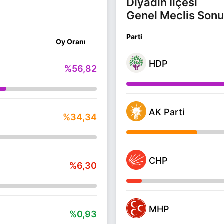
Diyadin İlçesi
Genel Meclis Sonu
Parti
Oy Oranı
HDP
%56,82
AK Parti
%34,34
CHP
%6,30
MHP
%0,93