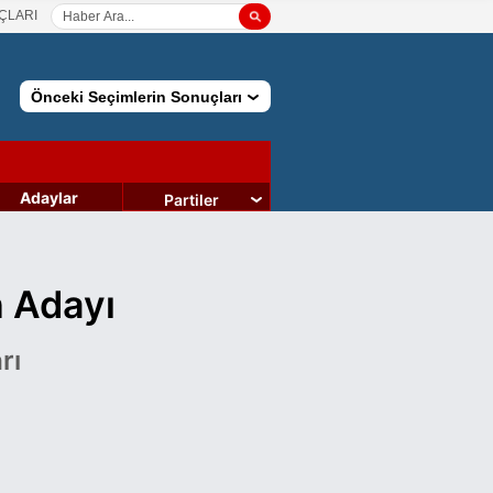
ÇLARI
Önceki Seçimlerin Sonuçları
Adaylar
Partiler
n Adayı
rı
tamamladı. Yaşar, Ağrı İbrahim Çeçen