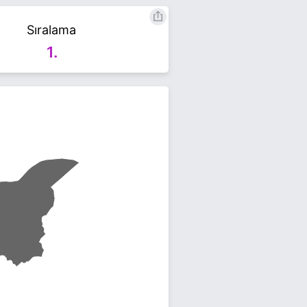
Sıralama
 Yaşar ile ilgili daha fazla bilgi için
1.