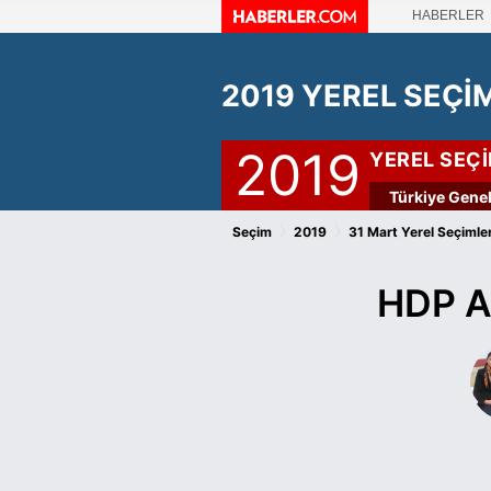
HABERLER
2019 YEREL SEÇİ
2019
YEREL SEÇ
Türkiye Genel
›
›
Seçim
2019
31 Mart Yerel Seçimler
HDP Ağ
Ağrı'nın Diyadin ilçesinde dünyaya 