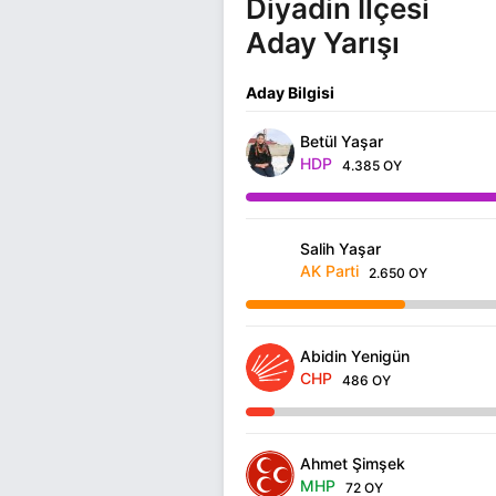
Diyadin İlçesi
Aday Yarışı
Aday Bilgisi
Betül Yaşar
HDP
4.385 OY
Salih Yaşar
AK Parti
2.650 OY
Abidin Yenigün
CHP
486 OY
Ahmet Şimşek
MHP
72 OY