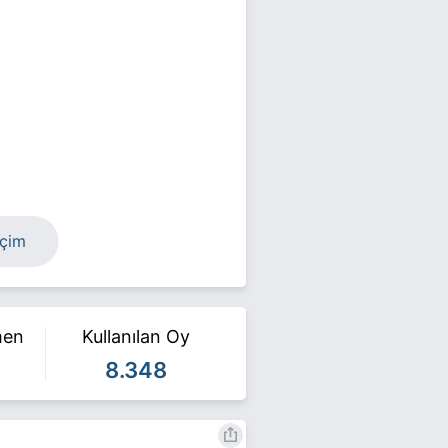
eçim
men
Kullanılan Oy
8.348