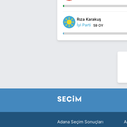
Rıza Karakuş
İyi Parti
59 OY
Adana Seçim Sonuçları
A