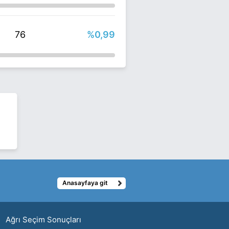
76
%0,99
Anasayfaya git
ı
Ağrı Seçim Sonuçları