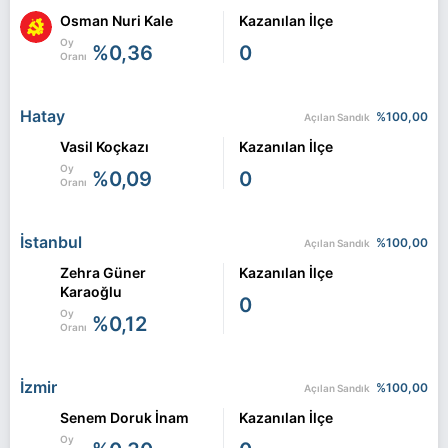
Osman Nuri Kale
Kazanılan İlçe
Oy
%0,36
0
Oranı
Hatay
%100,00
Açılan Sandık
Vasil Koçkazı
Kazanılan İlçe
Oy
%0,09
0
Oranı
İstanbul
%100,00
Açılan Sandık
Zehra Güner
Kazanılan İlçe
Karaoğlu
0
Oy
%0,12
Oranı
İzmir
%100,00
Açılan Sandık
Senem Doruk İnam
Kazanılan İlçe
Oy