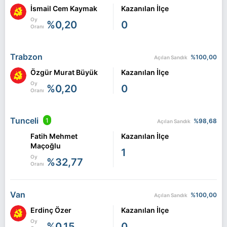
İsmail Cem Kaymak
Kazanılan İlçe
Oy
%0,20
0
Oranı
Trabzon
%100,00
Açılan Sandık
Özgür Murat Büyük
Kazanılan İlçe
Oy
%0,20
0
Oranı
Tunceli
1
%98,68
Açılan Sandık
Fatih Mehmet
Kazanılan İlçe
Maçoğlu
1
Oy
%32,77
Oranı
Van
%100,00
Açılan Sandık
Erdinç Özer
Kazanılan İlçe
Oy
%0,15
0