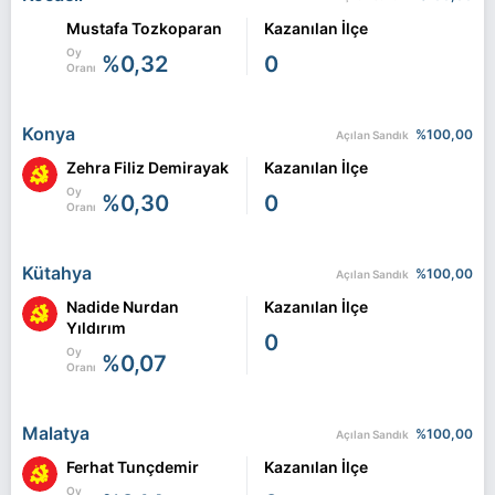
Mustafa Tozkoparan
Kazanılan İlçe
Oy
%0,32
0
Oranı
Konya
%100,00
Açılan Sandık
Zehra Filiz Demirayak
Kazanılan İlçe
Oy
%0,30
0
Oranı
Kütahya
%100,00
Açılan Sandık
Nadide Nurdan
Kazanılan İlçe
Yıldırım
0
Oy
%0,07
Oranı
Malatya
%100,00
Açılan Sandık
Ferhat Tunçdemir
Kazanılan İlçe
Oy