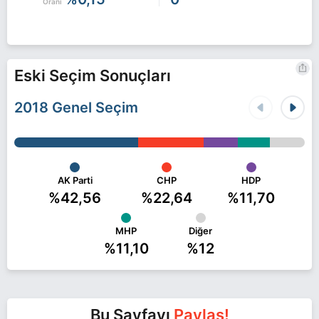
Oranı
Eski Seçim Sonuçları
2018 Genel Seçim
AK Parti
CHP
HDP
%42,56
%22,64
%11,70
MHP
Diğer
%11,10
%12
Bu Sayfayı
Paylaş!