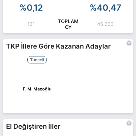
%0,12
%40,47
TOPLAM
131
45.253
OY
TKP İllere Göre Kazanan Adaylar
Tunceli
F. M. Maçoğlu
El Değiştiren İller