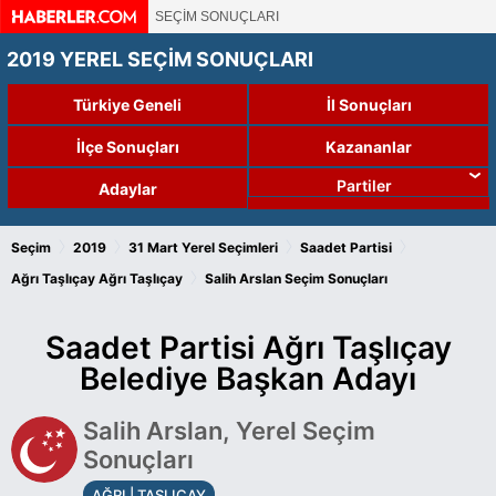
SEÇİM SONUÇLARI
2019 YEREL SEÇİM SONUÇLARI
Türkiye Geneli
İl Sonuçları
İlçe Sonuçları
Kazananlar
Partiler
Adaylar
›
›
›
›
Seçim
2019
31 Mart Yerel Seçimleri
Saadet Partisi
›
Ağrı Taşlıçay
Ağrı Taşlıçay
Salih Arslan Seçim Sonuçları
Saadet Partisi Ağrı Taşlıçay
Belediye Başkan Adayı
Salih Arslan, Yerel Seçim
Sonuçları
AĞRI | TAŞLIÇAY