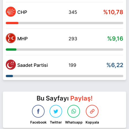
%10,78
CHP
345
%9,16
MHP
293
%6,22
Saadet Partisi
199
Bu Sayfayı
Paylaş!
Facebook
Twitter
Whatsapp
Kopyala