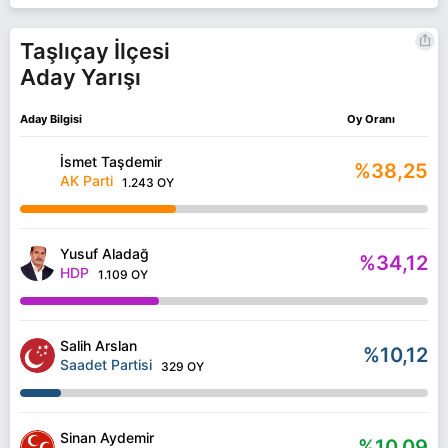
Taşlıçay İlçesi
Aday Yarışı
Aday Bilgisi
Oy Oranı
İsmet Taşdemir
%38,25
AK Parti
1.243 OY
Yusuf Aladağ
%34,12
HDP
1.109 OY
Salih Arslan
%10,12
Saadet Partisi
329 OY
Sinan Aydemir
%10,09