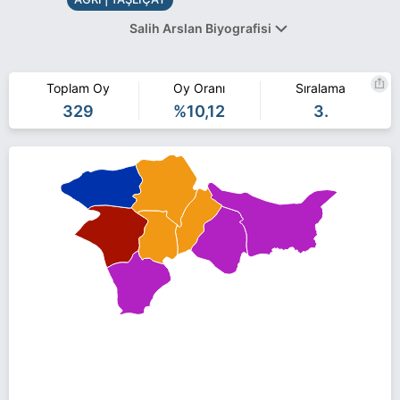
Salih Arslan Biyografisi
Toplam Oy
Oy Oranı
Sıralama
Salih Arslan AĞRI TAŞLIÇAY belediye başkan adayı olarak Saadet
329
%10,12
3.
Partisi ile 31 Mart 2019 yerel seçimlerinde yarışıyor. Salih Arslan
ile ilgili daha fazla bilgi için
Salih Arslan Haberleri
sayfamızı
ziyaret edin.