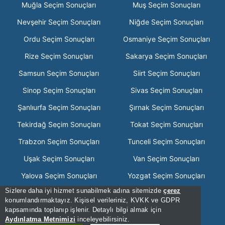
Muğla Seçim Sonuçları
Muş Seçim Sonuçları
Nevşehir Seçim Sonuçları
Niğde Seçim Sonuçları
Ordu Seçim Sonuçları
Osmaniye Seçim Sonuçları
Rize Seçim Sonuçları
Sakarya Seçim Sonuçları
Samsun Seçim Sonuçları
Siirt Seçim Sonuçları
Sinop Seçim Sonuçları
Sivas Seçim Sonuçları
Şanlıurfa Seçim Sonuçları
Şırnak Seçim Sonuçları
Tekirdağ Seçim Sonuçları
Tokat Seçim Sonuçları
Trabzon Seçim Sonuçları
Tunceli Seçim Sonuçları
Uşak Seçim Sonuçları
Van Seçim Sonuçları
Yalova Seçim Sonuçları
Yozgat Seçim Sonuçları
Sizlere daha iyi hizmet sunabilmek adına sitemizde
çerez
Zonguldak Seçim Sonuçları
konumlandırmaktayız. Kişisel verileriniz, KVKK ve GDPR
kapsamında toplanıp işlenir. Detaylı bilgi almak için
[Hata Bildir] - 00:39:07 - .2
Aydınlatma Metnimizi
inceleyebilirsiniz.