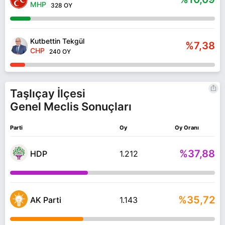
MHP
328 OY
Kutbettin Tekgül
%7,38
CHP
240 OY
Taşlıçay İlçesi
Genel Meclis Sonuçları
Parti
Oy
Oy Oranı
%37,88
HDP
1.212
%35,72
AK Parti
1.143