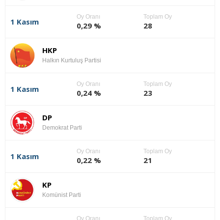
Oy Oranı
Toplam Oy
1 Kasım
0,29 %
28
HKP
Halkın Kurtuluş Partisi
Oy Oranı
Toplam Oy
1 Kasım
0,24 %
23
DP
Demokrat Parti
Oy Oranı
Toplam Oy
1 Kasım
0,22 %
21
KP
Komünist Parti
Oy Oranı
Toplam Oy