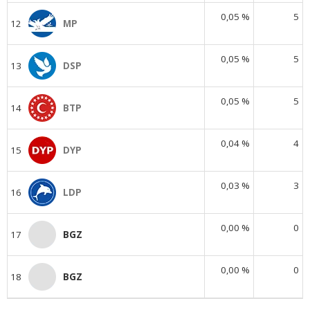
0,05 %
5
12
MP
0,05 %
5
13
DSP
0,05 %
5
14
BTP
0,04 %
4
15
DYP
0,03 %
3
16
LDP
0,00 %
0
17
BGZ
0,00 %
0
18
BGZ