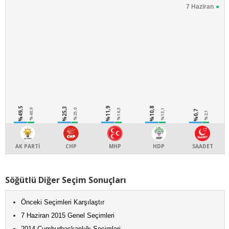
7 Haziran
%49,5
%25,3
%11,9
%10,8
%40,9
%25,0
%16,3
%13,1
%0,7
%2,1
AK PARTİ
CHP
MHP
HDP
SAADET
Söğütlü Diğer Seçim Sonuçları
Önceki Seçimleri Karşılaştır
7 Haziran 2015 Genel Seçimleri
2014 Cumhurbaşkanlığı Seçimleri