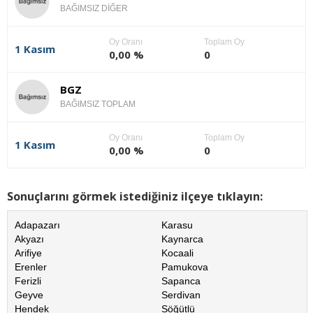
BAĞIMSIZ DİĞER
Oy Oranı
Toplam Oy
1 Kasım
0,00 %
0
BGZ
BAĞIMSIZ TOPLAM
Oy Oranı
Toplam Oy
1 Kasım
0,00 %
0
Sonuçlarını görmek istediğiniz ilçeye tıklayın:
Adapazarı
Karasu
Akyazı
Kaynarca
Arifiye
Kocaali
Erenler
Pamukova
Ferizli
Sapanca
Geyve
Serdivan
Hendek
Söğütlü