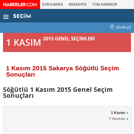
SON DAKİKA
ANASAYFA
TÜM HABERLER
ŞEHİRLER
2015 GENEL SEÇİMLERİ
1 KASIM
1 Kasım 2015 Sakarya Söğütlü Seçim
Sonuçları
Söğütlü 1 Kasım 2015 Genel Seçim
Sonuçları
1 Kasım
7 Haziran