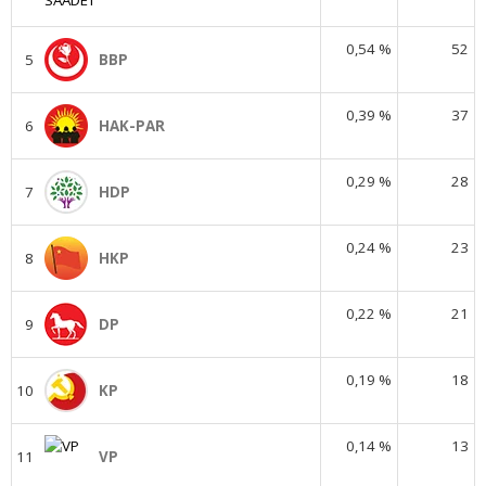
0,54 %
52
5
BBP
0,39 %
37
6
HAK-PAR
0,29 %
28
7
HDP
0,24 %
23
8
HKP
0,22 %
21
9
DP
0,19 %
18
10
KP
0,14 %
13
11
VP