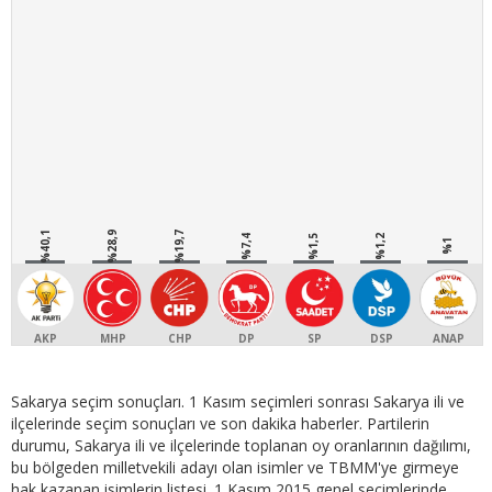
%40,1
%28,9
%19,7
%7,4
%1,5
%1,2
%1
AKP
MHP
CHP
DP
SP
DSP
ANAP
Sakarya seçim sonuçları. 1 Kasım seçimleri sonrası Sakarya ili ve
ilçelerinde seçim sonuçları ve son dakika haberler. Partilerin
durumu, Sakarya ili ve ilçelerinde toplanan oy oranlarının dağılımı,
bu bölgeden milletvekili adayı olan isimler ve TBMM'ye girmeye
hak kazanan isimlerin listesi. 1 Kasım 2015 genel seçimlerinde