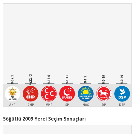
%22.43
%57.1
%15.6
%1.33
%0.59
%0.49
%1.1
AKP
CHP
MHP
SP
HAS
DP
DSP
Söğütlü 2009 Yerel Seçim Sonuçları