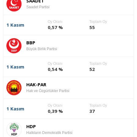
SAADET
Saadet Partisi
Oy Oranı
Toplam Oy
1 Kasım
0,57 %
55
BBP
Büyük Birlik Partisi
Oy Oranı
Toplam Oy
1 Kasım
0,54 %
52
HAK-PAR
Hak ve Özgürlükler Partisi
Oy Oranı
Toplam Oy
1 Kasım
0,39 %
37
HDP
Halkların Demokratik Partisi