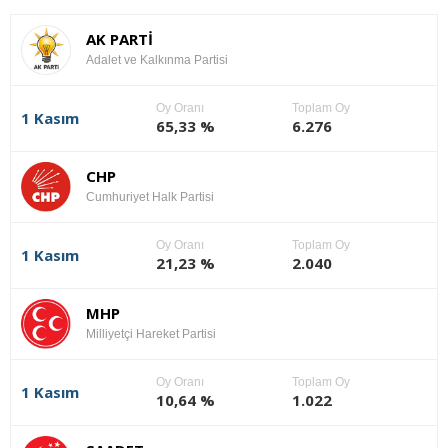
AK PARTİ
Adalet ve Kalkınma Partisi
Oy Oranı
Toplam Oy
1 Kasım
65,33 %
6.276
CHP
Cumhuriyet Halk Partisi
Oy Oranı
Toplam Oy
1 Kasım
21,23 %
2.040
MHP
Milliyetçi Hareket Partisi
Oy Oranı
Toplam Oy
1 Kasım
10,64 %
1.022