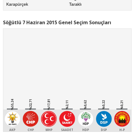
Karapürçek
Taraklı
Söğütlü 7 Haziran 2015 Genel Seçim Sonuçları
%55,24
%22,71
%17,81
%2,11
%0,62
%0,22
%0,21
AKP
CHP
MHP
SAADET
HDP
DSP
H-P