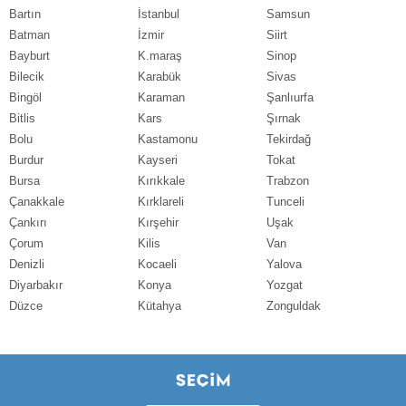
Bartın
İstanbul
Samsun
Batman
İzmir
Siirt
Bayburt
K.maraş
Sinop
Bilecik
Karabük
Sivas
Bingöl
Karaman
Şanlıurfa
Bitlis
Kars
Şırnak
Bolu
Kastamonu
Tekirdağ
Burdur
Kayseri
Tokat
Bursa
Kırıkkale
Trabzon
Çanakkale
Kırklareli
Tunceli
Çankırı
Kırşehir
Uşak
Çorum
Kilis
Van
Denizli
Kocaeli
Yalova
Diyarbakır
Konya
Yozgat
Düzce
Kütahya
Zonguldak