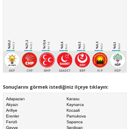
%65,3
%21,2
%10,6
%0,6
%0,5
%0,4
%0,3
%55,2
%22,7
%17,8
%2,1
%0,1
%0,2
%0,6
AKP
CHP
MHP
SAADET
BBP
H-P
HDP
Sonuçlarını görmek istediğiniz ilçeye tıklayın:
Adapazarı
Karasu
Akyazı
Kaynarca
Arifiye
Kocaali
Erenler
Pamukova
Ferizli
Sapanca
Geyve
Serdivan