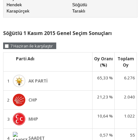
Hendek
Söğütlü
Karapürçek
Taraklı
Söğütlü 1 Kasım 2015 Genel Seçim Sonuçları
7 Haziran ile karşılaştır
Parti Adı
Oy Oranı
Toplam
(%)
Oy
65,33 %
6.276
1
AK PARTİ
21,23 %
2.040
2
CHP
10,64 %
1.022
3
MHP
0,57 %
55
4
SAADET