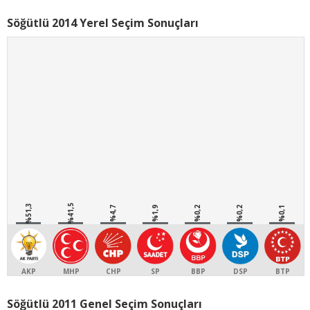
Söğütlü 2014 Yerel Seçim Sonuçları
%51,3
%41,5
%4,7
%1,9
%0,2
%0,2
%0,1
AKP
MHP
CHP
SP
BBP
DSP
BTP
Söğütlü 2011 Genel Seçim Sonuçları