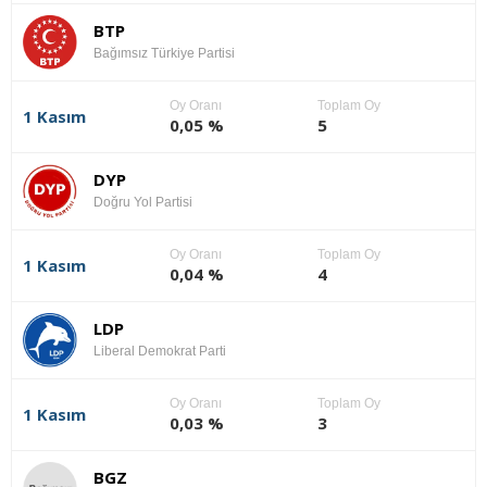
BTP
Bağımsız Türkiye Partisi
Oy Oranı
Toplam Oy
1 Kasım
0,05 %
5
DYP
Doğru Yol Partisi
Oy Oranı
Toplam Oy
1 Kasım
0,04 %
4
LDP
Liberal Demokrat Parti
Oy Oranı
Toplam Oy
1 Kasım
0,03 %
3
BGZ