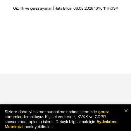
Gizlilik ve çerez ayarları
[Hata Bildir]
06.08.2026 16:16:11 #7.13#
×
Sizlere daha iyi hizmet sunabilmek adına sitemizde
çerez
konumlandırmaktayız. Kişisel verileriniz, KVKK ve GDPR
kapsamında toplanıp işlenir. Detaylı bilgi almak için
Aydınlatma
Metnimizi
inceleyebilirsiniz.