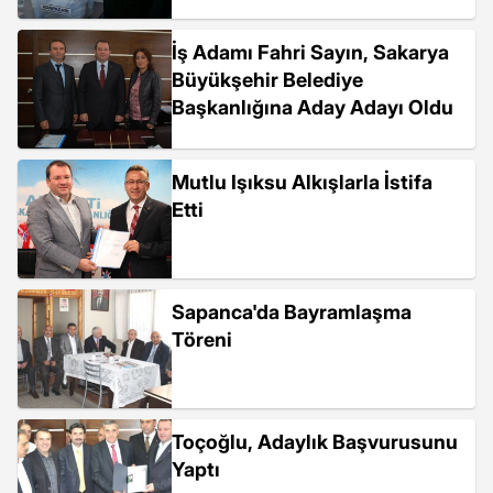
İş Adamı Fahri Sayın, Sakarya
Büyükşehir Belediye
Başkanlığına Aday Adayı Oldu
Mutlu Işıksu Alkışlarla İstifa
Etti
Sapanca'da Bayramlaşma
Töreni
Toçoğlu, Adaylık Başvurusunu
Yaptı