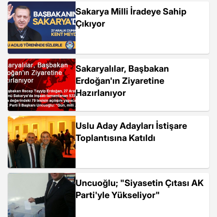
Sakarya Milli İradeye Sahip
Çıkıyor
Sakaryalılar, Başbakan
Erdoğan'ın Ziyaretine
Hazırlanıyor
Uslu Aday Adayları İstişare
Toplantısına Katıldı
Uncuoğlu; "Siyasetin Çıtası AK
Parti'yle Yükseliyor"