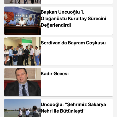
Başkan Uncuoğlu 1.
Olağanüstü Kurultay Sürecini
Değerlendirdi
Serdivan'da Bayram Coşkusu
Kadir Gecesi
Uncuoğlu: "Şehrimiz Sakarya
Nehri ile Bütünleşti"