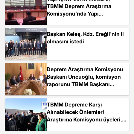
TBMM Deprem Araştırma
Komisyonu'nda Yapı
Denetimdeki Usulsüzlüğü
Anlattı.
Başkan Keleş, Kdz. Ereğli'nin il
olmasını istedi
Deprem Araştırma Komisyonu
Başkanı Uncuoğlu, komisyon
raporunu TBMM Başkanı
Şentop'a sundu
TBMM Depreme Karşı
Alınabilecek Önlemleri
Araştırma Komisyonu üyeleri,
incelemelerini tamamladı