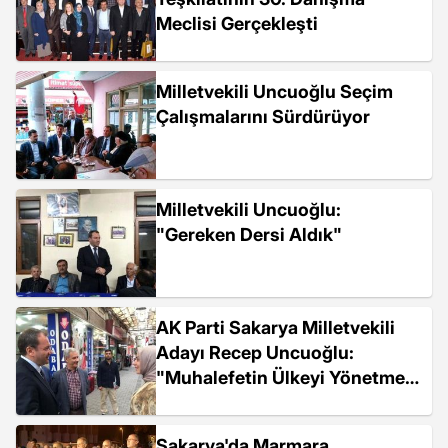
Meclisi Gerçekleşti
Milletvekili Uncuoğlu Seçim
Çalışmalarını Sürdürüyor
Milletvekili Uncuoğlu:
"Gereken Dersi Aldık"
AK Parti Sakarya Milletvekili
Adayı Recep Uncuoğlu:
"Muhalefetin Ülkeyi Yönetme
Gibi Bir Derdi Yok"
Sakarya'da Marmara