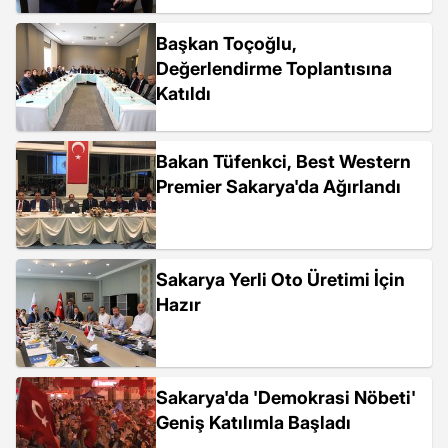
Başkan Toçoğlu,
Değerlendirme Toplantısına
Katıldı
Bakan Tüfenkci, Best Western
Premier Sakarya'da Ağırlandı
Sakarya Yerli Oto Üretimi İçin
Hazır
Sakarya'da 'Demokrasi Nöbeti'
Geniş Katılımla Başladı