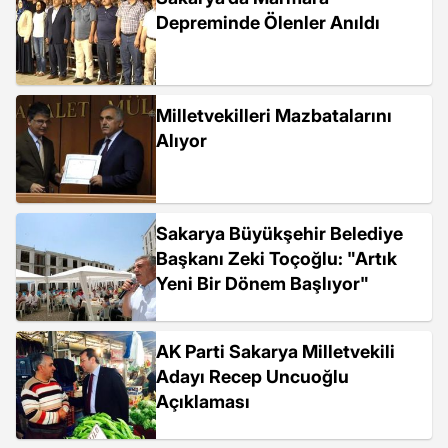
Depreminde Ölenler Anıldı
Milletvekilleri Mazbatalarını
Alıyor
Sakarya Büyükşehir Belediye
Başkanı Zeki Toçoğlu: "Artık
Yeni Bir Dönem Başlıyor"
AK Parti Sakarya Milletvekili
Adayı Recep Uncuoğlu
Açıklaması