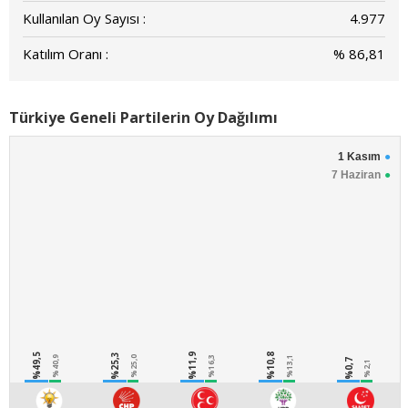
Kullanılan Oy Sayısı :
4.977
Katılım Oranı :
% 86,81
Türkiye Geneli Partilerin Oy Dağılımı
1 Kasım
7 Haziran
%49,5
%25,3
%11,9
%10,8
%40,9
%25,0
%16,3
%13,1
%0,7
%2,1