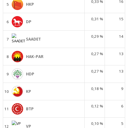
0,33 %
16
5
HKP
0,31 %
15
6
DP
0,29 %
14
7
SAADET
0,27 %
13
8
HAK-PAR
0,27 %
13
9
HDP
0,18 %
9
10
KP
0,12 %
6
11
BTP
0,10 %
5
12
VP