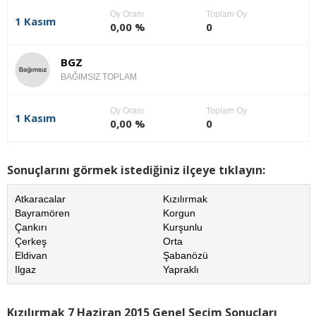
Oy Oranı
Toplam Oy
1 Kasım
0,00 %
0
BGZ
BAĞIMSIZ TOPLAM
Oy Oranı
Toplam Oy
1 Kasım
0,00 %
0
Sonuçlarını görmek istediğiniz ilçeye tıklayın:
Atkaracalar
Kızılırmak
Bayramören
Korgun
Çankırı
Kurşunlu
Çerkeş
Orta
Eldivan
Şabanözü
Ilgaz
Yapraklı
Kızılırmak 7 Haziran 2015 Genel Seçim Sonuçları