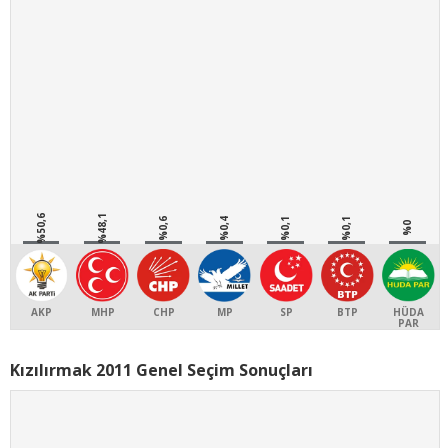
%50,6
%48,1
%0,6
%0,4
%0,1
%0,1
%0
AKP
MHP
CHP
MP
SP
BTP
HÜDA
PAR
Kızılırmak 2011 Genel Seçim Sonuçları