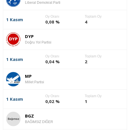
Liberal Demokrat Parti
Oy Oranı
Toplam Oy
1 Kasım
0,08 %
4
DYP
Doğru Yol Partisi
Oy Oranı
Toplam Oy
1 Kasım
0,04 %
2
MP
Millet Partisi
Oy Oranı
Toplam Oy
1 Kasım
0,02 %
1
BGZ
BAĞIMSIZ DİĞER