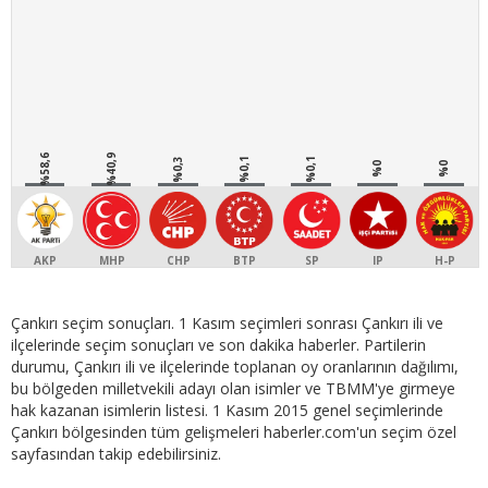
%58,6
%40,9
%0,3
%0,1
%0,1
%0
%0
AKP
MHP
CHP
BTP
SP
IP
H-P
Çankırı seçim sonuçları. 1 Kasım seçimleri sonrası Çankırı ili ve
ilçelerinde seçim sonuçları ve son dakika haberler. Partilerin
durumu, Çankırı ili ve ilçelerinde toplanan oy oranlarının dağılımı,
bu bölgeden milletvekili adayı olan isimler ve TBMM'ye girmeye
hak kazanan isimlerin listesi. 1 Kasım 2015 genel seçimlerinde
Çankırı bölgesinden tüm gelişmeleri haberler.com'un seçim özel
sayfasından takip edebilirsiniz.