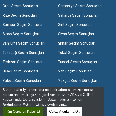
Ordu Seçim Sonuçları
Osmaniye Seçim Sonuçları
Rize Seçim Sonuçları
Sakarya Seçim Sonuçları
Samsun Seçim Sonuçları
Siirt Seçim Sonuçları
Sinop Seçim Sonuçları
Sivas Seçim Sonuçları
Şanlıurfa Seçim Sonuçları
Şırnak Seçim Sonuçları
Tekirdağ Seçim Sonuçları
Tokat Seçim Sonuçları
Trabzon Seçim Sonuçları
Tunceli Seçim Sonuçları
Uşak Seçim Sonuçları
Van Seçim Sonuçları
Yalova Seçim Sonuçları
Yozgat Seçim Sonuçları
Zonguldak Seçim Sonuçları
Sizlere daha iyi hizmet sunabilmek adına sitemizde
çerez
konumlandırmaktayız. Kişisel verileriniz, KVKK ve GDPR
kapsamında toplanıp işlenir. Detaylı bilgi almak için
[Hata Bildir] - 05:22:04 - 12
Aydınlatma Metnimizi
inceleyebilirsiniz.
[Kullanım Şartları]
Tüm Çerezleri Kabul Et
Çerez Ayarlarına Git