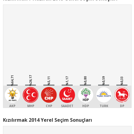
%64,71
%26,17
%5,11
%1,17
%0,80
%0,59
%0,33
AKP
MHP
CHP
SAADET
HDP
TURK
DP
Kızılırmak 2014 Yerel Seçim Sonuçları