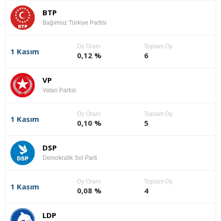
BTP
Bağımsız Türkiye Partisi
Oy Oranı
Toplam Oy
1 Kasım
0,12 %
6
VP
Vatan Partisi
Oy Oranı
Toplam Oy
1 Kasım
0,10 %
5
DSP
Demokratik Sol Parti
Oy Oranı
Toplam Oy
1 Kasım
0,08 %
4
LDP