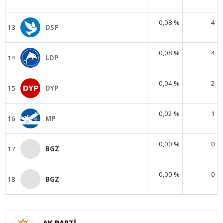
0,08 %
4
13
DSP
0,08 %
4
14
LDP
0,04 %
2
15
DYP
0,02 %
1
16
MP
0,00 %
0
17
BGZ
0,00 %
0
18
BGZ
AK PARTİ