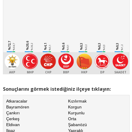
%72,7
%20,6
%4,1
%0,6
%0,3
%0,3
%0,3
%64,7
%26,2
%5,1
%0,1
%0,2
%0,3
%1,2
AKP
MHP
CHP
BBP
HKP
DP
SAADET
Sonuçlarını görmek istediğiniz ilçeye tıklayın:
Atkaracalar
Kızılırmak
Bayramören
Korgun
Çankırı
Kurşunlu
Çerkeş
Orta
Eldivan
Şabanözü
Ilgaz
Yapraklı