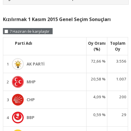
Kızılırmak 1 Kasım 2015 Genel Seçim Sonuçları
7 Haziran ile karşılaştır
Parti Adı
Oy Oranı
Toplam
(%)
Oy
72,66 %
3.556
1
AK PARTİ
20,58 %
1.007
2
MHP
4,09 %
200
3
CHP
0,59 %
29
4
BBP