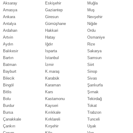
Aksaray
Eskişehir
Muğla
Amasya
Gaziantep
Muş
Ankara
Giresun
Nevşehir
Antalya
Gümüşhane
Niğde
Ardahan
Hakkari
Ordu
Artvin
Hatay
Osmaniye
Aydın
Iğdır
Rize
Balıkesir
Isparta
Sakarya
Bartın
İstanbul
Samsun
Batman
İzmir
Siirt
Bayburt
K.maraş
Sinop
Bilecik
Karabük
Sivas
Bingöl
Karaman
Şanlıurfa
Bitlis
Kars
Şırnak
Bolu
Kastamonu
Tekirdağ
Burdur
Kayseri
Tokat
Bursa
Kırıkkale
Trabzon
Çanakkale
Kırklareli
Tunceli
Çankırı
Kırşehir
Uşak
Çorum
Kilis
Van