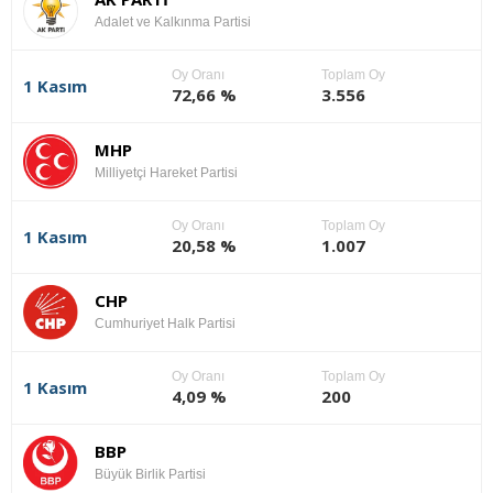
Adalet ve Kalkınma Partisi
Oy Oranı
Toplam Oy
1 Kasım
72,66 %
3.556
MHP
Milliyetçi Hareket Partisi
Oy Oranı
Toplam Oy
1 Kasım
20,58 %
1.007
CHP
Cumhuriyet Halk Partisi
Oy Oranı
Toplam Oy
1 Kasım
4,09 %
200
BBP
Büyük Birlik Partisi