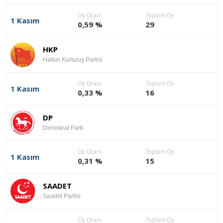
Oy Oranı
Toplam Oy
1 Kasım
0,59 %
29
HKP
Halkın Kurtuluş Partisi
Oy Oranı
Toplam Oy
1 Kasım
0,33 %
16
DP
Demokrat Parti
Oy Oranı
Toplam Oy
1 Kasım
0,31 %
15
SAADET
Saadet Partisi
Oy Oranı
Toplam Oy