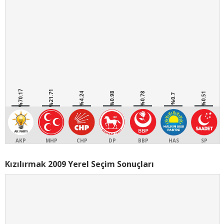
%70.17
%21.71
%4.24
%0.98
%0.78
%0.51
%0.7
AKP
MHP
CHP
DP
BBP
HAS
SP
Kızılırmak 2009 Yerel Seçim Sonuçları