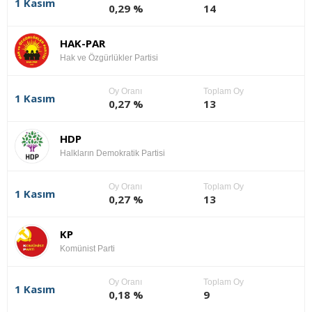
1 Kasım
0,29 %
14
HAK-PAR
Hak ve Özgürlükler Partisi
Oy Oranı
Toplam Oy
1 Kasım
0,27 %
13
HDP
Halkların Demokratik Partisi
Oy Oranı
Toplam Oy
1 Kasım
0,27 %
13
KP
Komünist Parti
Oy Oranı
Toplam Oy
1 Kasım
0,18 %
9