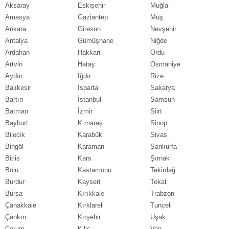
Aksaray
Eskişehir
Muğla
Amasya
Gaziantep
Muş
Ankara
Giresun
Nevşehir
Antalya
Gümüşhane
Niğde
Ardahan
Hakkari
Ordu
Artvin
Hatay
Osmaniye
Aydın
Iğdır
Rize
Balıkesir
Isparta
Sakarya
Bartın
İstanbul
Samsun
Batman
İzmir
Siirt
Bayburt
K.maraş
Sinop
Bilecik
Karabük
Sivas
Bingöl
Karaman
Şanlıurfa
Bitlis
Kars
Şırnak
Bolu
Kastamonu
Tekirdağ
Burdur
Kayseri
Tokat
Bursa
Kırıkkale
Trabzon
Çanakkale
Kırklareli
Tunceli
Çankırı
Kırşehir
Uşak
Çorum
Kilis
Van