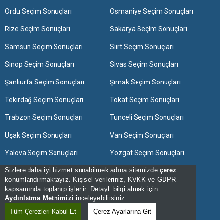
Ordu Seçim Sonuçları
Osmaniye Seçim Sonuçları
Rize Seçim Sonuçları
Sakarya Seçim Sonuçları
Samsun Seçim Sonuçları
Siirt Seçim Sonuçları
Sinop Seçim Sonuçları
Sivas Seçim Sonuçları
Şanlıurfa Seçim Sonuçları
Şırnak Seçim Sonuçları
Tekirdağ Seçim Sonuçları
Tokat Seçim Sonuçları
Trabzon Seçim Sonuçları
Tunceli Seçim Sonuçları
Uşak Seçim Sonuçları
Van Seçim Sonuçları
Yalova Seçim Sonuçları
Yozgat Seçim Sonuçları
Zonguldak Seçim Sonuçları
Sizlere daha iyi hizmet sunabilmek adına sitemizde
çerez
konumlandırmaktayız. Kişisel verileriniz, KVKK ve GDPR
kapsamında toplanıp işlenir. Detaylı bilgi almak için
[Hata Bildir] - 02:29:07 - 13
Aydınlatma Metnimizi
inceleyebilirsiniz.
[Kullanım Şartları]
Tüm Çerezleri Kabul Et
Çerez Ayarlarına Git