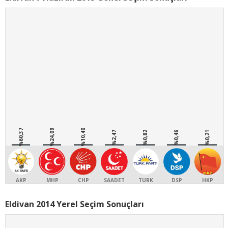
%60,37
%24,09
%10,40
%2,47
%0,82
%0,46
%0,21
AKP
MHP
CHP
SAADET
TURK
DSP
HKP
Eldivan 2014 Yerel Seçim Sonuçları