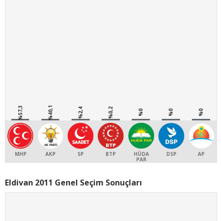
%57,3
%40,1
%2,4
%0,2
%0
%0
%0
MHP
AKP
SP
BTP
HÜDA
DSP
AP
PAR
Eldivan 2011 Genel Seçim Sonuçları