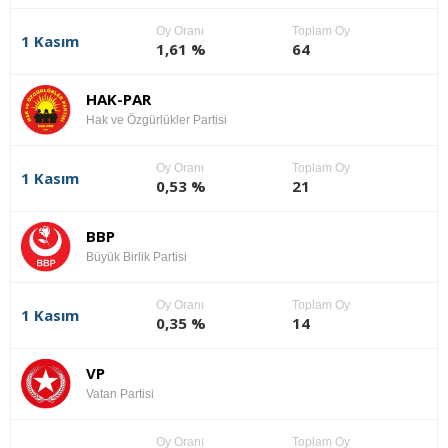
Oy Oranı
Toplam Oy
1 Kasım
1,61 %
64
HAK-PAR
Hak ve Özgürlükler Partisi
Oy Oranı
Toplam Oy
1 Kasım
0,53 %
21
BBP
Büyük Birlik Partisi
Oy Oranı
Toplam Oy
1 Kasım
0,35 %
14
VP
Vatan Partisi
Oy Oranı
Toplam Oy