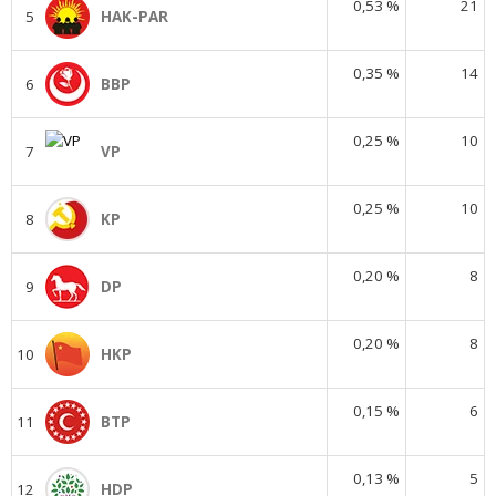
0,53 %
21
5
HAK-PAR
0,35 %
14
6
BBP
0,25 %
10
7
VP
0,25 %
10
8
KP
0,20 %
8
9
DP
0,20 %
8
10
HKP
0,15 %
6
11
BTP
0,13 %
5
12
HDP