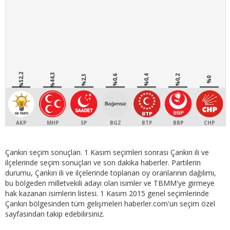
%52,2
%44,3
%2,3
%0,6
%0,4
%0,2
%0
AKP
MHP
SP
BGZ
BTP
BBP
CHP
Çankırı seçim sonuçları. 1 Kasım seçimleri sonrası Çankırı ili ve
ilçelerinde seçim sonuçları ve son dakika haberler. Partilerin
durumu, Çankırı ili ve ilçelerinde toplanan oy oranlarının dağılımı,
bu bölgeden milletvekili adayı olan isimler ve TBMM'ye girmeye
hak kazanan isimlerin listesi. 1 Kasım 2015 genel seçimlerinde
Çankırı bölgesinden tüm gelişmeleri haberler.com'un seçim özel
sayfasından takip edebilirsiniz.