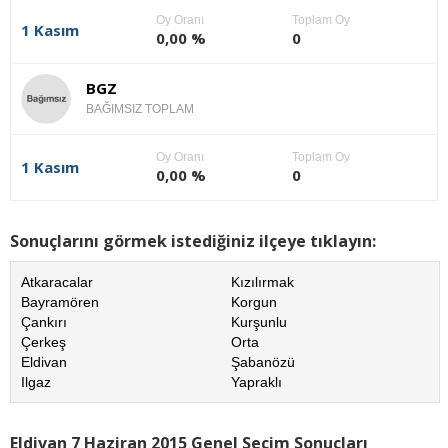
Oy Oranı
Toplam Oy
1 Kasım
0,00 %
0
BGZ
BAĞIMSIZ TOPLAM
Oy Oranı
Toplam Oy
1 Kasım
0,00 %
0
Sonuçlarını görmek istediğiniz ilçeye tıklayın:
Atkaracalar
Kızılırmak
Bayramören
Korgun
Çankırı
Kurşunlu
Çerkeş
Orta
Eldivan
Şabanözü
Ilgaz
Yapraklı
Eldivan 7 Haziran 2015 Genel Seçim Sonuçları