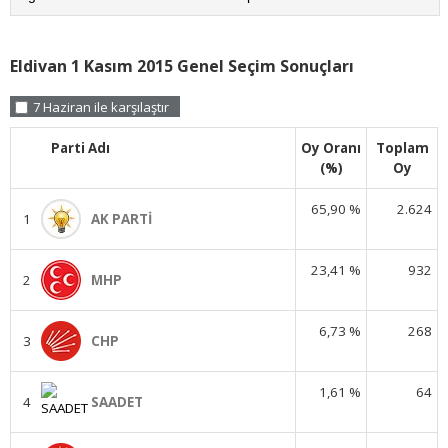
Eldivan 1 Kasım 2015 Genel Seçim Sonuçları
7 Haziran ile karşılaştır
Parti Adı
Oy Oranı
Toplam
(%)
Oy
65,90 %
2.624
1
AK PARTİ
23,41 %
932
2
MHP
6,73 %
268
3
CHP
1,61 %
64
4
SAADET