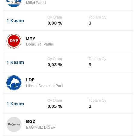
Millet Partisi
Oy Oranı
Toplam Oy
1 Kasım
0,08 %
3
DYP
Doğru Yol Partisi
Oy Oranı
Toplam Oy
1 Kasım
0,08 %
3
LDP
Liberal Demokrat Parti
Oy Oranı
Toplam Oy
1 Kasım
0,05 %
2
BGZ
BAĞIMSIZ DİĞER