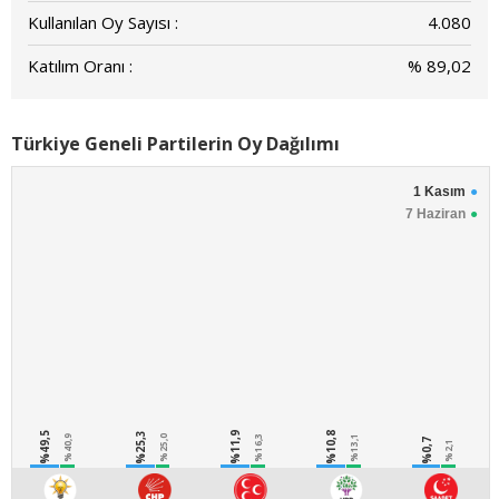
Kullanılan Oy Sayısı :
4.080
Katılım Oranı :
% 89,02
Türkiye Geneli Partilerin Oy Dağılımı
1 Kasım
7 Haziran
%49,5
%25,3
%11,9
%10,8
%40,9
%25,0
%16,3
%13,1
%0,7
%2,1