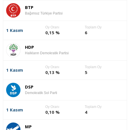
BTP
Bağımsız Türkiye Partisi
Oy Oranı
Toplam Oy
1 Kasım
0,15 %
6
HDP
Halkların Demokratik Partisi
Oy Oranı
Toplam Oy
1 Kasım
0,13 %
5
DSP
Demokratik Sol Parti
Oy Oranı
Toplam Oy
1 Kasım
0,10 %
4
MP