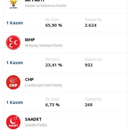
Adalet ve Kalkınma Partisi
Oy Oranı
Toplam Oy
1 Kasım
65,90 %
2.624
MHP
Milliyetçi Hareket Partisi
Oy Oranı
Toplam Oy
1 Kasım
23,41 %
932
CHP
Cumhuriyet Halk Partisi
Oy Oranı
Toplam Oy
1 Kasım
6,73 %
268
SAADET
Saadet Partisi