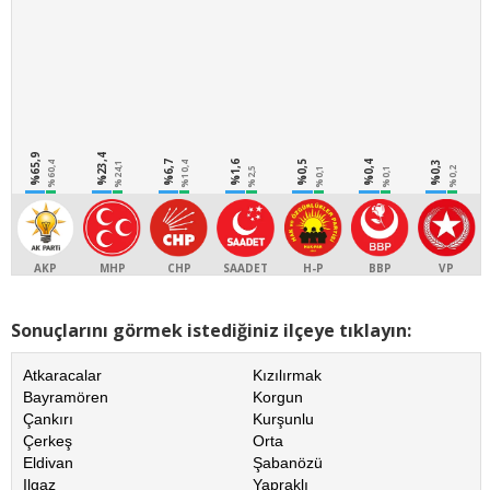
%65,9
%23,4
%6,7
%1,6
%0,5
%0,4
%0,3
%60,4
%24,1
%10,4
%2,5
%0,1
%0,1
%0,2
AKP
MHP
CHP
SAADET
H-P
BBP
VP
Sonuçlarını görmek istediğiniz ilçeye tıklayın:
Atkaracalar
Kızılırmak
Bayramören
Korgun
Çankırı
Kurşunlu
Çerkeş
Orta
Eldivan
Şabanözü
Ilgaz
Yapraklı