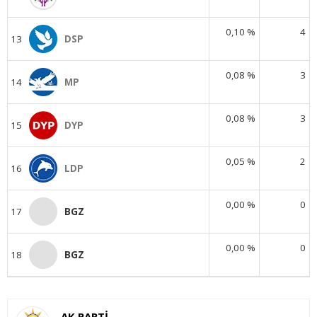
0,10 %
4
13
DSP
0,08 %
3
14
MP
0,08 %
3
15
DYP
0,05 %
2
16
LDP
0,00 %
0
17
BGZ
0,00 %
0
18
BGZ
AK PARTİ