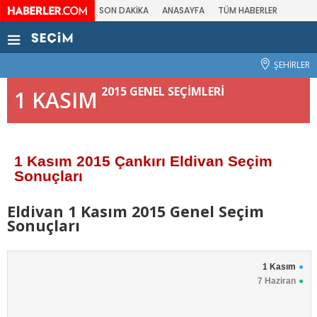
SON DAKİKA
ANASAYFA
TÜM HABERLER
ŞEHİRLER
2015 GENEL SEÇİMLERİ
1 KASIM
1 Kasım 2015 Çankırı Eldivan Seçim
Sonuçları
Eldivan 1 Kasım 2015 Genel Seçim
Sonuçları
1 Kasım
7 Haziran