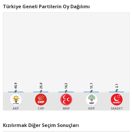
Türkiye Geneli Partilerin Oy Dağılımı
% 40,9
% 25,0
% 16,3
% 13,1
% 2,1
AKP
CHP
MHP
HDP
SAADET
Kızılırmak Diğer Seçim Sonuçları