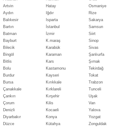
Artvin
Hatay
Osmaniye
Aydın
Iğdır
Rize
Balıkesir
Isparta
Sakarya
Bartın
İstanbul
Samsun
Batman
İzmir
Siirt
Bayburt
K.maraş
Sinop
Bilecik
Karabük
Sivas
Bingöl
Karaman
Şanlıurfa
Bitlis
Kars
Şırnak
Bolu
Kastamonu
Tekirdağ
Burdur
Kayseri
Tokat
Bursa
Kırıkkale
Trabzon
Çanakkale
Kırklareli
Tunceli
Çankırı
Kırşehir
Uşak
Çorum
Kilis
Van
Denizli
Kocaeli
Yalova
Diyarbakır
Konya
Yozgat
Düzce
Kütahya
Zonguldak