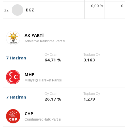
0,00 %
0
22
BGZ
AK PARTİ
Adalet ve Kalkınma Partisi
Oy Oranı
Toplam Oy
7 Haziran
64,71 %
3.163
MHP
Milliyetçi Hareket Partisi
Oy Oranı
Toplam Oy
7 Haziran
26,17 %
1.279
CHP
Cumhuriyet Halk Partisi