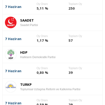
Oy Oranı
Toplam Oy
7 Haziran
5,11 %
250
SAADET
Saadet Partisi
Oy Oranı
Toplam Oy
7 Haziran
1,17 %
57
HDP
Halkların Demokratik Partisi
Oy Oranı
Toplam Oy
7 Haziran
0,80 %
39
TURKP
Toplumsal Uzlaşma Reform ve Kalkınma Partisi
Oy Oranı
Toplam Oy
7 Haziran
0,59 %
29