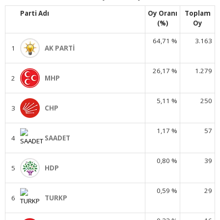
Parti Adı
Oy Oranı
Toplam
(%)
Oy
64,71 %
3.163
1
AK PARTİ
26,17 %
1.279
2
MHP
5,11 %
250
3
CHP
1,17 %
57
4
SAADET
0,80 %
39
5
HDP
0,59 %
29
6
TURKP