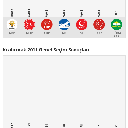
%50,6
%48,1
%0,6
%0,4
%0,1
%0,1
%0
AKP
MHP
CHP
MP
SP
BTP
HÜDA
PAR
Kızılırmak 2011 Genel Seçim Sonuçları