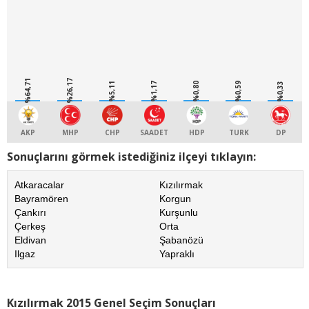
%64,71
%26,17
%5,11
%1,17
%0,80
%0,59
%0,33
AKP
MHP
CHP
SAADET
HDP
TURK
DP
Sonuçlarını görmek istediğiniz ilçeyi tıklayın:
Atkaracalar
Kızılırmak
Bayramören
Korgun
Çankırı
Kurşunlu
Çerkeş
Orta
Eldivan
Şabanözü
Ilgaz
Yapraklı
Kızılırmak 2015 Genel Seçim Sonuçları