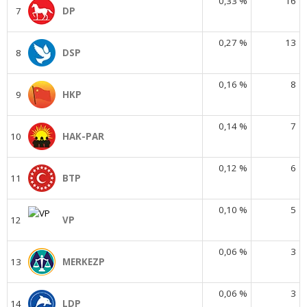
0,33 %
16
7
DP
0,27 %
13
8
DSP
0,16 %
8
9
HKP
0,14 %
7
10
HAK-PAR
0,12 %
6
11
BTP
0,10 %
5
12
VP
0,06 %
3
13
MERKEZP
0,06 %
3
14
LDP