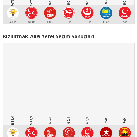
%70.17
%21.71
%4.24
%0.98
%0.78
%0.51
%0.7
AKP
MHP
CHP
DP
BBP
HAS
SP
Kızılırmak 2009 Yerel Seçim Sonuçları
%58,6
%40,9
%0,3
%0,1
%0,1
%0
%0