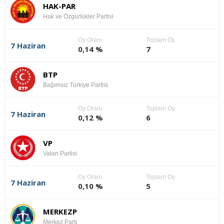
HAK-PAR
Hak ve Özgürlükler Partisi
Oy Oranı
Toplam Oy
7 Haziran
0,14 %
7
BTP
Bağımsız Türkiye Partisi
Oy Oranı
Toplam Oy
7 Haziran
0,12 %
6
VP
Vatan Partisi
Oy Oranı
Toplam Oy
7 Haziran
0,10 %
5
MERKEZP
Merkez Parti