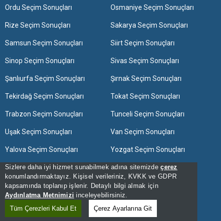
Ordu Seçim Sonuçları
Osmaniye Seçim Sonuçları
Rize Seçim Sonuçları
Sakarya Seçim Sonuçları
Samsun Seçim Sonuçları
Siirt Seçim Sonuçları
Sinop Seçim Sonuçları
Sivas Seçim Sonuçları
Şanlıurfa Seçim Sonuçları
Şırnak Seçim Sonuçları
Tekirdağ Seçim Sonuçları
Tokat Seçim Sonuçları
Trabzon Seçim Sonuçları
Tunceli Seçim Sonuçları
Uşak Seçim Sonuçları
Van Seçim Sonuçları
Yalova Seçim Sonuçları
Yozgat Seçim Sonuçları
Sizlere daha iyi hizmet sunabilmek adına sitemizde
Zonguldak Seçim Sonuçları
çerez
konumlandırmaktayız. Kişisel verileriniz, KVKK ve GDPR
kapsamında toplanıp işlenir. Detaylı bilgi almak için
[Hata Bildir] - 15:10:08 - 12
Aydınlatma Metnimizi
inceleyebilirsiniz.
[Kullanım Şartları]
Tüm Çerezleri Kabul Et
Çerez Ayarlarına Git