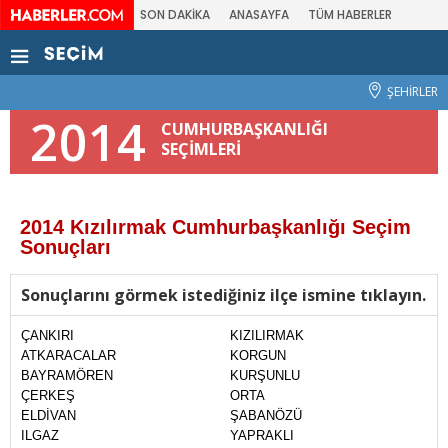
SON DAKİKA
ANASAYFA
TÜM HABERLER
ŞEHİRLER
2014
CUMHURBAŞKANLIĞI
SEÇİMLERİ
2014 Kızılırmak Cumhurbaşkanlığı Seçim
Sonuçları
Sonuçlarını görmek istediğiniz ilçe ismine tıklayın.
ÇANKIRI
KIZILIRMAK
ATKARACALAR
KORGUN
BAYRAMÖREN
KURŞUNLU
ÇERKEŞ
ORTA
ELDİVAN
ŞABANÖZÜ
ILGAZ
YAPRAKLI