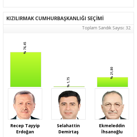
KIZILIRMAK CUMHURBAŞKANLIĞI SEÇİMİ
Toplam Sandık Sayısı: 32
% 76,45
% 21,80
% 1,75
Recep Tayyip
Selahattin
Ekmeleddin
Erdoğan
Demirtaş
İhsanoğlu