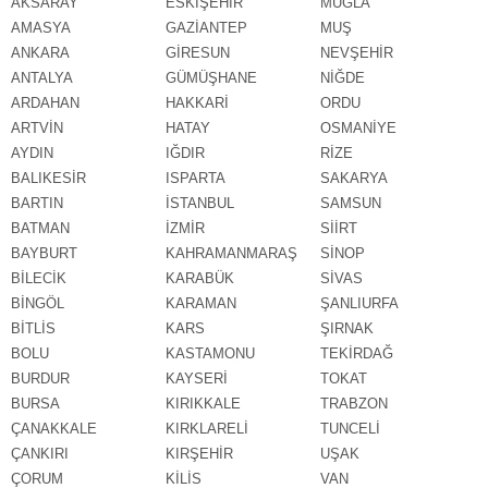
AKSARAY
ESKİŞEHİR
MUĞLA
AMASYA
GAZİANTEP
MUŞ
ANKARA
GİRESUN
NEVŞEHİR
ANTALYA
GÜMÜŞHANE
NİĞDE
ARDAHAN
HAKKARİ
ORDU
ARTVİN
HATAY
OSMANİYE
AYDIN
IĞDIR
RİZE
BALIKESİR
ISPARTA
SAKARYA
BARTIN
İSTANBUL
SAMSUN
BATMAN
İZMİR
SİİRT
BAYBURT
KAHRAMANMARAŞ
SİNOP
BİLECİK
KARABÜK
SİVAS
BİNGÖL
KARAMAN
ŞANLIURFA
BİTLİS
KARS
ŞIRNAK
BOLU
KASTAMONU
TEKİRDAĞ
BURDUR
KAYSERİ
TOKAT
BURSA
KIRIKKALE
TRABZON
ÇANAKKALE
KIRKLARELİ
TUNCELİ
ÇANKIRI
KIRŞEHİR
UŞAK
ÇORUM
KİLİS
VAN