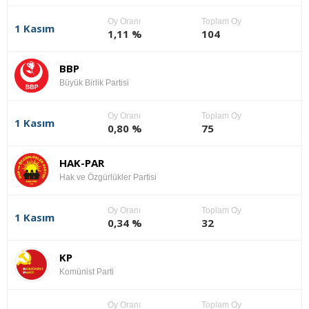
Oy Oranı
Toplam Oy
1 Kasım
1,11 %
104
BBP
Büyük Birlik Partisi
Oy Oranı
Toplam Oy
1 Kasım
0,80 %
75
HAK-PAR
Hak ve Özgürlükler Partisi
Oy Oranı
Toplam Oy
1 Kasım
0,34 %
32
KP
Komünist Parti
Oy Oranı
Toplam Oy