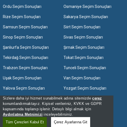
Ordu Seçim Sonuçları
Osmaniye Seçim Sonuçları
Rize Seçim Sonuçları
Sakarya Seçim Sonuçları
Samsun Seçim Sonuçları
Siirt Seçim Sonuçları
Sinop Seçim Sonuçları
Sivas Seçim Sonuçları
Şanlıurfa Seçim Sonuçları
Şırnak Seçim Sonuçları
Tekirdağ Seçim Sonuçları
Tokat Seçim Sonuçları
Trabzon Seçim Sonuçları
Tunceli Seçim Sonuçları
Uşak Seçim Sonuçları
Van Seçim Sonuçları
Yalova Seçim Sonuçları
Yozgat Seçim Sonuçları
Zonguldak Seçim Sonuçları
Sizlere daha iyi hizmet sunabilmek adına sitemizde
çerez
konumlandırmaktayız. Kişisel verileriniz, KVKK ve GDPR
kapsamında toplanıp işlenir. Detaylı bilgi almak için
[Hata Bildir] - 14:19:08 - 13
Aydınlatma Metnimizi
inceleyebilirsiniz.
[Kullanım Şartları]
Tüm Çerezleri Kabul Et
Çerez Ayarlarına Git