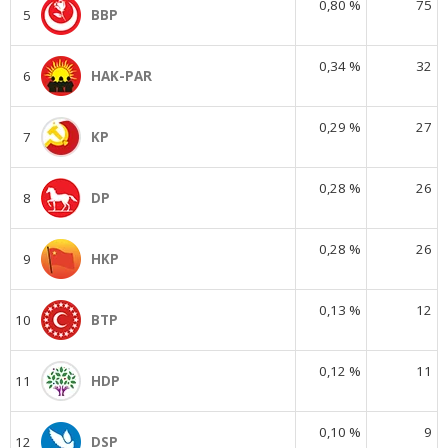
0,80 %
75
5
BBP
0,34 %
32
6
HAK-PAR
0,29 %
27
7
KP
0,28 %
26
8
DP
0,28 %
26
9
HKP
0,13 %
12
10
BTP
0,12 %
11
11
HDP
0,10 %
9
12
DSP