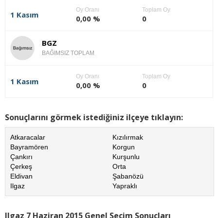
Oy Oranı
Toplam Oy
1 Kasım
0,00 %
0
BGZ
BAĞIMSIZ TOPLAM
Oy Oranı
Toplam Oy
1 Kasım
0,00 %
0
Sonuçlarını görmek istediğiniz ilçeye tıklayın:
Atkaracalar
Kızılırmak
Bayramören
Korgun
Çankırı
Kurşunlu
Çerkeş
Orta
Eldivan
Şabanözü
Ilgaz
Yapraklı
Ilgaz 7 Haziran 2015 Genel Seçim Sonuçları