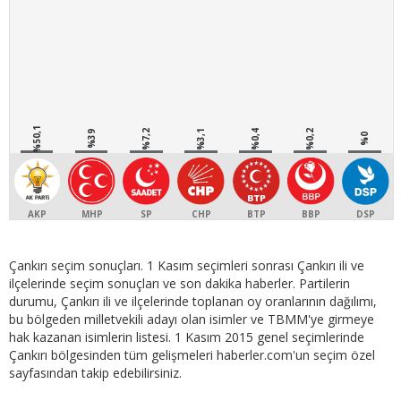
%50,1
%7,2
%3,1
%0,4
%0,2
%39
%0
AKP
MHP
SP
CHP
BTP
BBP
DSP
Çankırı seçim sonuçları. 1 Kasım seçimleri sonrası Çankırı ili ve
ilçelerinde seçim sonuçları ve son dakika haberler. Partilerin
durumu, Çankırı ili ve ilçelerinde toplanan oy oranlarının dağılımı,
bu bölgeden milletvekili adayı olan isimler ve TBMM'ye girmeye
hak kazanan isimlerin listesi. 1 Kasım 2015 genel seçimlerinde
Çankırı bölgesinden tüm gelişmeleri haberler.com'un seçim özel
sayfasından takip edebilirsiniz.