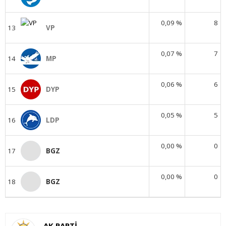
0,09 %
8
13
VP
0,07 %
7
14
MP
0,06 %
6
15
DYP
0,05 %
5
16
LDP
0,00 %
0
17
BGZ
0,00 %
0
18
BGZ
AK PARTİ