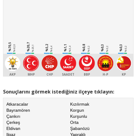
%70,5
%20,7
%5,2
%1,1
%0,8
%0,3
%0,3
%62,0
%25,1
%6,4
%3,4
%0,2
%0,2
%0,2
AKP
MHP
CHP
SAADET
BBP
H-P
KP
Sonuçlarını görmek istediğiniz ilçeye tıklayın:
Atkaracalar
Kızılırmak
Bayramören
Korgun
Çankırı
Kurşunlu
Çerkeş
Orta
Eldivan
Şabanözü
Ilgaz
Yapraklı