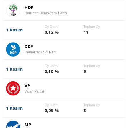
HDP
Halkların Demokratik Partisi
Oy Oranı
Toplam Oy
1 Kasım
0,12 %
11
DSP
Demokratik Sol Parti
Oy Oranı
Toplam Oy
1 Kasım
0,10 %
9
VP
Vatan Partisi
Oy Oranı
Toplam Oy
1 Kasım
0,09 %
8
MP