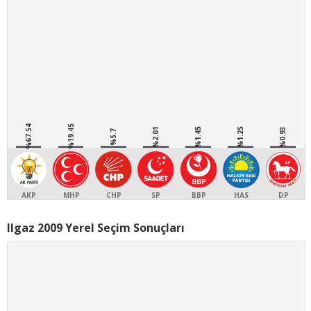
%67.54
%19.45
%2.01
%1.45
%1.25
%0.93
%5.7
AKP
MHP
CHP
SP
BBP
HAS
DP
Ilgaz 2009 Yerel Seçim Sonuçları