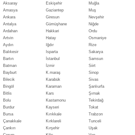
Aksaray
Eskişehir
Muğla
Amasya
Gaziantep
Muş
Ankara
Giresun
Nevşehir
Antalya
Gümüşhane
Niğde
Ardahan
Hakkari
Ordu
Artvin
Hatay
Osmaniye
Aydın
Iğdır
Rize
Balıkesir
Isparta
Sakarya
Bartın
İstanbul
Samsun
Batman
İzmir
Siirt
Bayburt
K.maraş
Sinop
Bilecik
Karabük
Sivas
Bingöl
Karaman
Şanlıurfa
Bitlis
Kars
Şırnak
Bolu
Kastamonu
Tekirdağ
Burdur
Kayseri
Tokat
Bursa
Kırıkkale
Trabzon
Çanakkale
Kırklareli
Tunceli
Çankırı
Kırşehir
Uşak
Çorum
Kilis
Van