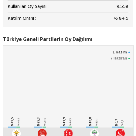
Kullanılan Oy Sayısı :
9.558
Katılım Oranı :
% 84,5
Türkiye Geneli Partilerin Oy Dağılımı
1 Kasım
7 Haziran
%49,5
%25,3
%11,9
%10,8
%40,9
%25,0
%16,3
%13,1
%0,7
%2,1