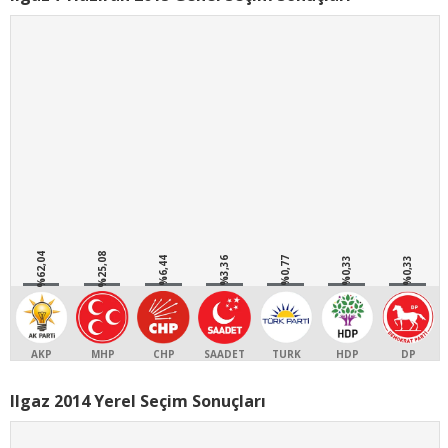
%62,04
%25,08
%6,44
%3,36
%0,77
%0,33
%0,33
AKP
MHP
CHP
SAADET
TURK
HDP
DP
Ilgaz 2014 Yerel Seçim Sonuçları