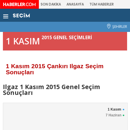
SON DAKİKA
ANASAYFA
TÜM HABERLER
ŞEHİRLER
2015 GENEL SEÇİMLERİ
1 KASIM
1 Kasım 2015 Çankırı Ilgaz Seçim
Sonuçları
Ilgaz 1 Kasım 2015 Genel Seçim
Sonuçları
1 Kasım
7 Haziran