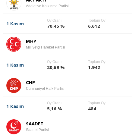
Adalet ve Kalkınma Partisi
Oy Oranı
Toplam Oy
1 Kasım
70,45 %
6.612
MHP
Milliyetçi Hareket Partisi
Oy Oranı
Toplam Oy
1 Kasım
20,69 %
1.942
CHP
Cumhuriyet Halk Partisi
Oy Oranı
Toplam Oy
1 Kasım
5,16 %
484
SAADET
Saadet Partisi