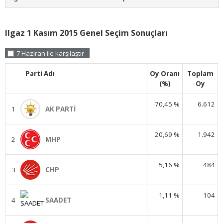
Ilgaz 1 Kasım 2015 Genel Seçim Sonuçları
7 Haziran ile karşılaştır
Parti Adı
Oy Oranı
Toplam
(%)
Oy
70,45 %
6.612
1
AK PARTİ
20,69 %
1.942
2
MHP
5,16 %
484
3
CHP
1,11 %
104
4
SAADET