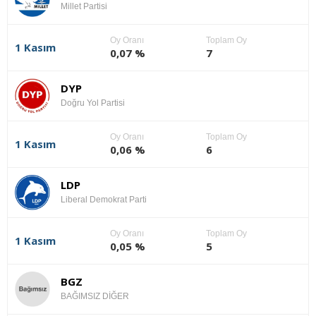
Millet Partisi
Oy Oranı
Toplam Oy
1 Kasım
0,07 %
7
DYP
Doğru Yol Partisi
Oy Oranı
Toplam Oy
1 Kasım
0,06 %
6
LDP
Liberal Demokrat Parti
Oy Oranı
Toplam Oy
1 Kasım
0,05 %
5
BGZ
BAĞIMSIZ DİĞER