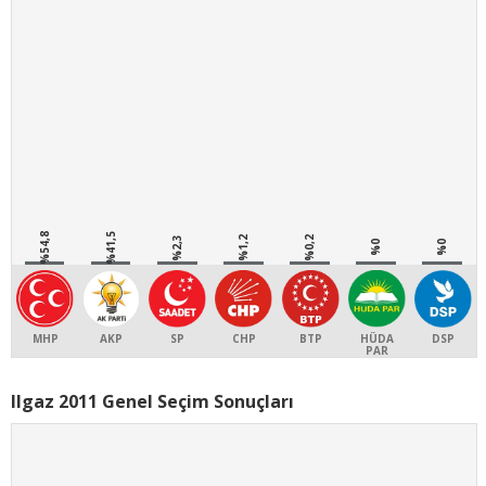
%54,8
%41,5
%2,3
%1,2
%0,2
%0
%0
MHP
AKP
SP
CHP
BTP
HÜDA
DSP
PAR
Ilgaz 2011 Genel Seçim Sonuçları