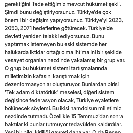
gerektiğini ifade ettiğimiz mevcut hükümet şekli.
Şimdi bunu değiştiriyorsunuz. Türkiye'de çok
önemli bir değişim yapıyorsunuz. Türkiye'yi 2023,
2053, 2071 hedeflerine götürecek. Türkiye'de
devleti yeniden telakki ediyorsunuz. Bunu
yaptırmak istemeyen bu eski sistemde her
halükarda iktidar ortağı olma ihtimalini bir şekilde
vesayet organları nezdinde yakalamış bir grup var.
O grup bu hükümet sistemi tartışmalarında
milletimizin kafasını karıştırmak için
dezenformasyonlar oluşturuyor. Bunlardan birisi
'Tek adam diktatörlük' meselesi, diğeri sistem
değişince federasyon olacak, Türkiye eyaletlere
bölünecek söylemi. Bu ikisi hamdolsun milletimiz
nezdinde tutmadı. Özellikle 15 Temmuz'dan sonra
baktılar ki bunlar tutmuyor tedavülden kaldırdılar.
Yeni bir bilgi kirliliği gayreti daha var. O da
Recep