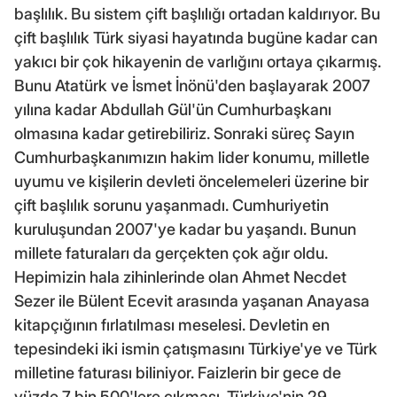
başlılık. Bu sistem çift başlılığı ortadan kaldırıyor. Bu
çift başlılık Türk siyasi hayatında bugüne kadar can
yakıcı bir çok hikayenin de varlığını ortaya çıkarmış.
Bunu Atatürk ve İsmet İnönü'den başlayarak 2007
yılına kadar Abdullah Gül'ün Cumhurbaşkanı
olmasına kadar getirebiliriz. Sonraki süreç Sayın
Cumhurbaşkanımızın hakim lider konumu, milletle
uyumu ve kişilerin devleti öncelemeleri üzerine bir
çift başlılık sorunu yaşanmadı. Cumhuriyetin
kuruluşundan 2007'ye kadar bu yaşandı. Bunun
millete faturaları da gerçekten çok ağır oldu.
Hepimizin hala zihinlerinde olan Ahmet Necdet
Sezer ile Bülent Ecevit arasında yaşanan Anayasa
kitapçığının fırlatılması meselesi. Devletin en
tepesindeki iki ismin çatışmasını Türkiye'ye ve Türk
milletine faturası biliniyor. Faizlerin bir gece de
yüzde 7 bin 500'lere çıkması. Türkiye'nin 29