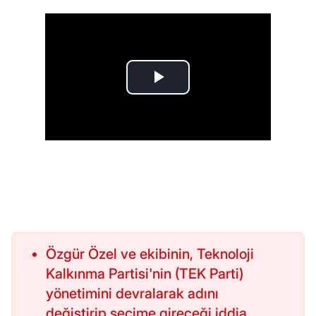
Özgür Özel ve ekibinin, Teknoloji
Kalkınma Partisi'nin (TEK Parti)
yönetimini devralarak adını
değiştirip seçime gireceği iddia