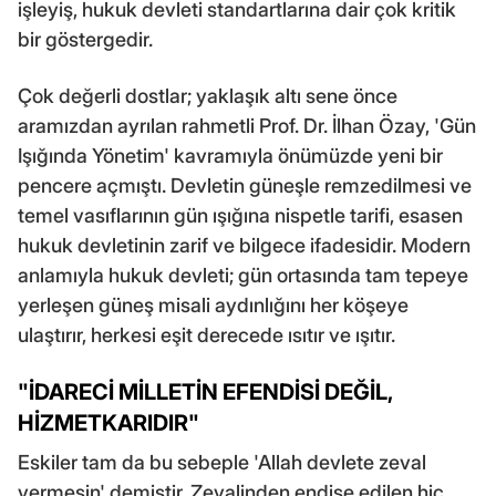
işleyiş, hukuk devleti standartlarına dair çok kritik
bir göstergedir.
Çok değerli dostlar; yaklaşık altı sene önce
aramızdan ayrılan rahmetli Prof. Dr. İlhan Özay, 'Gün
Işığında Yönetim' kavramıyla önümüzde yeni bir
pencere açmıştı. Devletin güneşle remzedilmesi ve
temel vasıflarının gün ışığına nispetle tarifi, esasen
hukuk devletinin zarif ve bilgece ifadesidir. Modern
anlamıyla hukuk devleti; gün ortasında tam tepeye
yerleşen güneş misali aydınlığını her köşeye
ulaştırır, herkesi eşit derecede ısıtır ve ışıtır.
"İDARECİ MİLLETİN EFENDİSİ DEĞİL,
HİZMETKARIDIR"
Eskiler tam da bu sebeple 'Allah devlete zeval
vermesin' demiştir. Zevalinden endişe edilen hiç