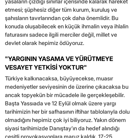
yasaların çizdiği sınırlar içerisinde kalarak hareket
etmesi; şüphesiz diğer tüm kurum, kuruluş ve
şahısların tavırlarından çok daha önemlidir. Bu
konuda oluşabilecek en küçük ihmalin veya ihlalin
faturasını sadece ilgili merciler değil, millet ve
devlet olarak hepimiz ödüyoruz.
"YARGININ YASAMA VE YÜRÜTMEYE
VESAYET YETKİSİ YOKTUR"
Türkiye kalkınacaksa, büyüyecekse, muasır
medeniyetler seviyesinin de üzerine çıkacaksa bu
ancak topyekün bir mücadele ile gerçekleşebilir.
Başta Yassıada ve 12 Eylül olmak üzere yargı
tarihimizin her bir safhasının iftihar tablolarıyla dolu
olmadığını hepimiz çok iyi biliyoruz. Yakın dönem
siyasi tarihimizde Danıştay’ın da hedef alındığı
çeşitli provokasyonlara maruz kaldık. 17-25