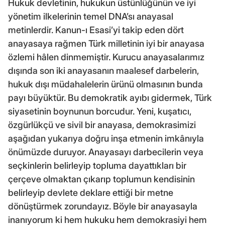
Hukuk devletinin, hukukun üstünlüğünün ve iyi
yönetim ilkelerinin temel DNA’sı anayasal
metinlerdir. Kanun-ı Esasi’yi takip eden dört
anayasaya rağmen Türk milletinin iyi bir anayasa
özlemi hâlen dinmemiştir. Kurucu anayasalarımız
dışında son iki anayasanın maalesef darbelerin,
hukuk dışı müdahalelerin ürünü olmasının bunda
payı büyüktür. Bu demokratik ayıbı gidermek, Türk
siyasetinin boynunun borcudur. Yeni, kuşatıcı,
özgürlükçü ve sivil bir anayasa, demokrasimizi
aşağıdan yukarıya doğru inşa etmenin imkânıyla
önümüzde duruyor. Anayasayı darbecilerin veya
seçkinlerin belirleyip topluma dayattıkları bir
çerçeve olmaktan çıkarıp toplumun kendisinin
belirleyip devlete deklare ettiği bir metne
dönüştürmek zorundayız. Böyle bir anayasayla
inanıyorum ki hem hukuku hem demokrasiyi hem