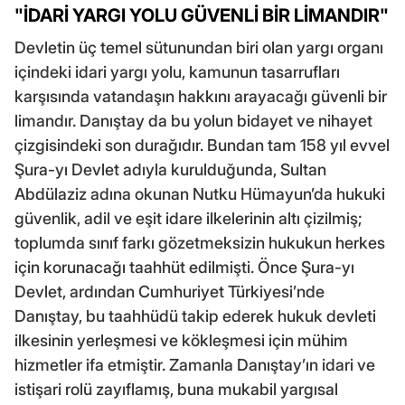
"İDARİ YARGI YOLU GÜVENLİ BİR LİMANDIR"
Devletin üç temel sütunundan biri olan yargı organı
içindeki idari yargı yolu, kamunun tasarrufları
karşısında vatandaşın hakkını arayacağı güvenli bir
limandır. Danıştay da bu yolun bidayet ve nihayet
çizgisindeki son durağıdır. Bundan tam 158 yıl evvel
Şura-yı Devlet adıyla kurulduğunda, Sultan
Abdülaziz adına okunan Nutku Hümayun’da hukuki
güvenlik, adil ve eşit idare ilkelerinin altı çizilmiş;
toplumda sınıf farkı gözetmeksizin hukukun herkes
için korunacağı taahhüt edilmişti. Önce Şura-yı
Devlet, ardından Cumhuriyet Türkiyesi’nde
Danıştay, bu taahhüdü takip ederek hukuk devleti
ilkesinin yerleşmesi ve kökleşmesi için mühim
hizmetler ifa etmiştir. Zamanla Danıştay’ın idari ve
istişari rolü zayıflamış, buna mukabil yargısal