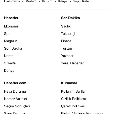
Hakkımızda
Reklam
İletişim
Künye
Yayın İlkeleri
Haberler
Son Dakika
Ekonomi
Sağlık
Spor
Teknoloji
Magazin
Finans
Son Dakika
Turizm
Kripto
Yazarlar
3.Sayfa
Yerel Haberler
Dünya
Haberler.com
Kurumsal
Hava Durumu
Kullanım Şartları
Namaz Vakitleri
Gizlilik Politikası
Seçim Sonuçları
Çerez Politikası
Şans Oyunları
Kişisel Verilerin Korunması