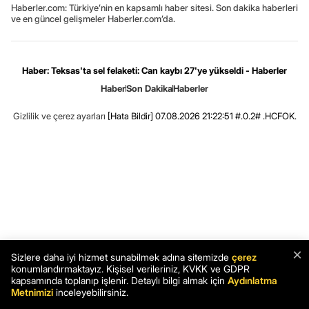
Haberler.com: Türkiye’nin en kapsamlı haber sitesi. Son dakika haberleri
ve en güncel gelişmeler Haberler.com’da.
Haber: Teksas'ta sel felaketi: Can kaybı 27'ye yükseldi - Haberler
Haber
Son Dakika
Haberler
Gizlilik ve çerez ayarları
[Hata Bildir]
07.08.2026 21:22:51 #.0.2# .HCFOK.
×
Sizlere daha iyi hizmet sunabilmek adına sitemizde
çerez
konumlandırmaktayız. Kişisel verileriniz, KVKK ve GDPR
kapsamında toplanıp işlenir. Detaylı bilgi almak için
Aydınlatma
Metnimizi
inceleyebilirsiniz.