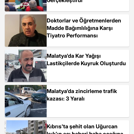
Gerçekleştirdi
Doktorlar ve Öğretmenlerden
Madde Bağımlılığına Karşı
Tiyatro Performansı
Malatya'da Kar Yağışı
Lastikçilerde Kuyruk Oluşturdu
Malatya'da zincirleme trafik
kazası: 3 Yaralı
Kıbrıs'ta şehit olan Uğurcan
Işık'ın acı haberi baba ocağına