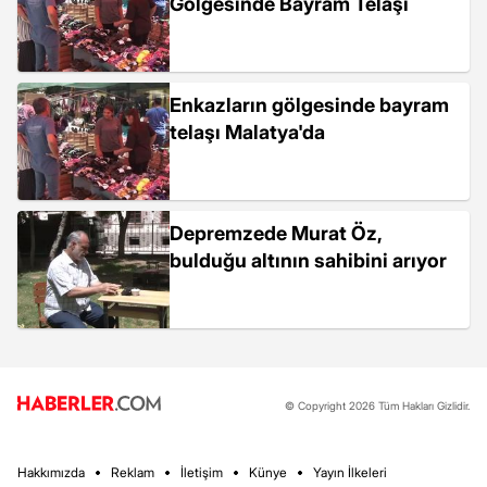
Gölgesinde Bayram Telaşı
Enkazların gölgesinde bayram
telaşı Malatya'da
Depremzede Murat Öz,
bulduğu altının sahibini arıyor
© Copyright 2026 Tüm Hakları Gizlidir.
Hakkımızda
Reklam
İletişim
Künye
Yayın İlkeleri