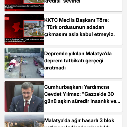
kredisi' sevinci
KKTC Meclis Başkanı Töre:
"Türk ordusunun adadan
çıkmasını asla kabul etmeyiz.
Depremle yıkılan Malatya'da
deprem tatbikatı gerçeği
aratmadı
Cumhurbaşkanı Yardımcısı
Cevdet Yılmaz: "Gazze'de 30
günü aşkın süredir insanlık ve
savaş suçu işleniyor"
Malatya'da ağır hasarlı 3 blok