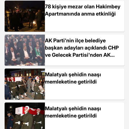
78 kişiye mezar olan Hakimbey
Apartmanında anma etkinliği
AK Parti'nin ilçe belediye
başkan adayları açıklandı CHP
ve Gelecek Partisi'nden AK
Parti'ye katılım
Malatyalı şehidin naaşı
memleketine getirildi
Malatyalı şehidin naaşı
memleketine getirildi