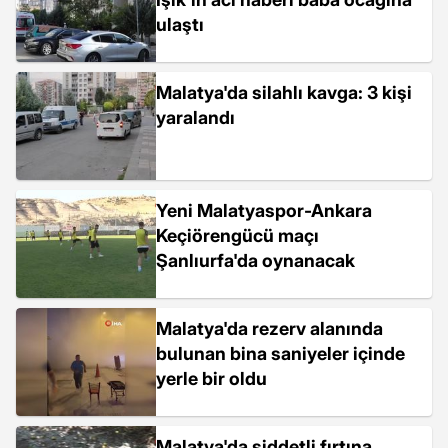
ulaştı
Malatya'da silahlı kavga: 3 kişi
yaralandı
Yeni Malatyaspor-Ankara
Keçiörengücü maçı
Şanlıurfa'da oynanacak
Malatya'da rezerv alanında
bulunan bina saniyeler içinde
yerle bir oldu
Malatya'da şiddetli fırtına