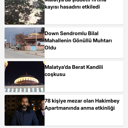
kayısı hasadını etkiledi
Down Sendromlu Bilal
Mahallenin Gönüllü Muhtarı
Oldu
Malatya'da Berat Kandili
coşkusu
78 kişiye mezar olan Hakimbey
Apartmanında anma etkinliği