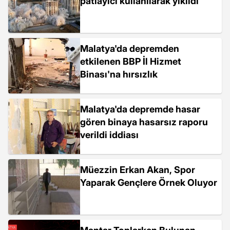
patlayıcı kullanılarak yıkıldı
Malatya'da depremden
etkilenen BBP İl Hizmet
Binası'na hırsızlık
Malatya'da depremde hasar
gören binaya hasarsız raporu
verildi iddiası
Müezzin Erkan Akan, Spor
Yaparak Gençlere Örnek Oluyor