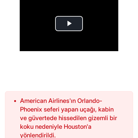
American Airlines'ın Orlando-
Phoenix seferi yapan uçağı, kabin
ve güvertede hissedilen gizemli bir
koku nedeniyle Houston'a
yönlendirildi.