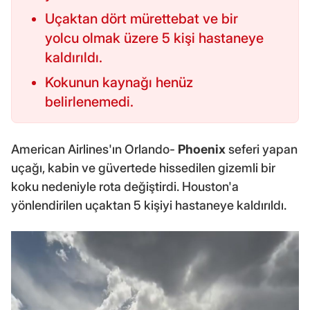
Uçaktan dört mürettebat ve bir
yolcu olmak üzere 5 kişi hastaneye
kaldırıldı.
Kokunun kaynağı henüz
belirlenemedi.
American Airlines'ın Orlando-
Phoenix
seferi yapan
uçağı, kabin ve güvertede hissedilen gizemli bir
koku nedeniyle rota değiştirdi. Houston'a
yönlendirilen uçaktan 5 kişiyi hastaneye kaldırıldı.