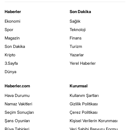
Haberler
Son Dakika
Ekonomi
Sağlık
Spor
Teknoloji
Magazin
Finans
Son Dakika
Turizm
Kripto
Yazarlar
3.Sayfa
Yerel Haberler
Dünya
Haberler.com
Kurumsal
Hava Durumu
Kullanım Şartları
Namaz Vakitleri
Gizlilik Politikası
Seçim Sonuçları
Çerez Politikası
Şans Oyunları
Kişisel Verilerin Korunması
Rüya Tabirleri
Veri Sahibi Başvuru Formu