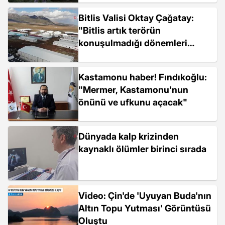
Bitlis Valisi Oktay Çağatay:
"Bitlis artık terörün
konuşulmadığı dönemleri
yaşıyor"
Kastamonu haber! Fındıkoğlu:
"Mermer, Kastamonu'nun
önünü ve ufkunu açacak"
Dünyada kalp krizinden
kaynaklı ölümler birinci sırada
Video: Çin'de 'Uyuyan Buda'nın
Altın Topu Yutması' Görüntüsü
Oluştu