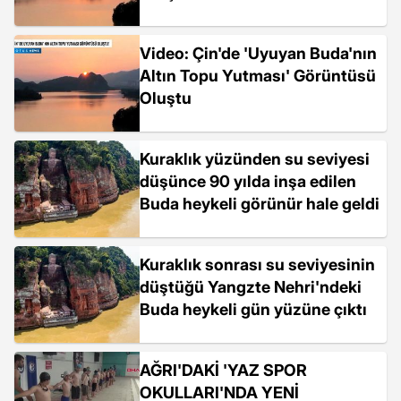
Video: Çin'de 'Uyuyan Buda'nın
Altın Topu Yutması' Görüntüsü
Oluştu
Kuraklık yüzünden su seviyesi
düşünce 90 yılda inşa edilen
Buda heykeli görünür hale geldi
Kuraklık sonrası su seviyesinin
düştüğü Yangzte Nehri'ndeki
Buda heykeli gün yüzüne çıktı
AĞRI'DAKİ 'YAZ SPOR
OKULLARI'NDA YENİ