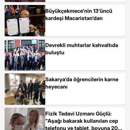
Büyükçekmece'nin 13'üncü
kardeşi Macaristan'dan
Devrekli muhtarlar kahvaltıda
buluştu
Sakarya'da öğrencilerin karne
heyecanı
Fizik Tedavi Uzmanı Güçlü:
"Aşağı bakarak kullanılan cep
telefonu ve tablet, boyuna 20