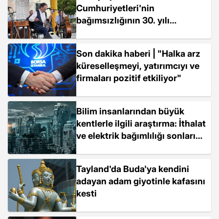
Cumhuriyetleri'nin
bağımsızlığının 30. yılı
dolayısıyla "Türk Dünyasından
Esintiler" konseri
Son dakika haberi | "Halka arz
küreselleşmeyi, yatırımcıyı ve
firmaları pozitif etkiliyor"
Bilim insanlarından büyük
kentlerle ilgili araştırma: İthalat
ve elektrik bağımlılığı sonları
olacak
Tayland'da Buda'ya kendini
adayan adam giyotinle kafasını
kesti