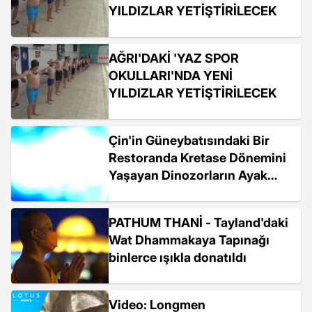
YILDIZLAR YETİŞTİRİLECEK
AĞRI'DAKİ 'YAZ SPOR
OKULLARI'NDA YENİ
YILDIZLAR YETİŞTİRİLECEK
Çin'in Güneybatısındaki Bir
Restoranda Kretase Dönemini
Yaşayan Dinozorların Ayak
İzleri Bulundu
PATHUM THANİ - Tayland'daki
Wat Dhammakaya Tapınağı
binlerce ışıkla donatıldı
Video: Longmen