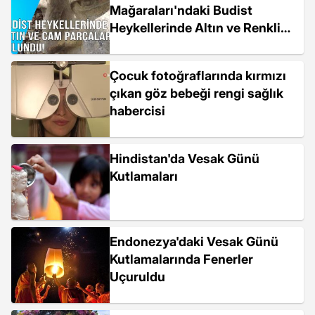
Mağaraları'ndaki Budist
Heykellerinde Altın ve Renkli
Cam Bulundu
Çocuk fotoğraflarında kırmızı
çıkan göz bebeği rengi sağlık
habercisi
Hindistan'da Vesak Günü
Kutlamaları
Endonezya'daki Vesak Günü
Kutlamalarında Fenerler
Uçuruldu