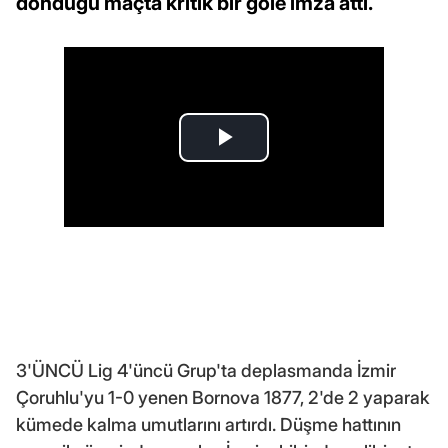
döndüğü maçta kritik bir gole imza attı.
3'ÜNCÜ Lig 4'üncü Grup'ta deplasmanda İzmir
Çoruhlu'yu 1-0 yenen Bornova 1877, 2'de 2 yaparak
kümede kalma umutlarını artırdı. Düşme hattının