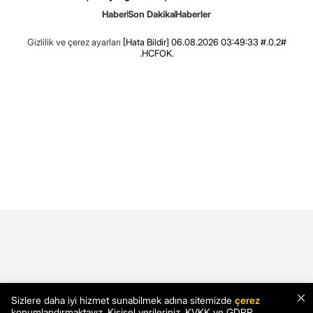
Haber
Son Dakika
Haberler
Gizlilik ve çerez ayarları
[Hata Bildir]
06.08.2026 03:49:33 #.0.2#
.HCFOK.
×
Sizlere daha iyi hizmet sunabilmek adına sitemizde
çerez
konumlandırmaktayız. Kişisel verileriniz, KVKK ve GDPR