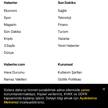
Haberler
Son Dakika
Ekonomi
Sağlık
Spor
Teknoloji
Magazin
Finans
Son Dakika
Turizm
Kripto
Yazarlar
3.Sayfa
Yerel Haberler
Dünya
Haberler.com
Kurumsal
Hava Durumu
Kullanım Şartları
Namaz Vakitleri
Gizlilik Politikası
Seçim Sonuçları
Çerez Politikası
×
Sizlere daha iyi hizmet sunabilmek adına sitemizde
çerez
Şans Oyunları
Kişisel Verilerin Korunması
konumlandırmaktayız. Kişisel verileriniz, KVKK ve GDPR
kapsamında toplanıp işlenir. Detaylı bilgi almak için
Aydınlatma
Rüya Tabirleri
Veri Sahibi Başvuru Formu
Metnimizi
inceleyebilirsiniz.
Yemek Tarifleri
Webmaster