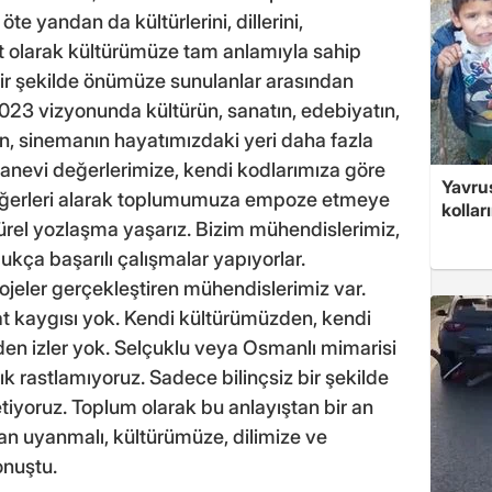
e yandan da kültürlerini, dillerini,
let olarak kültürümüze tam anlamıyla sahip
bir şekilde önümüze sunulanlar arasından
2023 vizyonunda kültürün, sanatın, edebiyatın,
nin, sinemanın hayatımızdaki yeri daha fazla
manevi değerlerimize, kendi kodlarımıza göre
Yavrus
değerleri alarak toplumumuza empoze etmeye
kolları
rel yozlaşma yaşarız. Bizim mühendislerimiz,
kça başarılı çalışmalar yapıyorlar.
ojeler gerçekleştiren mühendislerimiz var.
at kaygısı yok. Kendi kültürümüzden, kendi
en izler yok. Selçuklu veya Osmanlı mimarisi
tık rastlamıyoruz. Sadece bilinçsiz bir şekilde
ketiyoruz. Toplum olarak bu anlayıştan bir an
n uyanmalı, kültürümüze, dilimize ve
onuştu.