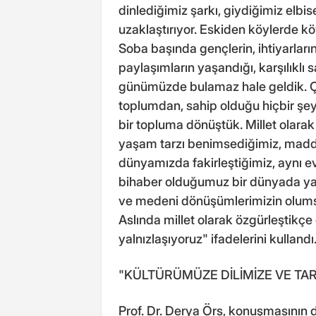
dinlediğimiz şarkı, giydiğimiz elbi
uzaklaştırıyor. Eskiden köylerde köy
Soba başında gençlerin, ihtiyarları
paylaşımların yaşandığı, karşılıklı
günümüzde bulamaz hale geldik. Ço
toplumdan, sahip olduğu hiçbir ş
bir topluma dönüştük. Millet olara
yaşam tarzı benimsediğimiz, mad
dünyamızda fakirleştiğimiz, aynı
bihaber olduğumuz bir dünyada yaş
ve medeni dönüşümlerimizin olumsu
Aslında millet olarak özgürleştik
yalnızlaşıyoruz" ifadelerini kullandı
"KÜLTÜRÜMÜZE DİLİMİZE VE TARİ
Prof. Dr. Derya Örs, konuşmasının 