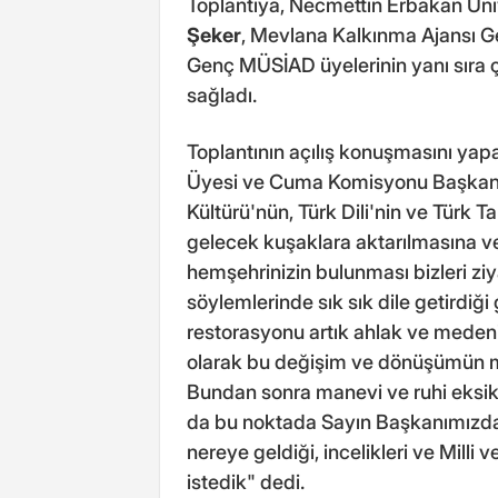
Toplantıya, Necmettin Erbakan Üniv
Şeker
, Mevlana Kalkınma Ajansı 
Genç MÜSİAD üyelerinin yanı sıra ç
sağladı.
Toplantının açılış konuşmasını y
Üyesi ve Cuma Komisyonu Başkanı
Kültürü'nün, Türk Dili'nin ve Türk Ta
gelecek kuşaklara aktarılmasına ve
hemşehrinizin bulunması bizleri z
söylemlerinde sık sık dile getirdiği 
restorasyonu artık ahlak ve medeni
olarak bu değişim ve dönüşümün m
Bundan sonra manevi ve ruhi eksikl
da bu noktada Sayın Başkanımızdan
nereye geldiği, incelikleri ve Milli v
istedik" dedi.