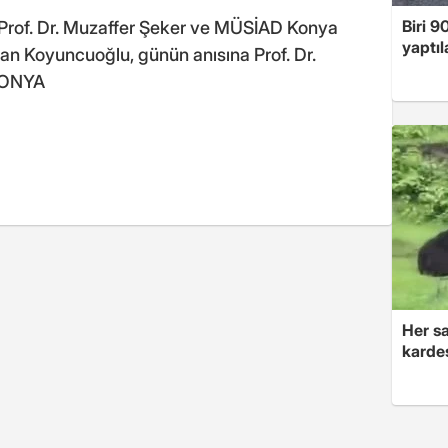
Biri 9
Prof. Dr. Muzaffer Şeker ve MÜSİAD Konya
yaptıl
n Koyuncuoğlu, günün anısına Prof. Dr.
 KONYA
Her sa
kardeş