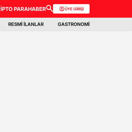
İPTO PARA
HABER
ÜYE GİRİŞİ
RESMİ İLANLAR
GASTRONOMİ