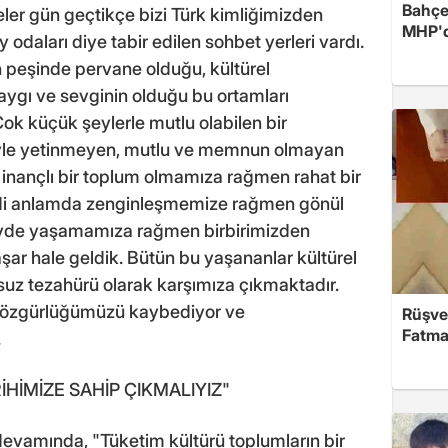
Bahçel
seler gün geçtikçe bizi Türk kimliğimizden
MHP'de
 odaları diye tabir edilen sohbet yerleri vardı.
n peşinde pervane olduğu, kültürel
 saygı ve sevginin olduğu bu ortamları
k küçük şeylerle mutlu olabilen bir
eyle yetinmeyen, mutlu ve memnun olmayan
k inançlı bir toplum olmamıza rağmen rahat bir
di anlamda zenginleşmemize rağmen gönül
 evde yaşamamıza rağmen birbirimizden
ar hale geldik. Bütün bu yaşananlar kültürel
z tezahürü olarak karşımıza çıkmaktadır.
çe özgürlüğümüzü kaybediyor ve
Rüşve
Fatma,
.
HİMİZE SAHİP ÇIKMALIYIZ"
devamında, "Tüketim kültürü toplumların bir