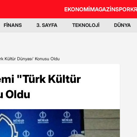
EKONOMİ
MAGAZİN
SPOR
KR
FİNANS
3. SAYFA
TEKNOLOJİ
DÜNYA
rk Kültür Dünyası' Konusu Oldu
mi "Türk Kültür
u Oldu