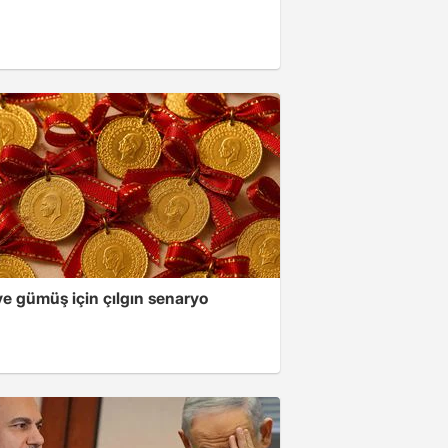
ve gümüş için çılgın senaryo