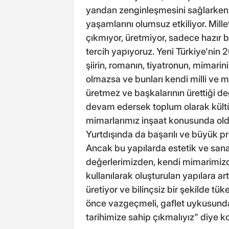
yandan zenginleşmesini sağlarken öt
yaşamlarını olumsuz etkiliyor. Mil
çıkmıyor, üretmiyor, sadece hazır 
tercih yapıyoruz. Yeni Türkiye'nin 
şiirin, romanın, tiyatronun, mimari
olmazsa ve bunları kendi milli ve 
üretmez ve başkalarının ürettiği 
devam edersek toplum olarak kültü
mimarlarımız inşaat konusunda oldu
Yurtdışında da başarılı ve büyük pr
Ancak bu yapılarda estetik ve san
değerlerimizden, kendi mimarimizd
kullanılarak oluşturulan yapılara ar
üretiyor ve bilinçsiz bir şekilde tü
önce vazgeçmeli, gaflet uykusunda
tarihimize sahip çıkmalıyız" diye k