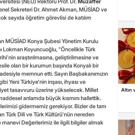
ersitesi (NEÜ) Rektörü Prof. Dr.
Muzaffer
Genel Sekreteri Dr. Ahmet Akman, MÜSİAD ve
ok sayıda öğretim görevlisi de katılım
apan MÜSİAD Konya Şubesi Yönetim Kurulu
 Lokman Koyuncuoğlu, "Öncelikle Türk
rihi'nin araştırılmasına, geliştirilmesine ve
sile olan bir kurumun başında Konyalı bir
iyadesiyle memnun etti. Sayın Başbakanımızın
gibi Yeni Türkiye'nin inşası, ihyası ve
Altın 
yet tasavvuru üzerine yükselecek. Millet
addesel anlamda büyük kısmını hallettik.
erimizi gidermemiz gerekiyor. Bizler de tam
 Türk Dili ve Türk Kültürü'nün nereden
e manevi Değerlerimiz ile ilgili bilgiler almak