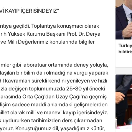
İ KAYIP İÇERİSİNDEYİZ"
ntıya geçildi. Toplantıya konuşmacı olarak
 Tarih Yüksek Kurumu Başkanı Prof. Dr. Derya
 ve Milli Değerlerimiz konularında bilgiler
Türkiy
bildir
ilimler gibi laboratuar ortamında deney yoluyla,
aşılan bir bilim dalı olmadığına vurgu yaparak
il kavramları sürekli kendini yenileyen ve hızlı
Hızla değişen toplumumuzda 25-30 yıl önceki
a arasında Orta Çağ'dan Uzay Çağı'na geçmiş
gelişim sadece maddi anlamdaki gelişmelerden
llet olarak milli ve manevi kayıp içerisindeyiz.
k uydururken tarihimizden ders çıkarmadan
iyoruz. Konuştuğumuz dil, yaşadığımız kültür,