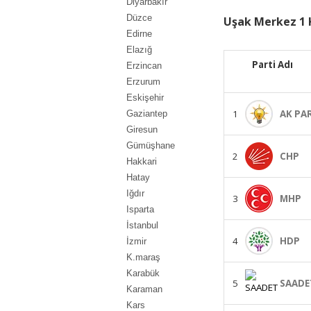
Diyarbakır
Düzce
Uşak Merkez 1 
Edirne
Elazığ
Parti Adı
Erzincan
Erzurum
Eskişehir
1
AK PA
Gaziantep
Giresun
Gümüşhane
2
CHP
Hakkari
Hatay
Iğdır
3
MHP
Isparta
İstanbul
4
HDP
İzmir
K.maraş
Karabük
5
SAADE
Karaman
Kars