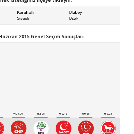
Karahallı
Ulubey
Sivaslı
Uşak
Haziran 2015 Genel Seçim Sonuçları
8
%24,76
%2,98
%2,12
%0,28
%0,23