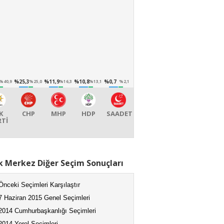
%25,3
%11,9
%10,8
%0,7
%40,9
%25,0
%16,3
%13,1
%2,1
K
CHP
MHP
HDP
SAADET
RTİ
k Merkez Diğer Seçim Sonuçları
Önceki Seçimleri Karşılaştır
7 Haziran 2015 Genel Seçimleri
2014 Cumhurbaşkanlığı Seçimleri
2014 Yerel Seçimleri