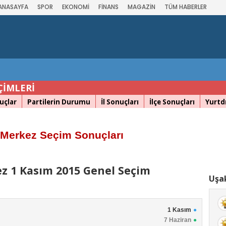
ANASAYFA
SPOR
EKONOMİ
FİNANS
MAGAZİN
TÜM HABERLER
ÇİMLERİ
uçlar
Partilerin Durumu
İl Sonuçları
İlçe Sonuçları
Yurtdı
 Merkez Seçim Sonuçları
z 1 Kasım 2015 Genel Seçim
Uşak
1 Kasım
7 Haziran