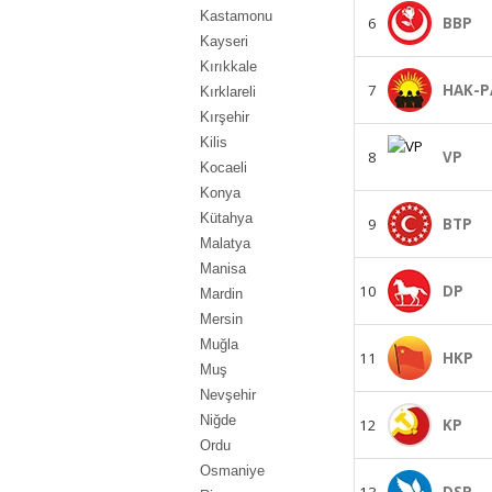
Kastamonu
6
BBP
Kayseri
Kırıkkale
7
HAK-P
Kırklareli
Kırşehir
Kilis
8
VP
Kocaeli
Konya
Kütahya
9
BTP
Malatya
Manisa
10
DP
Mardin
Mersin
Muğla
11
HKP
Muş
Nevşehir
Niğde
12
KP
Ordu
Osmaniye
13
DSP