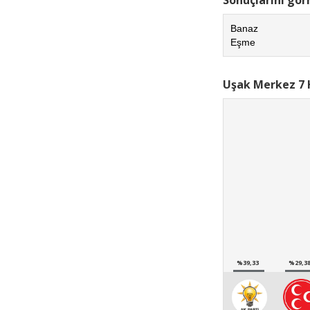
Banaz
Eşme
Uşak Merkez 7 
%39,33
%29,3