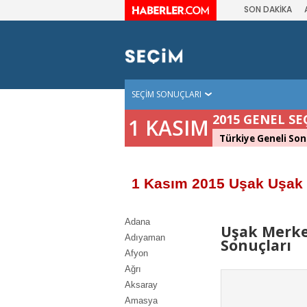
SON DAKİKA
SEÇİM SONUÇLARI
2015 GENEL SE
1 KASIM
Türkiye Geneli Son
1 Kasım 2015 Uşak Uşak
Adana
Uşak Merke
Adıyaman
Sonuçları
Afyon
Ağrı
Aksaray
Amasya