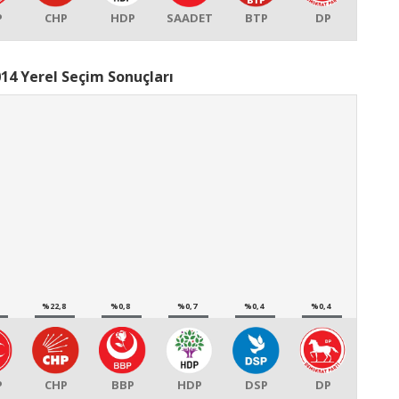
P
CHP
HDP
SAADET
BTP
DP
14 Yerel Seçim Sonuçları
%22,8
%0,8
%0,7
%0,4
%0,4
P
CHP
BBP
HDP
DSP
DP