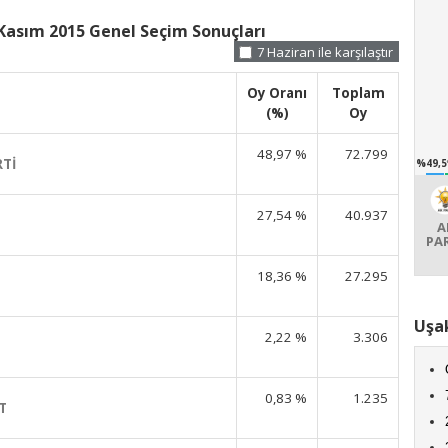
Kasım 2015 Genel Seçim Sonuçları
7 Haziran ile karşılaştır
Oy Oranı
Toplam
(%)
Oy
48,97 %
72.799
RTİ
%49,5
27,54 %
40.937
A
PA
18,36 %
27.295
Uşa
2,22 %
3.306
0,83 %
1.235
T