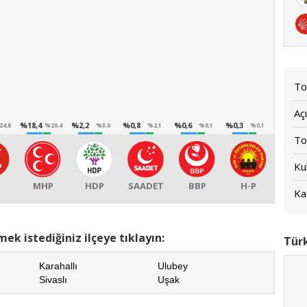
To
Açı
%18,4
%2,2
%0,8
%0,6
%0,3
24,8
%29,4
%3,0
%2,1
%0,1
%0,1
To
Kul
P
MHP
HDP
SAADET
BBP
H-P
Kat
ek istediğiniz ilçeye tıklayın:
Türk
Karahallı
Ulubey
Sivaslı
Uşak