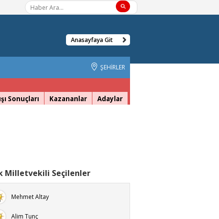
Anasayfaya Git
ŞEHİRLER
şı Sonuçları
Kazananlar
Adaylar
 Milletvekili Seçilenler
Mehmet Altay
Alim Tunç