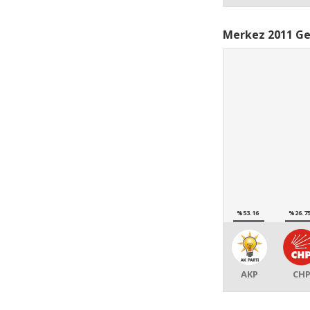
Merkez 2011 Ge
%53.16
%26.7
AKP
CH