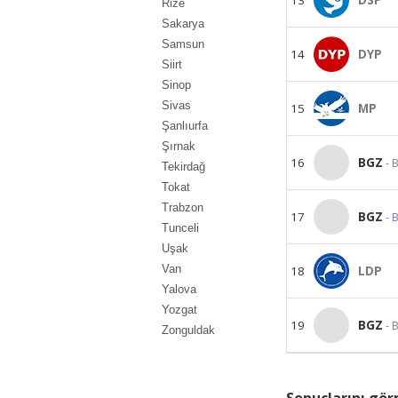
Rize
Sakarya
Samsun
14
DYP
Siirt
Sinop
Sivas
15
MP
Şanlıurfa
Şırnak
16
BGZ
- 
Tekirdağ
Tokat
Trabzon
17
BGZ
- 
Tunceli
Uşak
Van
18
LDP
Yalova
Yozgat
19
BGZ
- 
Zonguldak
Sonuçlarını görm