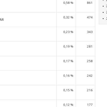
0,58 %
861
0,32 %
474
AR
0,23 %
343
0,19 %
281
0,17 %
258
0,16 %
242
0,15 %
216
0,12 %
177