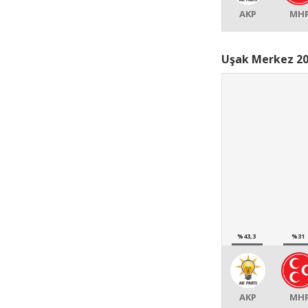
AKP
MH
Uşak Merkez 20
%43,3
%31
AKP
MH