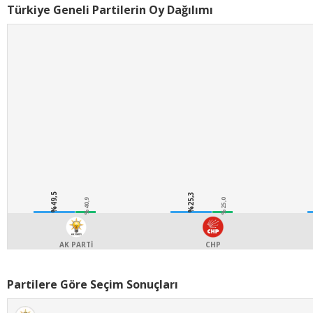
Türkiye Geneli Partilerin Oy Dağılımı
%49,5
%25,3
%40,9
%25,0
AK PARTİ
CHP
Partilere Göre Seçim Sonuçları