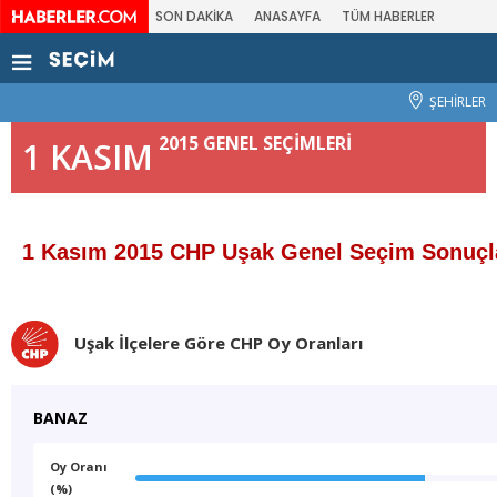
SON DAKİKA
ANASAYFA
TÜM HABERLER
ŞEHİRLER
2015 GENEL SEÇİMLERİ
1 KASIM
1 Kasım 2015 CHP Uşak Genel Seçim Sonuçl
Uşak İlçelere Göre CHP Oy Oranları
BANAZ
Oy Oranı
(%)