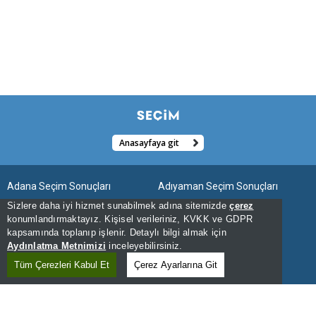
Anasayfaya git
Adana Seçim Sonuçları
Adıyaman Seçim Sonuçları
Sizlere daha iyi hizmet sunabilmek adına sitemizde
çerez
Afyonkarahisar Seçim Sonuçları
Ağrı Seçim Sonuçları
konumlandırmaktayız. Kişisel verileriniz, KVKK ve GDPR
kapsamında toplanıp işlenir. Detaylı bilgi almak için
Aksaray Seçim Sonuçları
Amasya Seçim Sonuçları
Aydınlatma Metnimizi
inceleyebilirsiniz.
Ankara Seçim Sonuçları
Antalya Seçim Sonuçları
Tüm Çerezleri Kabul Et
Çerez Ayarlarına Git
Ardahan Seçim Sonuçları
Artvin Seçim Sonuçları
Aydın Seçim Sonuçları
Balıkesir Seçim Sonuçları