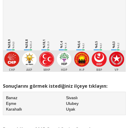
%38,9
%38,8
%18,1
%1,4
%0,6
%0,5
%0,3
%36,5
%33,4
%25,9
%1,8
%0,1
%0,1
%0,2
CHP
AKP
MHP
HDP
H-P
BBP
VP
Sonuçlarını görmek istediğiniz ilçeye tıklayın:
Banaz
Sivaslı
Eşme
Ulubey
Karahallı
Uşak