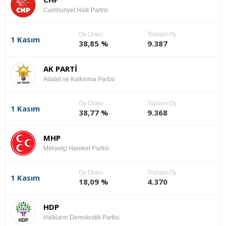
Cumhuriyet Halk Partisi
Oy Oranı
Toplam Oy
1 Kasım
38,85 %
9.387
AK PARTİ
Adalet ve Kalkınma Partisi
Oy Oranı
Toplam Oy
1 Kasım
38,77 %
9.368
MHP
Milliyetçi Hareket Partisi
Oy Oranı
Toplam Oy
1 Kasım
18,09 %
4.370
HDP
Halkların Demokratik Partisi