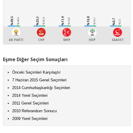
%49,5
%25,3
%11,9
%10,8
%40,9
%25,0
%16,3
%13,1
%0,7
%2,1
AK PARTİ
CHP
MHP
HDP
SAADET
Eşme Diğer Seçim Sonuçları
Önceki Seçimleri Karşılaştır
7 Haziran 2015 Genel Seçimleri
2014 Cumhurbaşkanlığı Seçimleri
2014 Yerel Seçimleri
2011 Genel Seçimleri
2010 Referandum Sonucu
2009 Yerel Seçimleri