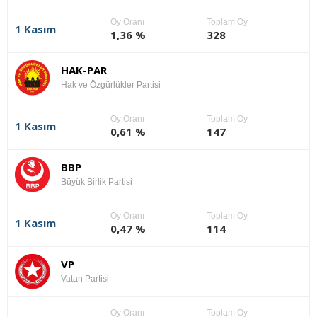
Oy Oranı
Toplam Oy
1 Kasım
1,36 %
328
HAK-PAR
Hak ve Özgürlükler Partisi
Oy Oranı
Toplam Oy
1 Kasım
0,61 %
147
BBP
Büyük Birlik Partisi
Oy Oranı
Toplam Oy
1 Kasım
0,47 %
114
VP
Vatan Partisi
Oy Oranı
Toplam Oy