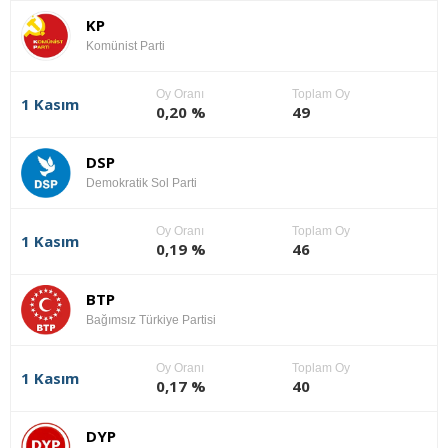
KP
Komünist Parti
Oy Oranı
Toplam Oy
1 Kasım
0,20 %
49
DSP
Demokratik Sol Parti
Oy Oranı
Toplam Oy
1 Kasım
0,19 %
46
BTP
Bağımsız Türkiye Partisi
Oy Oranı
Toplam Oy
1 Kasım
0,17 %
40
DYP