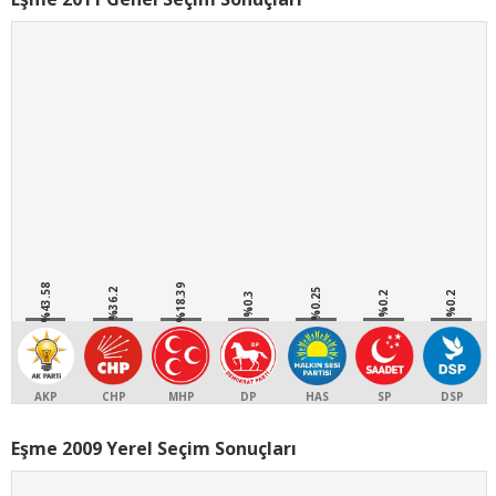
%43.58
%18.39
%36.2
%0.25
%0.3
%0.2
%0.2
AKP
CHP
MHP
DP
HAS
SP
DSP
Eşme 2009 Yerel Seçim Sonuçları