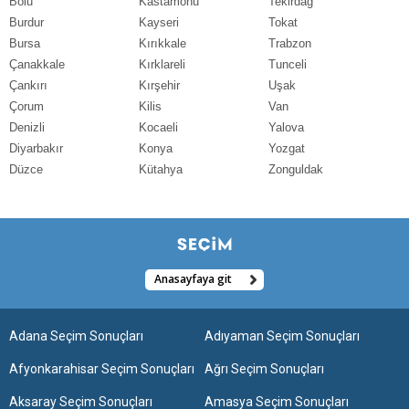
Bolu
Kastamonu
Tekirdağ
Burdur
Kayseri
Tokat
Bursa
Kırıkkale
Trabzon
Çanakkale
Kırklareli
Tunceli
Çankırı
Kırşehir
Uşak
Çorum
Kilis
Van
Denizli
Kocaeli
Yalova
Diyarbakır
Konya
Yozgat
Düzce
Kütahya
Zonguldak
Anasayfaya git
Adana Seçim Sonuçları
Adıyaman Seçim Sonuçları
Afyonkarahisar Seçim Sonuçları
Ağrı Seçim Sonuçları
Aksaray Seçim Sonuçları
Amasya Seçim Sonuçları