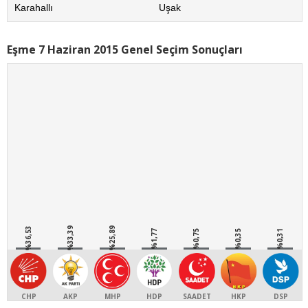
Karahallı
Uşak
Eşme 7 Haziran 2015 Genel Seçim Sonuçları
%36,53
%33,39
%25,89
%1,77
%0,75
%0,35
%0,31
CHP
AKP
MHP
HDP
SAADET
HKP
DSP