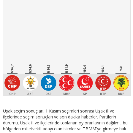
%36,7
%34,6
%16,3
%11,9
%0,4
%0,1
%0
CHP
AKP
DSP
MHP
SP
BTP
BDP
Uşak seçim sonuçları. 1 Kasım seçimleri sonrası Uşak ili ve
ilçelerinde seçim sonuçları ve son dakika haberler. Partilerin
durumu, Uşak ili ve ilçelerinde toplanan oy oranlarının dağılımı, bu
bölgeden milletvekili adayı olan isimler ve TBMM'ye girmeye hak