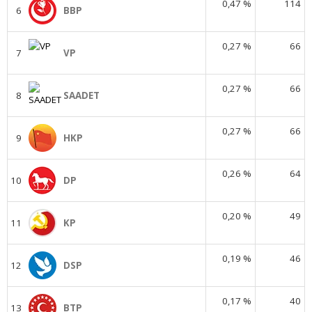
0,47 %
114
6
BBP
0,27 %
66
7
VP
0,27 %
66
8
SAADET
0,27 %
66
9
HKP
0,26 %
64
10
DP
0,20 %
49
11
KP
0,19 %
46
12
DSP
0,17 %
40
13
BTP