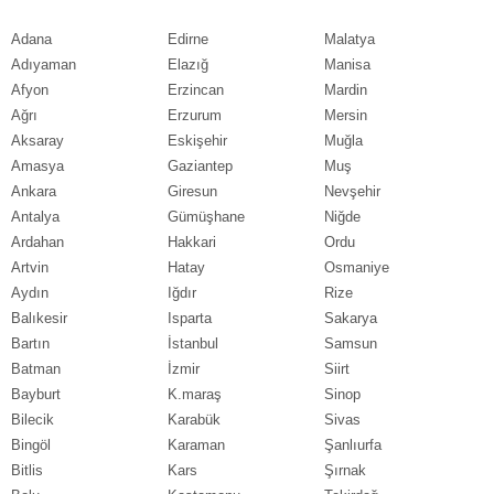
Adana
Edirne
Malatya
Adıyaman
Elazığ
Manisa
Afyon
Erzincan
Mardin
Ağrı
Erzurum
Mersin
Aksaray
Eskişehir
Muğla
Amasya
Gaziantep
Muş
Ankara
Giresun
Nevşehir
Antalya
Gümüşhane
Niğde
Ardahan
Hakkari
Ordu
Artvin
Hatay
Osmaniye
Aydın
Iğdır
Rize
Balıkesir
Isparta
Sakarya
Bartın
İstanbul
Samsun
Batman
İzmir
Siirt
Bayburt
K.maraş
Sinop
Bilecik
Karabük
Sivas
Bingöl
Karaman
Şanlıurfa
Bitlis
Kars
Şırnak