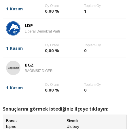
Oy Oranı
Toplam Oy
1 Kasım
0,00 %
1
LDP
Liberal Demokrat Parti
Oy Oranı
Toplam Oy
1 Kasım
0,00 %
0
BGZ
BAĞIMSIZ DİĞER
Oy Oranı
Toplam Oy
1 Kasım
0,00 %
0
Sonuçlarını görmek istediğiniz ilçeye tıklayın:
Banaz
Sivaslı
Eşme
Ulubey