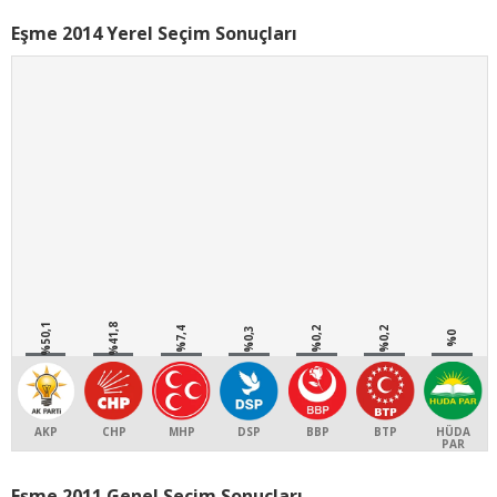
Eşme 2014 Yerel Seçim Sonuçları
%50,1
%41,8
%7,4
%0,3
%0,2
%0,2
%0
AKP
CHP
MHP
DSP
BBP
BTP
HÜDA
PAR
Eşme 2011 Genel Seçim Sonuçları