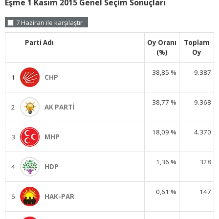
Eşme 1 Kasım 2015 Genel Seçim Sonuçları
7 Haziran ile karşılaştır
Parti Adı
Oy Oranı
Toplam
(%)
Oy
38,85 %
9.387
1
CHP
38,77 %
9.368
2
AK PARTİ
18,09 %
4.370
3
MHP
1,36 %
328
4
HDP
0,61 %
147
5
HAK-PAR