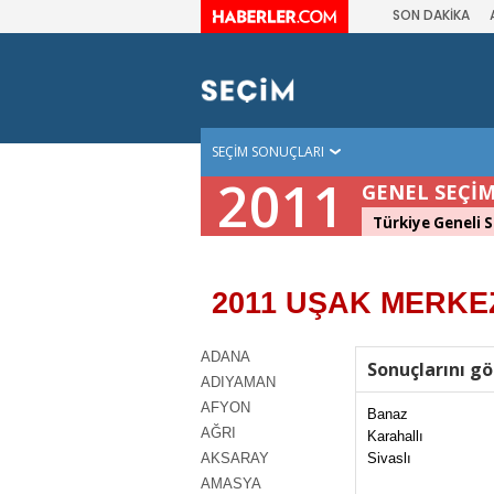
SON DAKİKA
SEÇİM SONUÇLARI
2011
GENEL SEÇİM
Türkiye Geneli S
2011 UŞAK MERKEZ
ADANA
Sonuçlarını gö
ADIYAMAN
AFYON
Banaz
AĞRI
Karahallı
AKSARAY
Sivaslı
AMASYA