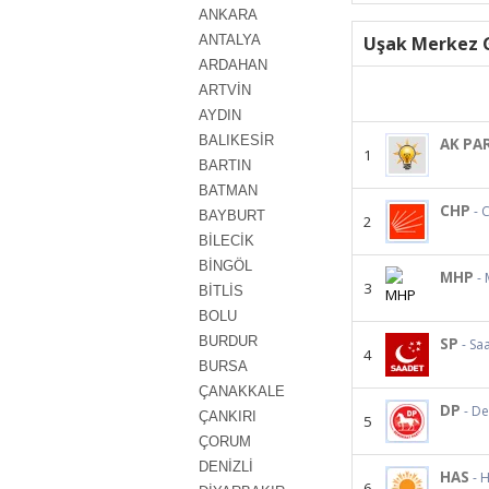
ANKARA
ANTALYA
Uşak Merkez G
ARDAHAN
ARTVİN
AYDIN
BALIKESİR
AK PA
1
BARTIN
BATMAN
CHP
- 
BAYBURT
2
BİLECİK
BİNGÖL
MHP
- 
3
BİTLİS
BOLU
BURDUR
SP
- Sa
4
BURSA
ÇANAKKALE
DP
- D
ÇANKIRI
5
ÇORUM
DENİZLİ
HAS
- H
6