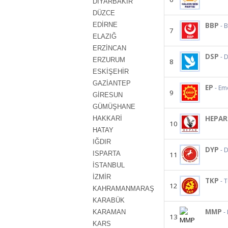
DİYARBAKIR
DÜZCE
EDİRNE
BBP
- B
7
ELAZIĞ
ERZİNCAN
DSP
- 
ERZURUM
8
ESKİŞEHİR
GAZİANTEP
EP
- Em
9
GİRESUN
GÜMÜŞHANE
HEPAR
HAKKARİ
10
HATAY
IĞDIR
DYP
- 
ISPARTA
11
İSTANBUL
İZMİR
TKP
- 
12
KAHRAMANMARAŞ
KARABÜK
MMP
-
KARAMAN
13
KARS