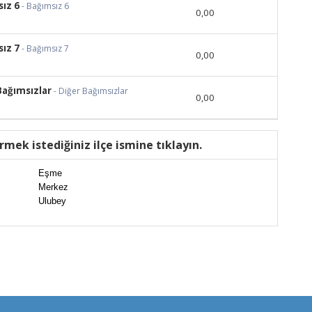
ız 6
- Bağımsız 6
0,00
ız 7
- Bağımsız 7
0,00
Bağımsızlar
- Diğer Bağımsızlar
0,00
rmek istediğiniz ilçe ismine tıklayın.
Eşme
Merkez
Ulubey