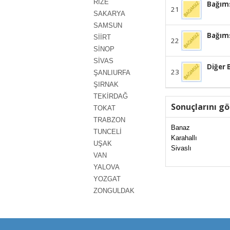
RİZE
Bağıms
21
SAKARYA
SAMSUN
Bağıms
SİİRT
22
SİNOP
SİVAS
Diğer 
23
ŞANLIURFA
ŞIRNAK
TEKİRDAĞ
Sonuçlarını gö
TOKAT
TRABZON
Banaz
TUNCELİ
Karahallı
UŞAK
Sivaslı
VAN
YALOVA
YOZGAT
ZONGULDAK