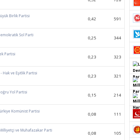
üyük Birlik Partisi
0,42
591
Demokratik Sol Parti
0,25
344
ek Partisi
0,23
323
- Hak ve Eşitlik Partisi
0,23
321
Doğru Yol Partisi
0,15
214
Türkiye Komünist Partisi
0,08
111
 Milliyetçi ve Muhafazakar Parti
0,08
105