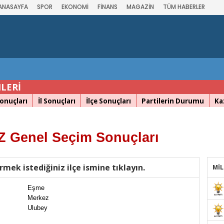
ANASAYFA
SPOR
EKONOMİ
FİNANS
MAGAZİN
TÜM HABERLER
LERİ
onuçları
İl Sonuçları
İlçe Sonuçları
Partilerin Durumu
Ka
 Genel Seçim Sonuçları
rmek istediğiniz ilçe ismine tıklayın.
MİL
Eşme
Merkez
Ulubey