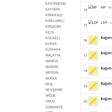
KASTAMONU
MP
- Mi
KAYSERİ
14
KIRIKKALE
KIRKLARELİ
LDP
- 
15
KIRŞEHİR
KİLİS
Bağıms
KOCAELİ
16
KONYA
KÜTAHYA
Bağıms
17
MALATYA
MANİSA
MARDİN
Bağıms
18
MERSİN
MUĞLA
Bağıms
MUŞ
19
NEVŞEHİR
NİĞDE
Bağıms
20
ORDU
OSMANİYE