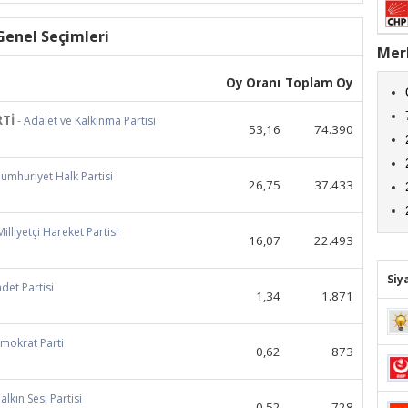
enel Seçimleri
Merk
Oy Oranı
Toplam Oy
RTİ
- Adalet ve Kalkınma Partisi
53,16
74.390
Cumhuriyet Halk Partisi
26,75
37.433
Milliyetçi Hareket Partisi
16,07
22.493
Siy
adet Partisi
1,34
1.871
emokrat Parti
0,62
873
alkın Sesi Partisi
0,52
728