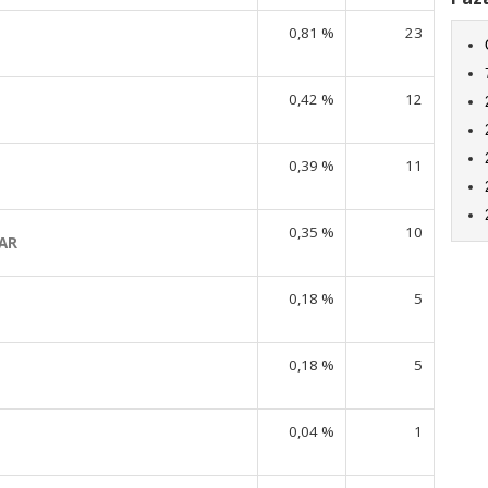
0,81 %
23
0,42 %
12
0,39 %
11
0,35 %
10
AR
0,18 %
5
0,18 %
5
0,04 %
1