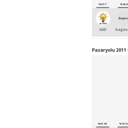
%57,7
%36,8
AKP
bagims
Pazaryolu 2011 
%81.56
%10.5