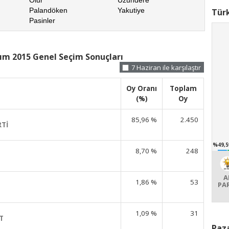
Palandöken
Yakutiye
Türk
Pasinler
ım 2015 Genel Seçim Sonuçları
7 Haziran ile karşılaştır
Oy Oranı
Toplam
(%)
Oy
85,96 %
2.450
RTİ
%49,5
8,70 %
248
A
1,86 %
53
PA
1,09 %
31
T
Paza