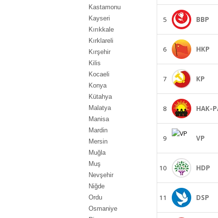
Kastamonu
Kayseri
5
BBP
Kırıkkale
Kırklareli
6
HKP
Kırşehir
Kilis
Kocaeli
7
KP
Konya
Kütahya
8
HAK-P
Malatya
Manisa
Mardin
9
VP
Mersin
Muğla
Muş
10
HDP
Nevşehir
Niğde
11
DSP
Ordu
Osmaniye