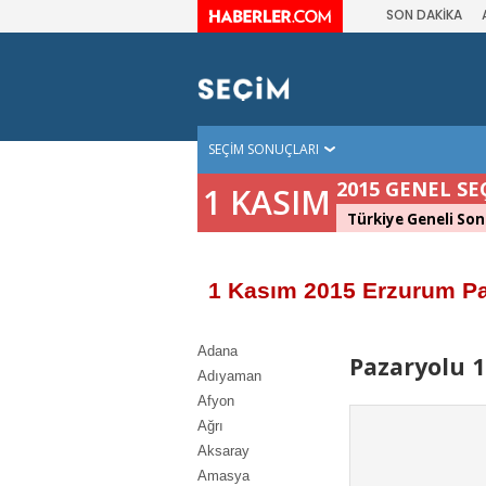
SON DAKİKA
SEÇİM SONUÇLARI
2015 GENEL SE
1 KASIM
Türkiye Geneli Son
1 Kasım 2015 Erzurum Pa
Adana
Pazaryolu 1
Adıyaman
Afyon
Ağrı
Aksaray
Amasya