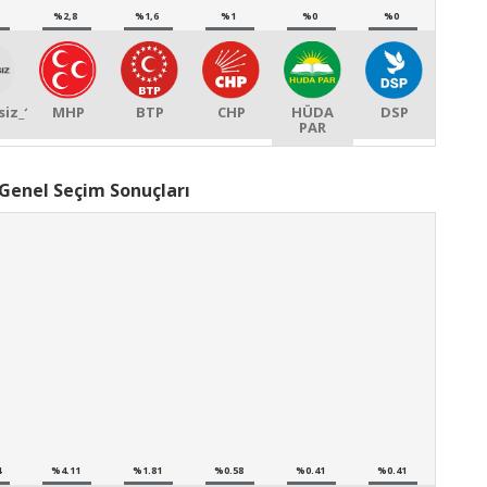
%2,8
%1,6
%1
%0
%0
iz_1
MHP
BTP
CHP
HÜDA
DSP
PAR
Genel Seçim Sonuçları
4
%4.11
%1.81
%0.58
%0.41
%0.41