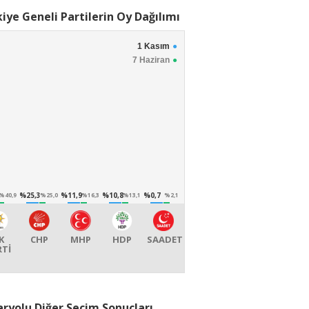
iye Geneli Partilerin Oy Dağılımı
1 Kasım
7 Haziran
%25,3
%11,9
%10,8
%0,7
%40,9
%25,0
%16,3
%13,1
%2,1
K
CHP
MHP
HDP
SAADET
RTİ
ryolu Diğer Seçim Sonuçları