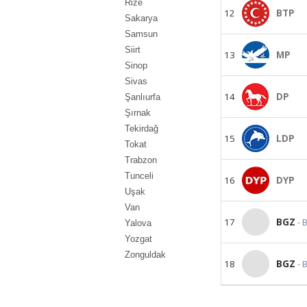
Rize
12
BTP
Sakarya
Samsun
Siirt
13
MP
Sinop
Sivas
14
DP
Şanlıurfa
Şırnak
Tekirdağ
15
LDP
Tokat
Trabzon
Tunceli
16
DYP
Uşak
Van
17
BGZ
- 
Yalova
Yozgat
Zonguldak
18
BGZ
- 