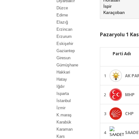
Diyarbakır
İspir
Düzce
Karaçoban
Edirne
Elazığ
Erzincan
Pazaryolu 1 Kas
Erzurum
Eskişehir
Gaziantep
Parti Adı
Giresun
Gümüşhane
Hakkari
1
AK PA
Hatay
Iğdır
Isparta
2
MHP
İstanbul
İzmir
3
CHP
K.maraş
Karabük
Karaman
4
SAADE
Kars