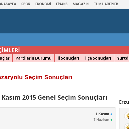
ANASAYFA
SPOR
EKONOMİ
FİNANS
MAGAZİN
TÜM HABERLER
ÇİMLERİ
uçlar
Partilerin Durumu
İl Sonuçları
İlçe Sonuçları
Yurtdı
zaryolu Seçim Sonuçları
 Kasım 2015 Genel Seçim Sonuçları
Erzu
1 Kasım
7 Haziran