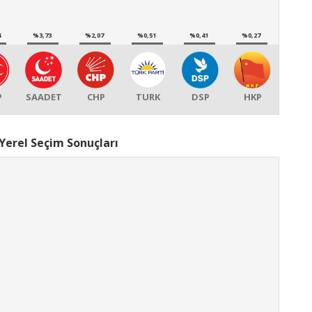
4
%3,73
%2,07
%0,51
%0,41
%0,27
P
SAADET
CHP
TURK
DSP
HKP
Yerel Seçim Sonuçları