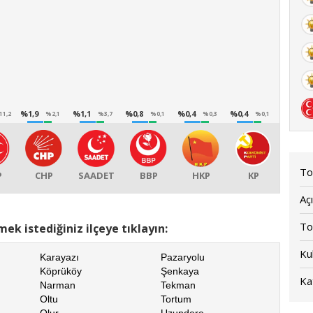
%1,9
%1,1
%0,8
%0,4
%0,4
11,2
%2,1
%3,7
%0,1
%0,3
%0,1
To
P
CHP
SAADET
BBP
HKP
KP
Açı
To
ek istediğiniz ilçeye tıklayın:
Kul
Karayazı
Pazaryolu
Köprüköy
Şenkaya
Kat
Narman
Tekman
Oltu
Tortum
Olur
Uzundere