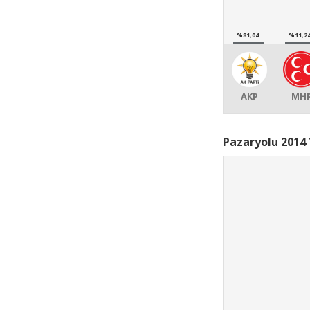
%81,04
%11,2
AKP
MH
Pazaryolu 2014 