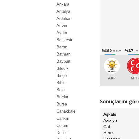
Ankara
Antalya
Ardahan
Artvin
Aydın
Balıkesir
Bartın
%86,0
%8,7
%81,0
%
Batman
Bayburt
Bilecik
Bingöl
AKP
MH
Bitlis
Bolu
Burdur
Sonuçlarını görm
Bursa
Çanakkale
Aşkale
Çankırı
Aziziye
Çorum
Çat
Hınıs
Denizli
Horasan