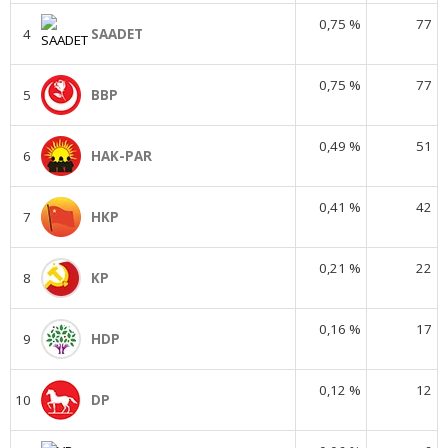
0,75 %
77
4
SAADET
0,75 %
77
5
BBP
0,49 %
51
6
HAK-PAR
0,41 %
42
7
HKP
0,21 %
22
8
KP
0,16 %
17
9
HDP
0,12 %
12
10
DP