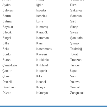
Aydın
Iğdır
Rize
Balıkesir
Isparta
Sakarya
Bartın
İstanbul
Samsun
Batman
İzmir
Siirt
Bayburt
K.maraş
Sinop
Bilecik
Karabük
Sivas
Bingöl
Karaman
Şanlıurfa
Bitlis
Kars
Şırnak
Bolu
Kastamonu
Tekirdağ
Burdur
Kayseri
Tokat
Bursa
Kırıkkale
Trabzon
Çanakkale
Kırklareli
Tunceli
Çankırı
Kırşehir
Uşak
Çorum
Kilis
Van
Denizli
Kocaeli
Yalova
Diyarbakır
Konya
Yozgat
Düzce
Kütahya
Zonguldak