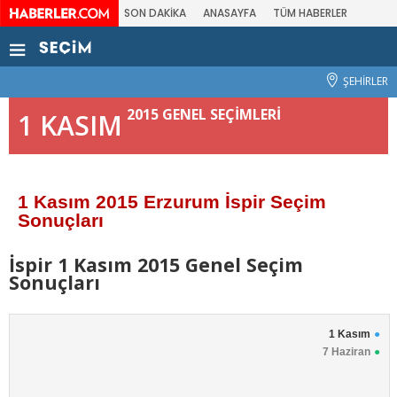
SON DAKİKA
ANASAYFA
TÜM HABERLER
ŞEHİRLER
2015 GENEL SEÇİMLERİ
1 KASIM
1 Kasım 2015 Erzurum İspir Seçim
Sonuçları
İspir 1 Kasım 2015 Genel Seçim
Sonuçları
1 Kasım
7 Haziran