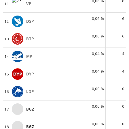
0,06 %
6
11
VP
0,06 %
6
12
DSP
0,06 %
6
13
BTP
0,04 %
4
14
MP
0,04 %
4
15
DYP
0,00 %
0
16
LDP
0,00 %
0
17
BGZ
0,00 %
0
18
BGZ