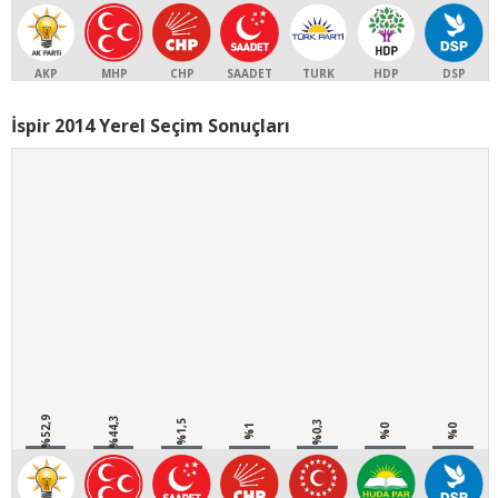
AKP
MHP
CHP
SAADET
TURK
HDP
DSP
İspir 2014 Yerel Seçim Sonuçları
%52,9
%44,3
%1,5
%0,3
%1
%0
%0