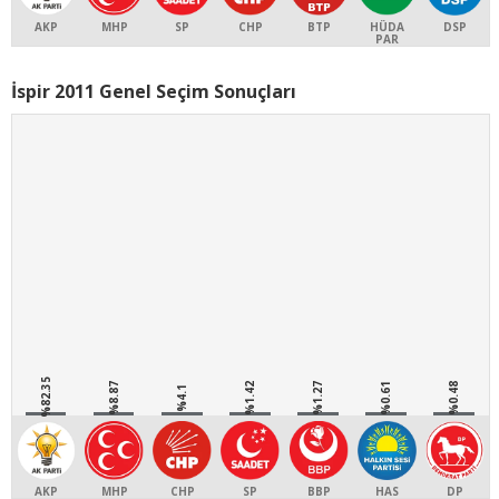
AKP
MHP
SP
CHP
BTP
HÜDA
DSP
PAR
İspir 2011 Genel Seçim Sonuçları
%82.35
%8.87
%1.42
%1.27
%0.61
%0.48
%4.1
AKP
MHP
CHP
SP
BBP
HAS
DP