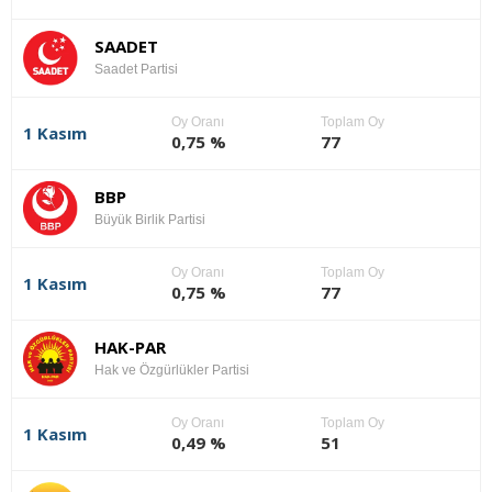
SAADET
Saadet Partisi
Oy Oranı
Toplam Oy
1 Kasım
0,75 %
77
BBP
Büyük Birlik Partisi
Oy Oranı
Toplam Oy
1 Kasım
0,75 %
77
HAK-PAR
Hak ve Özgürlükler Partisi
Oy Oranı
Toplam Oy
1 Kasım
0,49 %
51