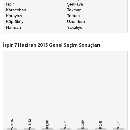
İspir
Şenkaya
Karaçoban
Tekman
Karayazı
Tortum
Köprüköy
Uzundere
Narman
Yakutiye
İspir 7 Haziran 2015 Genel Seçim Sonuçları
%74,16
%16,92
%3,98
%2,31
%0,69
%0,43
%0,33