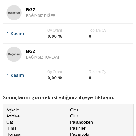
BGZ
BAĞIMSIZ DİĞER
Oy Oranı
Toplam Oy
1 Kasım
0,00 %
0
BGZ
BAĞIMSIZ TOPLAM
Oy Oranı
Toplam Oy
1 Kasım
0,00 %
0
Sonuçlarını görmek istediğiniz ilçeye tıklayın:
Aşkale
Oltu
Aziziye
Olur
Çat
Palandöken
Hınıs
Pasinler
Horasan
Pazaryolu