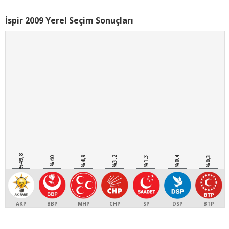
İspir 2009 Yerel Seçim Sonuçları
%49,8
%4,9
%3,2
%1,3
%0,4
%0,3
%40
AKP
BBP
MHP
CHP
SP
DSP
BTP