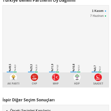
Türkiye Geneli Partilerin Oy Dağılımı
1 Kasım
7 Haziran
%49,5
%25,3
%11,9
%10,8
%40,9
%25,0
%16,3
%13,1
%0,7
%2,1
AK PARTİ
CHP
MHP
HDP
SAADET
İspir Diğer Seçim Sonuçları
Önceki Seçimleri Karşılaştır