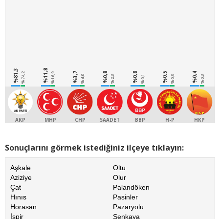
%81,3
%11,8
%3,7
%0,8
%0,8
%0,5
%0,4
%74,2
%16,9
%4,0
%2,3
%0,1
%0,3
%0,3
AKP
MHP
CHP
SAADET
BBP
H-P
HKP
Sonuçlarını görmek istediğiniz ilçeye tıklayın:
Aşkale
Oltu
Aziziye
Olur
Çat
Palandöken
Hınıs
Pasinler
Horasan
Pazaryolu
İspir
Şenkaya