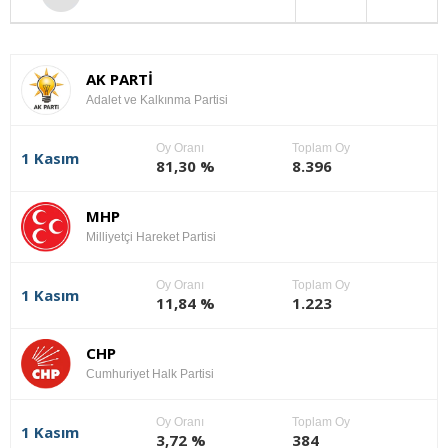
AK PARTİ
Adalet ve Kalkınma Partisi
Oy Oranı
Toplam Oy
1 Kasım
81,30 %
8.396
MHP
Milliyetçi Hareket Partisi
Oy Oranı
Toplam Oy
1 Kasım
11,84 %
1.223
CHP
Cumhuriyet Halk Partisi
Oy Oranı
Toplam Oy
1 Kasım
3,72 %
384