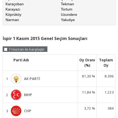
Karaçoban
Tekman
Karayazı
Tortum
Köprüköy
Uzundere
Narman
Yakutiye
İspir 1 Kasım 2015 Genel Seçim Sonuçları
7 Haziran ile karşılaştır
Parti Adı
Oy Oranı
Toplam
(%)
Oy
81,30 %
8.396
1
AK PARTİ
11,84 %
1.223
2
MHP
3,72 %
384
3
CHP