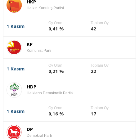
HKP
Halkın Kurtuluş Partisi
Oy Oranı
Toplam Oy
1 Kasım
0,41 %
42
KP
Komünist Parti
Oy Oranı
Toplam Oy
1 Kasım
0,21 %
22
HDP
Halkların Demokratik Partisi
Oy Oranı
Toplam Oy
1 Kasım
0,16 %
17
DP
Demokrat Parti