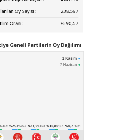
lanılan Oy Sayısı :
238.597
ılım Oranı :
% 90,57
iye Geneli Partilerin Oy Dağılımı
1 Kasım
7 Haziran
%25,3
%11,9
%10,8
%0,7
%40,9
%25,0
%16,3
%13,1
%2,1