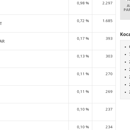
0,98 %
2.297
A
PA
0,72 %
1.685
T
Koca
0,17 %
393
AR
0,13 %
303
0,11 %
270
0,11 %
269
0,10 %
237
0,10 %
234