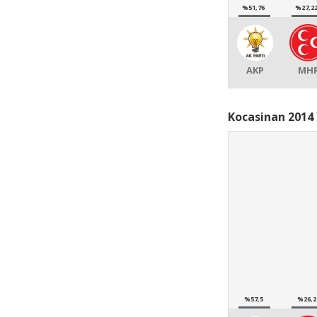
%51,76
%27,2
AKP
MH
Kocasinan 2014 
%57,5
%26,2