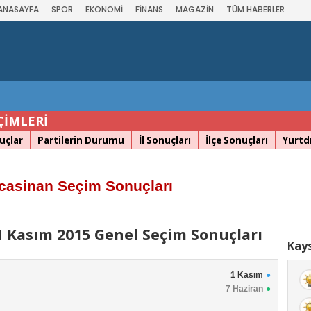
ANASAYFA
SPOR
EKONOMİ
FİNANS
MAGAZİN
TÜM HABERLER
ÇİMLERİ
uçlar
Partilerin Durumu
İl Sonuçları
İlçe Sonuçları
Yurtdı
casinan Seçim Sonuçları
 Kasım 2015 Genel Seçim Sonuçları
Kays
1 Kasım
7 Haziran