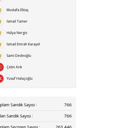
Mustafa Elitaş
İsmail Tamer
Hülya Nergis
İsmail Emrah Karayel
Sami Dedeoğlu
Çetin Arık
Yusuf Halaçoğlu
plam Sandık Sayısı :
766
lan Sandık Sayısı :
766
plam Seçmen Sayısı :
263.446