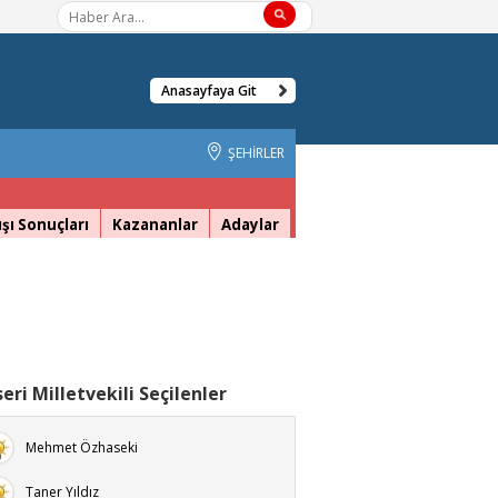
Anasayfaya Git
ŞEHİRLER
şı Sonuçları
Kazananlar
Adaylar
eri Milletvekili Seçilenler
Mehmet Özhaseki
Taner Yıldız