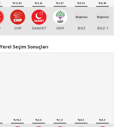
2
%12,82
%3,42
%2,91
%0,52
%0,49
P
CHP
SAADET
HDP
BGZ
BGZ-1
Yerel Seçim Sonuçları
%10,2
%3,6
%1,5
%0,5
%0,3