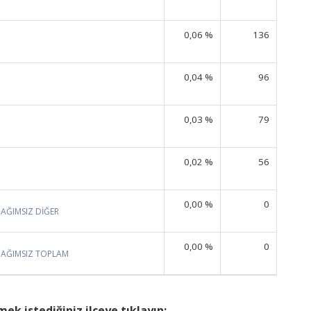
0,06 %
136
0,04 %
96
0,03 %
79
0,02 %
56
0,00 %
0
BAĞIMSIZ DİĞER
0,00 %
0
BAĞIMSIZ TOPLAM
ek istediğiniz ilçeye tıklayın: