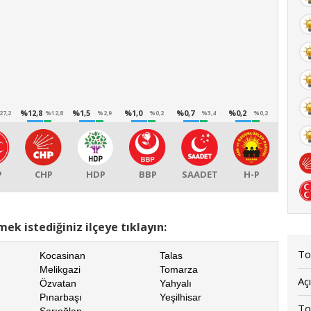
%12,8
%1,5
%1,0
%0,7
%0,2
27,2
%12,8
%2,9
%0,2
%3,4
%0,2
P
CHP
HDP
BBP
SAADET
H-P
ek istediğiniz ilçeye tıklayın:
To
Kocasinan
Talas
Melikgazi
Tomarza
Açı
Özvatan
Yahyalı
Pınarbaşı
Yeşilhisar
To
Sarıoğlan