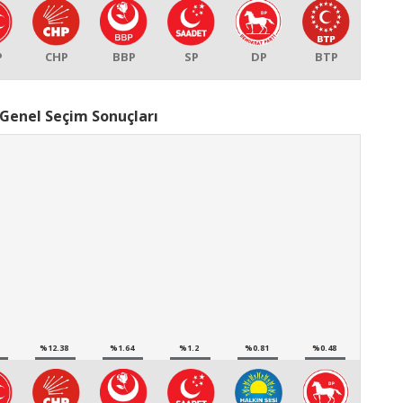
P
CHP
BBP
SP
DP
BTP
Genel Seçim Sonuçları
%12.38
%1.64
%1.2
%0.81
%0.48