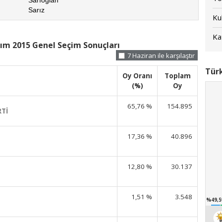
Sarız
Kul
Kat
ım 2015 Genel Seçim Sonuçları
7 Haziran ile karşılaştır
Türk
Oy Oranı
Toplam
(%)
Oy
65,76 %
154.895
RTİ
17,36 %
40.896
12,80 %
30.137
1,51 %
3.548
%49,5