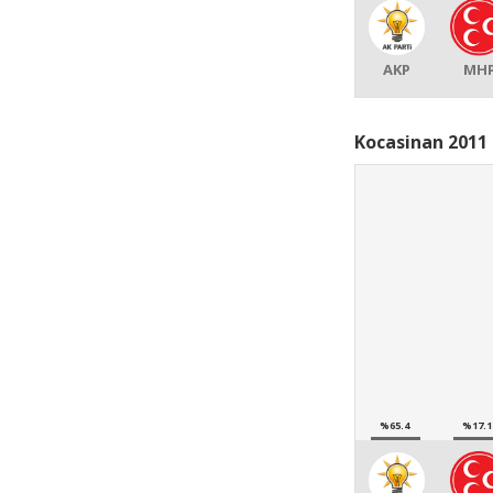
AKP
MH
Kocasinan 2011 
%65.4
%17.1