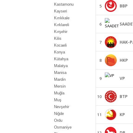
Kastamonu
5
BBP
Kayseri
Kırıkkale
6
SAADE
Kırklareli
Kırşehir
Kilis
7
HAK-P
Kocaeli
Konya
Kütahya
8
HKP
Malatya
Manisa
9
VP
Mardin
Mersin
Muğla
10
BTP
Muş
Nevşehir
Niğde
11
KP
Ordu
Osmaniye
12
DP