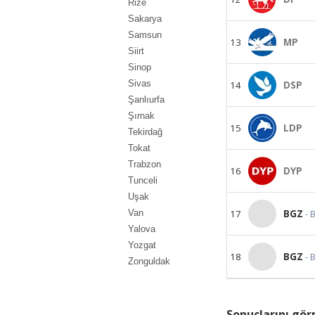
Rize
Sakarya
Samsun
13
MP
Siirt
Sinop
Sivas
14
DSP
Şanlıurfa
Şırnak
15
LDP
Tekirdağ
Tokat
Trabzon
16
DYP
Tunceli
Uşak
17
BGZ
Van
- 
Yalova
Yozgat
18
BGZ
- 
Zonguldak
Sonuçlarını görm