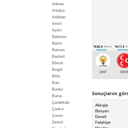
Ankara
Antalya
Ardahan
Artvin
Aydın
Balıkesir
Bartın
%65,8
%17,4
%51,8
%
Batman
Bayburt
Bilecik
Bingöl
AKP
MH
Bitlis
Bolu
Burdur
Sonuçlarını görm
Bursa
Çanakkale
Akkışla
Çankırı
Bünyan
Çorum
Develi
Felahiye
Denizli
Hacılar