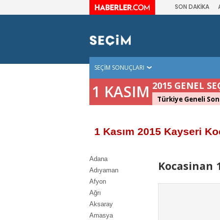
SON DAKİKA
SEÇİM SONUÇLARI
2015 GENEL SE
1 KASIM
Türkiye Geneli Son
1 Kasım 2015 Kayseri Ko
Adana
Kocasinan 1
Adıyaman
Afyon
Ağrı
Aksaray
Amasya