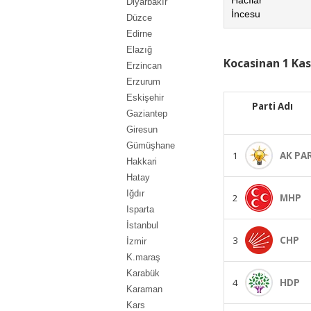
Diyarbakır
İncesu
Düzce
Edirne
Elazığ
Kocasinan 1 Kas
Erzincan
Erzurum
Eskişehir
Parti Adı
Gaziantep
Giresun
Gümüşhane
1
AK PA
Hakkari
Hatay
Iğdır
2
MHP
Isparta
İstanbul
3
CHP
İzmir
K.maraş
Karabük
4
HDP
Karaman
Kars