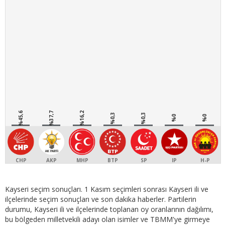
%45,6
%37,7
%16,2
%0,3
%0,3
%0
%0
CHP
AKP
MHP
BTP
SP
IP
H-P
Kayseri seçim sonuçları. 1 Kasım seçimleri sonrası Kayseri ili ve
ilçelerinde seçim sonuçları ve son dakika haberler. Partilerin
durumu, Kayseri ili ve ilçelerinde toplanan oy oranlarının dağılımı,
bu bölgeden milletvekili adayı olan isimler ve TBMM'ye girmeye