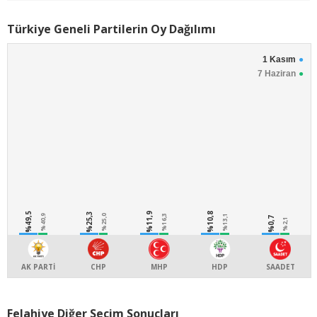
Türkiye Geneli Partilerin Oy Dağılımı
1 Kasım
7 Haziran
%49,5
%25,3
%11,9
%10,8
%40,9
%25,0
%16,3
%13,1
%0,7
%2,1
AK PARTİ
CHP
MHP
HDP
SAADET
Felahiye Diğer Seçim Sonuçları