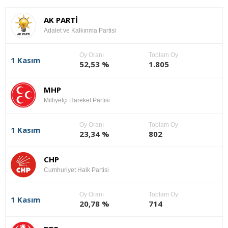
AK PARTİ
Adalet ve Kalkınma Partisi
Oy Oranı
Toplam Oy
1 Kasım
52,53 %
1.805
MHP
Milliyetçi Hareket Partisi
Oy Oranı
Toplam Oy
1 Kasım
23,34 %
802
CHP
Cumhuriyet Halk Partisi
Oy Oranı
Toplam Oy
1 Kasım
20,78 %
714