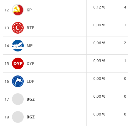
0,12 %
4
12
KP
0,09 %
3
13
BTP
0,06 %
2
14
MP
0,03 %
1
15
DYP
0,00 %
0
16
LDP
0,00 %
0
17
BGZ
0,00 %
0
18
BGZ