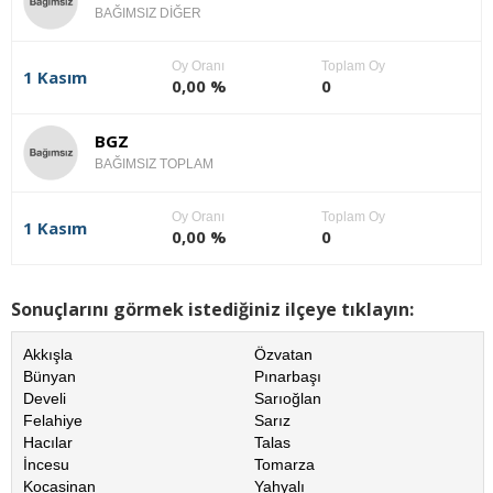
BAĞIMSIZ DİĞER
Oy Oranı
Toplam Oy
1 Kasım
0,00 %
0
BGZ
BAĞIMSIZ TOPLAM
Oy Oranı
Toplam Oy
1 Kasım
0,00 %
0
Sonuçlarını görmek istediğiniz ilçeye tıklayın:
Akkışla
Özvatan
Bünyan
Pınarbaşı
Develi
Sarıoğlan
Felahiye
Sarız
Hacılar
Talas
İncesu
Tomarza
Kocasinan
Yahyalı