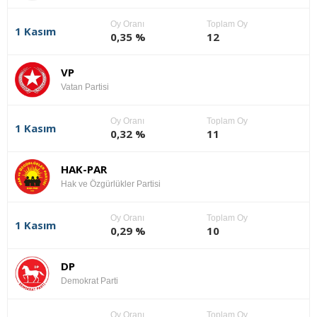
Oy Oranı
Toplam Oy
1 Kasım
0,35 %
12
VP
Vatan Partisi
Oy Oranı
Toplam Oy
1 Kasım
0,32 %
11
HAK-PAR
Hak ve Özgürlükler Partisi
Oy Oranı
Toplam Oy
1 Kasım
0,29 %
10
DP
Demokrat Parti
Oy Oranı
Toplam Oy