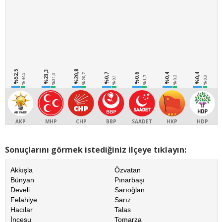
%52,5
%23,3
%20,8
%0,7
%0,6
%0,4
%0,4
%44,5
%31,5
%20,7
%0,1
%1,7
%0,2
%0,3
AKP
MHP
CHP
BBP
SAADET
HKP
HDP
Sonuçlarını görmek istediğiniz ilçeye tıklayın:
Akkışla
Özvatan
Bünyan
Pınarbaşı
Develi
Sarıoğlan
Felahiye
Sarız
Hacılar
Talas
İncesu
Tomarza