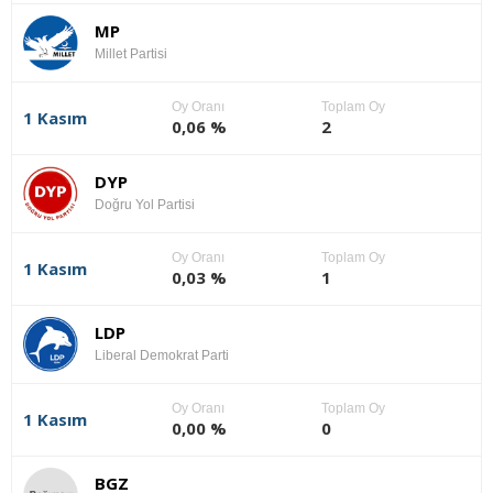
MP
Millet Partisi
Oy Oranı
Toplam Oy
1 Kasım
0,06 %
2
DYP
Doğru Yol Partisi
Oy Oranı
Toplam Oy
1 Kasım
0,03 %
1
LDP
Liberal Demokrat Parti
Oy Oranı
Toplam Oy
1 Kasım
0,00 %
0
BGZ