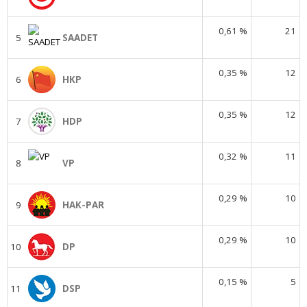
0,61 %
21
5
SAADET
0,35 %
12
6
HKP
0,35 %
12
7
HDP
0,32 %
11
8
VP
0,29 %
10
9
HAK-PAR
0,29 %
10
10
DP
0,15 %
5
11
DSP