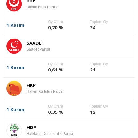
BBP
Büyük Birlik Partisi
Oy Oranı
Toplam Oy
1 Kasım
0,70 %
24
SAADET
Saadet Partisi
Oy Oranı
Toplam Oy
1 Kasım
0,61 %
21
HKP
Halkın Kurtuluş Partisi
Oy Oranı
Toplam Oy
1 Kasım
0,35 %
12
HDP
Halkların Demokratik Partisi