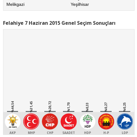
Melikgazi
Yeşilhisar
Felahiye 7 Haziran 2015 Genel Seçim Sonuçları
%44,54
%31,45
%20,72
%1,70
%0,33
%0,27
%0,25
AKP
MHP
CHP
SAADET
HDP
H-P
LDP