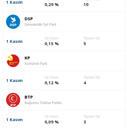
1 Kasım
0,29 %
10
DSP
Demokratik Sol Parti
Oy Oranı
Toplam Oy
1 Kasım
0,15 %
5
KP
Komünist Parti
Oy Oranı
Toplam Oy
1 Kasım
0,12 %
4
BTP
Bağımsız Türkiye Partisi
Oy Oranı
Toplam Oy
1 Kasım
0,09 %
3