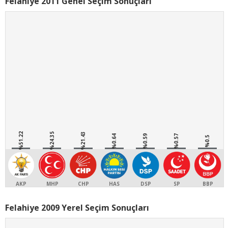
Felahiye 2011 Genel Seçim Sonuçları
%51.22
%24.35
%21.43
%0.64
%0.59
%0.57
%0.5
AKP
MHP
CHP
HAS
DSP
SP
BBP
Felahiye 2009 Yerel Seçim Sonuçları