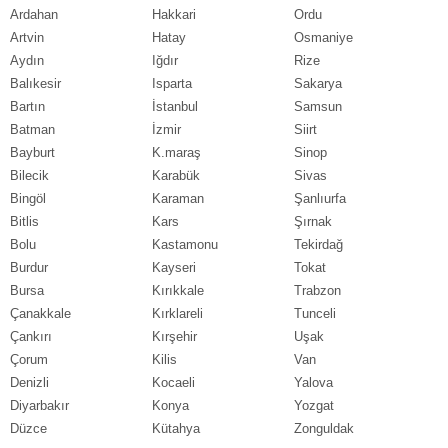
Ardahan
Hakkari
Ordu
Artvin
Hatay
Osmaniye
Aydın
Iğdır
Rize
Balıkesir
Isparta
Sakarya
Bartın
İstanbul
Samsun
Batman
İzmir
Siirt
Bayburt
K.maraş
Sinop
Bilecik
Karabük
Sivas
Bingöl
Karaman
Şanlıurfa
Bitlis
Kars
Şırnak
Bolu
Kastamonu
Tekirdağ
Burdur
Kayseri
Tokat
Bursa
Kırıkkale
Trabzon
Çanakkale
Kırklareli
Tunceli
Çankırı
Kırşehir
Uşak
Çorum
Kilis
Van
Denizli
Kocaeli
Yalova
Diyarbakır
Konya
Yozgat
Düzce
Kütahya
Zonguldak