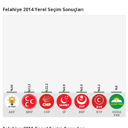
Felahiye 2014 Yerel Seçim Sonuçları
%32,3
%22,2
%0,9
%0,4
%0,2
%44
%0
AKP
MHP
CHP
SP
BBP
BTP
HÜDA
PAR