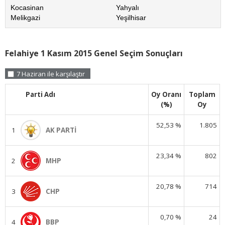
Kocasinan
Yahyalı
Melikgazi
Yeşilhisar
Felahiye 1 Kasım 2015 Genel Seçim Sonuçları
7 Haziran ile karşılaştır
Parti Adı
Oy Oranı
Toplam
(%)
Oy
52,53 %
1.805
1
AK PARTİ
23,34 %
802
2
MHP
20,78 %
714
3
CHP
0,70 %
24
4
BBP