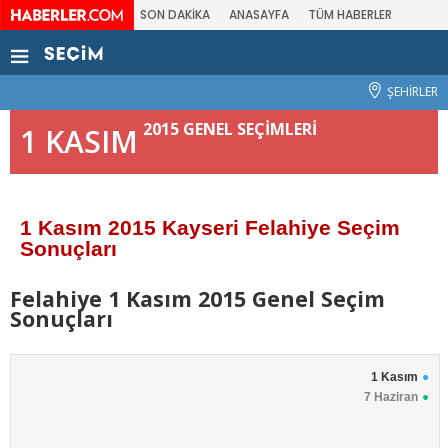
SON DAKİKA
ANASAYFA
TÜM HABERLER
ŞEHİRLER
2015 GENEL SEÇİMLERİ
1 KASIM
1 Kasım 2015 Kayseri Felahiye Seçim
Sonuçları
Felahiye 1 Kasım 2015 Genel Seçim
Sonuçları
1 Kasım
7 Haziran