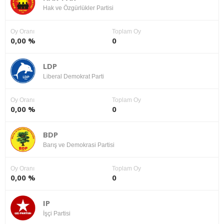
Hak ve Özgürlükler Partisi
Oy Oranı
Toplam Oy
0,00 %
0
LDP
Liberal Demokrat Parti
Oy Oranı
Toplam Oy
0,00 %
0
BDP
Barış ve Demokrasi Partisi
Oy Oranı
Toplam Oy
0,00 %
0
IP
İşçi Partisi