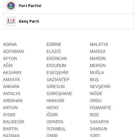
Yurt Partisi
Genç Parti
ADANA
EDİRNE
MALATYA
ADIYAMAN
ELAZIĞ
MANİSA
AFYON
ERZİNCAN
MARDİN
AĞRI
ERZURUM
MERSİN
AKSARAY
ESKİŞEHİR
MUĞLA
AMASYA
GAZİANTEP
MUŞ
ANKARA
GİRESUN
NEVŞEHİR
ANTALYA
GÜMÜŞHANE
NİĞDE
ARDAHAN
HAKKARİ
ORDU
ARTVİN
HATAY
OSMANİYE
AYDIN
IĞDIR
RİZE
BALIKESİR
ISPARTA
SAKARYA
BARTIN
İSTANBUL
SAMSUN
BATMAN
İZMİR
SİİRT