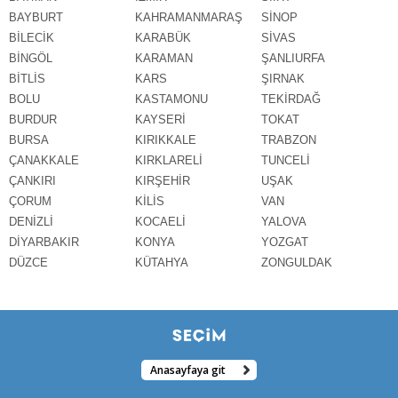
BAYBURT
KAHRAMANMARAŞ
SİNOP
BİLECİK
KARABÜK
SİVAS
BİNGÖL
KARAMAN
ŞANLIURFA
BİTLİS
KARS
ŞIRNAK
BOLU
KASTAMONU
TEKİRDAĞ
BURDUR
KAYSERİ
TOKAT
BURSA
KIRIKKALE
TRABZON
ÇANAKKALE
KIRKLARELİ
TUNCELİ
ÇANKIRI
KIRŞEHİR
UŞAK
ÇORUM
KİLİS
VAN
DENİZLİ
KOCAELİ
YALOVA
DİYARBAKIR
KONYA
YOZGAT
DÜZCE
KÜTAHYA
ZONGULDAK
Anasayfaya git