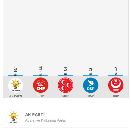
% 50,1
% 41,8
% 7,4
% 0,3
% 0,2
Ak Parti
CHP
MHP
DSP
BBP
AK PARTİ
Adalet ve Kalkınma Partisi