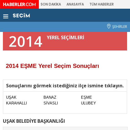
SON DAKİKA
ANASAYFA
TÜM HABERLER
ŞEHİRLER
2014
YEREL SEÇİMLERİ
2014 EŞME Yerel Seçim Sonuçları
Sonuçlarını görmek istediğiniz ilçe ismine tıklayın.
UŞAK
BANAZ
EŞME
KARAHALLI
SİVASLI
ULUBEY
UŞAK BELEDİYE BAŞKANLIĞI