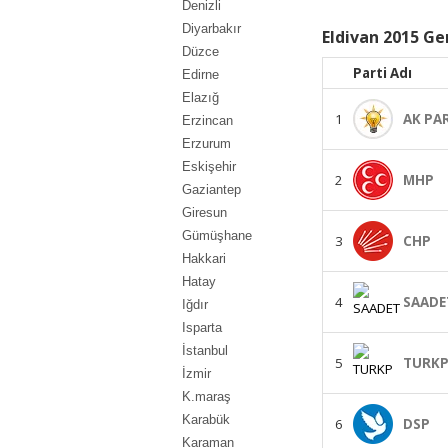
Denizli
Diyarbakır
Eldivan 2015 Ge
Düzce
Parti Adı
Edirne
Elazığ
1
AK PA
Erzincan
Erzurum
Eskişehir
2
MHP
Gaziantep
Giresun
Gümüşhane
3
CHP
Hakkari
Hatay
4
SAADE
Iğdır
Isparta
İstanbul
5
TURK
İzmir
K.maraş
Karabük
6
DSP
Karaman