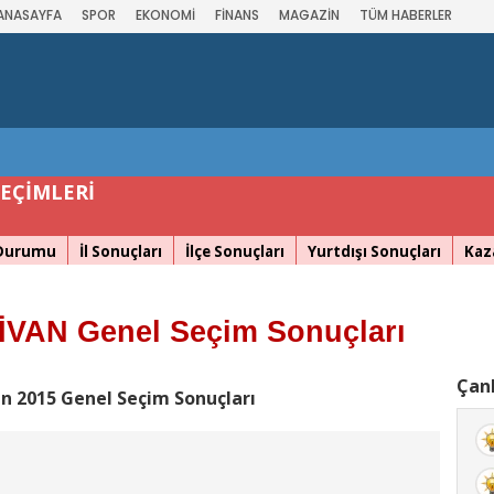
ANASAYFA
SPOR
EKONOMİ
FİNANS
MAGAZİN
TÜM HABERLER
SEÇİMLERİ
 Durumu
İl Sonuçları
İlçe Sonuçları
Yurtdışı Sonuçları
Kaz
İVAN Genel Seçim Sonuçları
Çank
an 2015 Genel Seçim Sonuçları