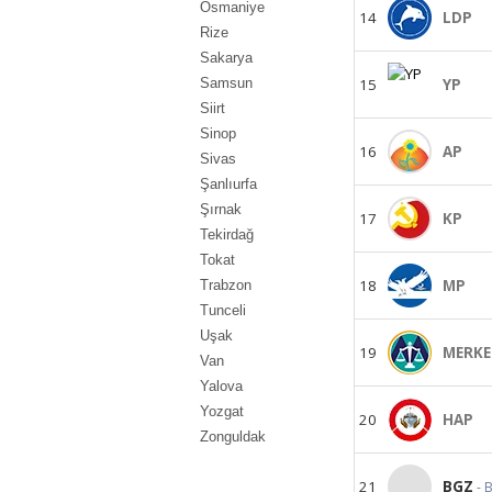
Osmaniye
14
LDP
Rize
Sakarya
Samsun
15
YP
Siirt
Sinop
16
AP
Sivas
Şanlıurfa
Şırnak
17
KP
Tekirdağ
Tokat
18
MP
Trabzon
Tunceli
Uşak
19
MERKE
Van
Yalova
Yozgat
20
HAP
Zonguldak
21
BGZ
- 