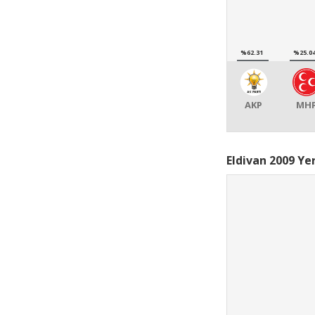
%62.31
%25.0
AKP
MH
Eldivan 2009 Ye