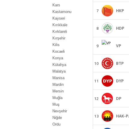
Kars
7
HKP
Kastamonu
Kayseri
Kırıkkale
8
HDP
Kırklareli
Kırşehir
Kilis
9
VP
Kocaeli
Konya
10
BTP
Kütahya
Malatya
Manisa
11
DYP
Mardin
Mersin
Muğla
12
DP
Muş
Nevşehir
13
HAK-P
Niğde
Ordu