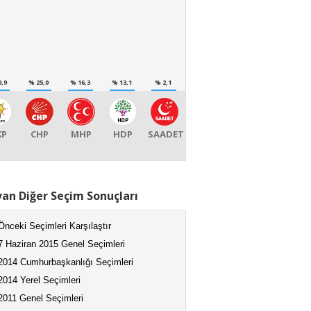
0,9
% 25,0
% 16,3
% 13,1
% 2,1
KP
CHP
MHP
HDP
SAADET
van Diğer Seçim Sonuçları
Önceki Seçimleri Karşılaştır
7 Haziran 2015 Genel Seçimleri
2014 Cumhurbaşkanlığı Seçimleri
2014 Yerel Seçimleri
2011 Genel Seçimleri