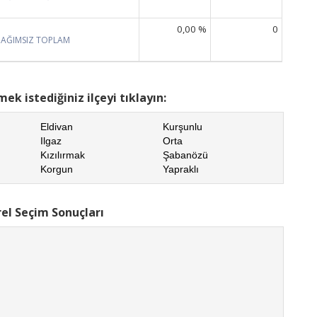
0,00 %
0
BAĞIMSIZ TOPLAM
ek istediğiniz ilçeyi tıklayın:
Eldivan
Kurşunlu
Ilgaz
Orta
Kızılırmak
Şabanözü
Korgun
Yapraklı
rel Seçim Sonuçları