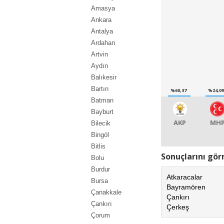
Amasya
Ankara
Antalya
Ardahan
Artvin
Aydın
Balıkesir
Bartın
%60,37
%24,0
Batman
Bayburt
AKP
MH
Bilecik
Bingöl
Bitlis
Sonuçlarını görm
Bolu
Burdur
Atkaracalar
Bursa
Bayramören
Çanakkale
Çankırı
Çankırı
Çerkeş
Çorum