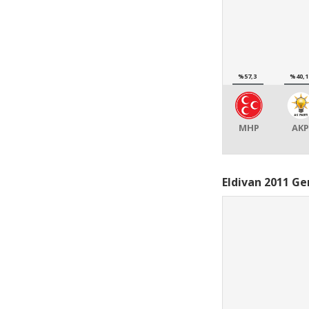
%57,3
%40,1
MHP
AKP
Eldivan 2011 Ge