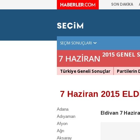
SON DAKİKA
SEÇİM SONUÇLARI
2015 GENEL 
7 HAZİRAN
Türkiye Geneli Sonuçlar
Partilerin
7 Haziran 2015 ELD
Adana
Eldivan 7 Hazir
Adıyaman
Afyon
Ağrı
Aksaray