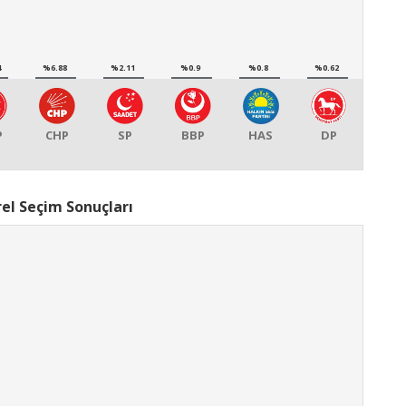
4
%6.88
%2.11
%0.9
%0.8
%0.62
P
CHP
SP
BBP
HAS
DP
rel Seçim Sonuçları