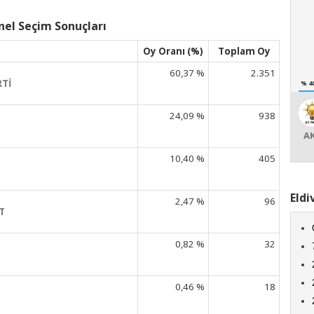
nel Seçim Sonuçları
Oy Oranı (%)
Toplam Oy
60,37 %
2.351
RTİ
% 4
24,09 %
938
A
10,40 %
405
Eldi
2,47 %
96
T
0,82 %
32
P
0,46 %
18