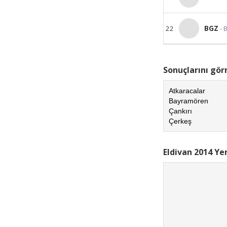
22
BGZ
- 
Sonuçlarını görm
Atkaracalar
Bayramören
Çankırı
Çerkeş
Eldivan 2014 Ye