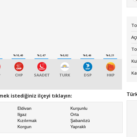
To
Açı
To
9
%10,40
%2,47
%0,82
%0,46
%0,21
Kul
Kat
P
CHP
SAADET
TURK
DSP
HKP
Türk
ek istediğiniz ilçeyi tıklayın:
Eldivan
Kurşunlu
Ilgaz
Orta
Kızılırmak
Şabanözü
Korgun
Yapraklı