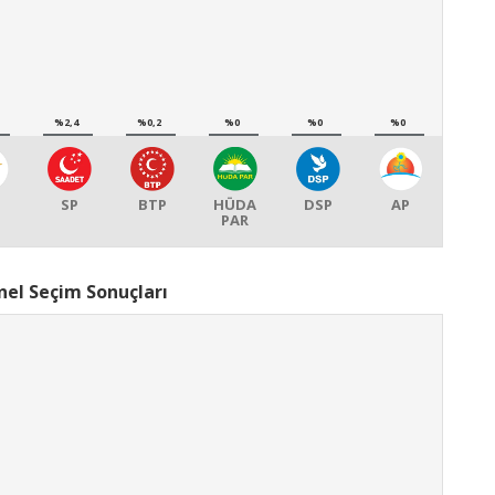
%2,4
%0,2
%0
%0
%0
SP
BTP
HÜDA
DSP
AP
PAR
nel Seçim Sonuçları